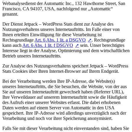
Webanalysedienst der Automattic Inc., 132 Hawthorne Street, San
Francisco, CA 94107, USA, nachfolgend nur „Automattic“
genannt.
Der Dienst Jetpack – WordPress Stats dient zur Analyse des
Nutzungsverhaltens unseres Internetauftritts. Im Falle einer von
Ihnen erteilten Einwilligung für diese Verarbeitung ist
Rechtsgrundlage
Art. 6 Abs. 1 lit. a DSGVO
. Rechtsgrundlage
kann auch
Art. 6 Abs. 1 lit. f DSGVO
sein. Unser berechtigtes
Interesse liegt in der Analyse, Optimierung und dem wirtschaftlichen
Betrieb unseres Internetauftritts.
Zur Analyse des Nutzungsverhaltens speichert Jetpack – WordPress
Stats Cookies über Ihren Internet-Browser auf Ihrem Endgerät.
Bei der Verarbeitung werden Ihre IP-Adresse, die Website(s)
unseres Internetauftritts, die Sie besuchen, die Website, von der aus
Sie auf unseren Internetauftritt gewechselt haben (Referrer URL),
Ihre Verweildauer auf unserem Internetauftritt sowie die Häufigkeit
des Aufrufs einer unserer Websites erfasst. Die dabei erhobenen
Daten werden auf einem Server von Automattic in den USA
gespeichert. Ihre IP-Adresse wird allerdings unverzüglich nach der
Verarbeitung und noch vor ihrer Speicherung anonymisiert.
Falls Sie mit dieser Verarbeitung nicht einverstanden sind, haben Sie