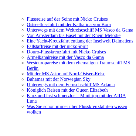
Flussreise auf der Seine mit Nicko Cruises
Ostseeflussfahrt mit der Katharina von Bora
Unterwegs mit dem Weltreiseschiff MS Vasco da Gama
Von Amsterdam bis Basel mit der Rhein Melodie
Eine Yacht-Kreuzfahrt entlang der Inselwelt Dalmatiens
Fallstaffreise mit der nickoSpirit
Douro-Flusskreuzfahrt mit Nicko Cruises
Ärmelkanalreise mit der Vasco da Gama
Westeuropareise mit dem ehemaligen Traumschiff MS
Berlin
Mit der MS Astor auf Nord-Ostsee-Reise
Bahamas mit der Norwegian Sky
Unterwegs mit dem Fernsehschiff MS Artania
Königlich Reisen mit der Queen Elizabeth
Kurz und fast schmerzlos – Minitripp mit der AIDA
Luna
Was Sie schon immer über Flusskreuzfahrten wissen
wollten