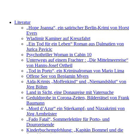
Literatur
„Hope Joanna“, ein satirischer Berlin-Krimi von Horst
Evers
Wladimir Kaminer auf Kreuzfahrt
„Ein Tod für ein Leben“ Roman aus Dalmatien von
Jurica Pavicic
Psychothriller Woman in Cabin 10
Unterwegs auf einem Frachter : „Die Mittelmeerreise“
von Hanns-Josef Ortheil
„Tod in Porto“, ein Kriminalroman von Mario Lima
Offene See von Benjamin Myers
Aida-Krimis „Moffenkind“ und „Niemandsblut“ von
Jörg Böhm
Land in Sicht, eine Donaureise mit Vatersuche
Geduldprobe in Corona-Zeiten, Bilderrätsel von Frank
Baumann
„Mord d’Azur“ ein Stierkampf- und Nizzakrimi von
Jörg Armbrüster
„Fado Fatal“, Sommerlektüre für Porto- und
Douroreisende
Kinderbuchempfehlung: „Kapitän Bommel und die