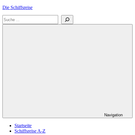
Zum
Die Schiffsreise
Inhalt
Suchen
springen
Literatur-
und
Reisetipps
für
Kreuzfahrten
und
Schiffsreisen
Navigation
Startseite
Schiffsreise A-Z