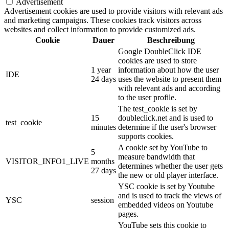
Advertisement
Advertisement cookies are used to provide visitors with relevant ads
and marketing campaigns. These cookies track visitors across
websites and collect information to provide customized ads.
Cookie
Dauer
Beschreibung
Google DoubleClick IDE
cookies are used to store
1 year
information about how the user
IDE
24 days
uses the website to present them
with relevant ads and according
to the user profile.
The test_cookie is set by
15
doubleclick.net and is used to
test_cookie
minutes
determine if the user's browser
supports cookies.
A cookie set by YouTube to
5
measure bandwidth that
VISITOR_INFO1_LIVE
months
determines whether the user gets
27 days
the new or old player interface.
YSC cookie is set by Youtube
and is used to track the views of
YSC
session
embedded videos on Youtube
pages.
YouTube sets this cookie to