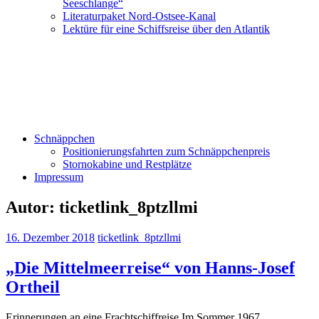
Seeschlange“
Literaturpaket Nord-Ostsee-Kanal
Lektüre für eine Schiffsreise über den Atlantik
Schnäppchen
Positionierungsfahrten zum Schnäppchenpreis
Stornokabine und Restplätze
Impressum
Autor:
ticketlink_8ptzllmi
16. Dezember 2018
ticketlink_8ptzllmi
„Die Mittelmeerreise“ von Hanns-Josef
Ortheil
Erinnerungen an eine Frachtschiffreise Im Sommer 1967