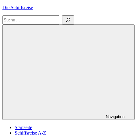
Zum
Die Schiffsreise
Inhalt
Suchen
springen
Literatur-
und
Reisetipps
für
Kreuzfahrten
und
Schiffsreisen
Navigation
Startseite
Schiffsreise A-Z