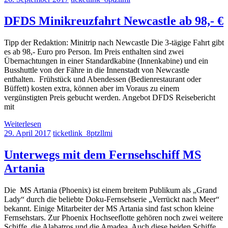
DFDS Minikreuzfahrt Newcastle ab 98,- €
Tipp der Redaktion: Minitrip nach Newcastle Die 3-tägige Fahrt gibt
es ab 98,- Euro pro Person. Im Preis enthalten sind zwei
Übernachtungen in einer Standardkabine (Innenkabine) und ein
Busshuttle von der Fähre in die Innenstadt von Newcastle
enthalten. Frühstück und Abendessen (Bedienrestaurant oder
Büffett) kosten extra, können aber im Voraus zu einem
vergünstigten Preis gebucht werden. Angebot DFDS Reisebericht
mit
Weiterlesen
29. April 2017
ticketlink_8ptzllmi
Unterwegs mit dem Fernsehschiff MS
Artania
Die MS Artania (Phoenix) ist einem breitem Publikum als „Grand
Lady“ durch die beliebte Doku-Fernsehserie „Verrückt nach Meer“
bekannt. Einige Mitarbeiter der MS Artania sind fast schon kleine
Fernsehstars. Zur Phoenix Hochseeflotte gehören noch zwei weitere
Schiffe, die Alabatros und die Amadea. Auch diese beiden Schiffe