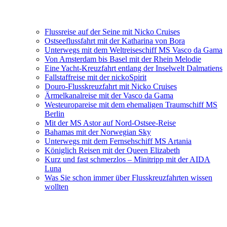
Flussreise auf der Seine mit Nicko Cruises
Ostseeflussfahrt mit der Katharina von Bora
Unterwegs mit dem Weltreiseschiff MS Vasco da Gama
Von Amsterdam bis Basel mit der Rhein Melodie
Eine Yacht-Kreuzfahrt entlang der Inselwelt Dalmatiens
Fallstaffreise mit der nickoSpirit
Douro-Flusskreuzfahrt mit Nicko Cruises
Ärmelkanalreise mit der Vasco da Gama
Westeuropareise mit dem ehemaligen Traumschiff MS
Berlin
Mit der MS Astor auf Nord-Ostsee-Reise
Bahamas mit der Norwegian Sky
Unterwegs mit dem Fernsehschiff MS Artania
Königlich Reisen mit der Queen Elizabeth
Kurz und fast schmerzlos – Minitripp mit der AIDA
Luna
Was Sie schon immer über Flusskreuzfahrten wissen
wollten