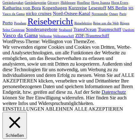
Getränkepaket
Getränkepreise
Giverny
Hiddensee
Honfleur
Hope Joanna
Horst Evers
Katharina von Bora
Kopenhagen
Kurzreise
Lesestoff
MS Berlin
MS
nicko cruises
Nord-Ostsee-Kanal
Vasco da Gama
Normandie
Ostsee
Paris
Reisebericht
Porto
Potsdam
Reiselektüre
Reise um die Welt
Rügen
Sonderangebote
TransOcean
Traumschiff
Seine Comtesse
Stralsund
Usedom
Vasco da Gama
ZDF-Traumschiff
Weltreise
Weltreiseschiff
WordPress-Theme: Wellington von ThemeZee.
Wir verwenden eigene Cookies und Cookies von Dritten, Werbe-
und Analysetechnologien, um alle Funktionen der Webseite zu
ermöglichen, um das Besucherverhalten zu erfassen und
analysieren, sowie um mit Dritten zu kooperieren. Außerdem sind
diese Technologien für uns notwendig, um Werbung zu zu
individualisieren und deren Erfolg zu messen. Wenn Sie auf ALLE
AKZEPTIEREN klicken, verarbeiten wir und Drittanbieter Ihre
personenbezogenen Daten und speichern Informationen auf Ihrem
Endgerät, bzw. greifen auf diese zu. Auf der Seite
Datenschutz
können Sie Ihre Einwilligung widerrufen. Hier finden Sie auch
weitere Infos und Widerspruchsmöglichkeiten.
EINSTELLUNGEN
ABLEHNEN
ALLE AKZEPTIEREN
Schließen