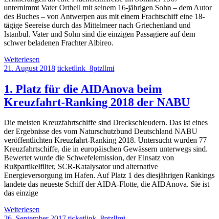
unternimmt Vater Ortheil mit seinem 16-jährigen Sohn – dem Autor
des Buches – von Antwerpen aus mit einem Frachtschiff eine 18-
tägige Seereise durch das Mittelmeer nach Griechenland und
Istanbul. Vater und Sohn sind die einzigen Passagiere auf dem
schwer beladenen Frachter Albireo.
Weiterlesen
21. August 2018
ticketlink_8ptzllmi
1. Platz für die AIDAnova beim
Kreuzfahrt-Ranking 2018 der NABU
Die meisten Kreuzfahrtschiffe sind Dreckschleudern. Das ist eines
der Ergebnisse des vom Naturschutzbund Deutschland NABU
veröffentlichten Kreuzfahrt-Ranking 2018. Untersucht wurden 77
Kreuzfahrtschiffe, die in europäischen Gewässern unterwegs sind.
Bewertet wurde die Schwefelemission, der Einsatz von
Rußpartikelfilter, SCR-Katalysator und alternative
Energieversorgung im Hafen. Auf Platz 1 des diesjährigen Rankings
landete das neueste Schiff der AIDA-Flotte, die AIDAnova. Sie ist
das einzige
Weiterlesen
26. September 2017
ticketlink_8ptzllmi