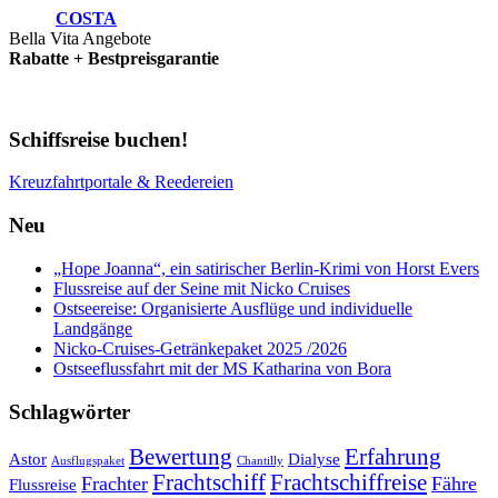
COSTA
Bella Vita Angebote
Rabatte + Bestpreisgarantie
Schiffsreise buchen!
Kreuzfahrtportale & Reedereien
Neu
„Hope Joanna“, ein satirischer Berlin-Krimi von Horst Evers
Flussreise auf der Seine mit Nicko Cruises
Ostseereise: Organisierte Ausflüge und individuelle
Landgänge
Nicko-Cruises-Getränkepaket 2025 /2026
Ostseeflussfahrt mit der MS Katharina von Bora
Schlagwörter
Bewertung
Erfahrung
Astor
Dialyse
Ausflugspaket
Chantilly
Frachtschiff
Frachtschiffreise
Frachter
Fähre
Flussreise