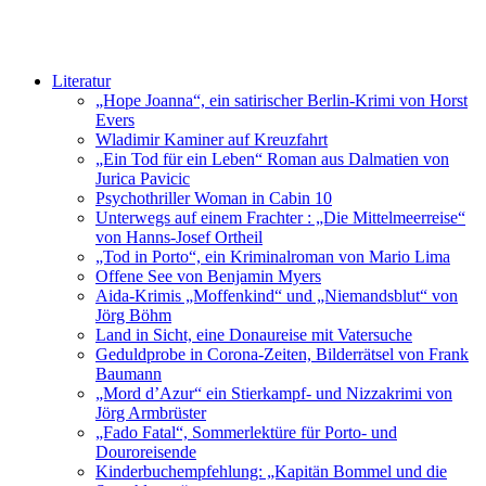
Literatur
„Hope Joanna“, ein satirischer Berlin-Krimi von Horst
Evers
Wladimir Kaminer auf Kreuzfahrt
„Ein Tod für ein Leben“ Roman aus Dalmatien von
Jurica Pavicic
Psychothriller Woman in Cabin 10
Unterwegs auf einem Frachter : „Die Mittelmeerreise“
von Hanns-Josef Ortheil
„Tod in Porto“, ein Kriminalroman von Mario Lima
Offene See von Benjamin Myers
Aida-Krimis „Moffenkind“ und „Niemandsblut“ von
Jörg Böhm
Land in Sicht, eine Donaureise mit Vatersuche
Geduldprobe in Corona-Zeiten, Bilderrätsel von Frank
Baumann
„Mord d’Azur“ ein Stierkampf- und Nizzakrimi von
Jörg Armbrüster
„Fado Fatal“, Sommerlektüre für Porto- und
Douroreisende
Kinderbuchempfehlung: „Kapitän Bommel und die