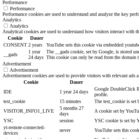
Performance
Performance
Performance cookies are used to understand and analyze the key perfor
Analytics
Analytics
Analytical cookies are used to understand how visitors interact with th
Cookie
Dauer
CONSENT
2 years
YouTube sets this cookie via embedded youtube-
1 year
The __gads cookie, set by Google, is stored un
__gads
24 days
This cookie can only be read from the domain th
Advertisement
Advertisement
Advertisement cookies are used to provide visitors with relevant ads 
Cookie
Dauer
Google DoubleClick IDE
IDE
1 year 24 days
profile.
test_cookie
15 minutes
The test_cookie is set 
5 months 27
VISITOR_INFO1_LIVE
A cookie set by YouTub
days
YSC
session
YSC cookie is set by 
yt-remote-connected-
never
YouTube sets this cook
devices