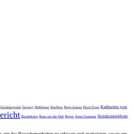
Katharina von
Getränkepreise
Giverny
Hiddensee
Honfleur
Hope Joanna
Horst Evers
ericht
Sonderangebote
Reiselektüre
Reise um die Welt
Rügen
Seine Comtesse
, um das Besucherverhalten zu erfassen und analysieren, sowie um