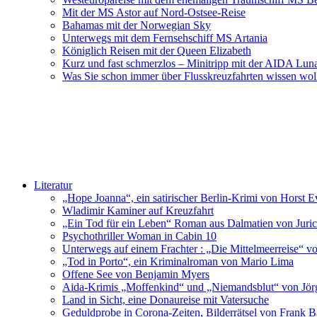
Mit der MS Astor auf Nord-Ostsee-Reise
Bahamas mit der Norwegian Sky
Unterwegs mit dem Fernsehschiff MS Artania
Königlich Reisen mit der Queen Elizabeth
Kurz und fast schmerzlos – Minitripp mit der AIDA Lun
Was Sie schon immer über Flusskreuzfahrten wissen wol
Literatur
„Hope Joanna“, ein satirischer Berlin-Krimi von Horst E
Wladimir Kaminer auf Kreuzfahrt
„Ein Tod für ein Leben“ Roman aus Dalmatien von Juric
Psychothriller Woman in Cabin 10
Unterwegs auf einem Frachter : „Die Mittelmeerreise“ v
„Tod in Porto“, ein Kriminalroman von Mario Lima
Offene See von Benjamin Myers
Aida-Krimis „Moffenkind“ und „Niemandsblut“ von Jö
Land in Sicht, eine Donaureise mit Vatersuche
Geduldprobe in Corona-Zeiten, Bilderrätsel von Frank