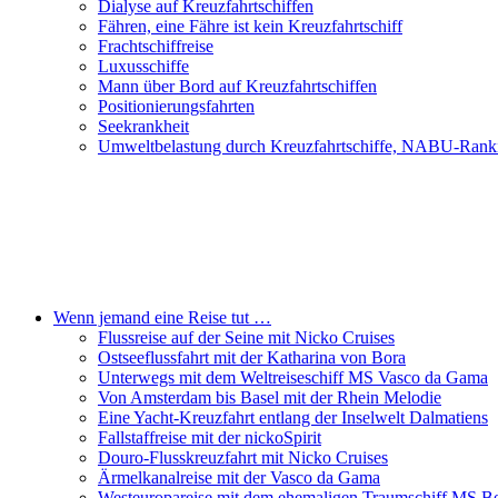
Dialyse auf Kreuzfahrtschiffen
Fähren, eine Fähre ist kein Kreuzfahrtschiff
Frachtschiffreise
Luxusschiffe
Mann über Bord auf Kreuzfahrtschiffen
Positionierungsfahrten
Seekrankheit
Umweltbelastung durch Kreuzfahrtschiffe, NABU-Rank
Wenn jemand eine Reise tut …
Flussreise auf der Seine mit Nicko Cruises
Ostseeflussfahrt mit der Katharina von Bora
Unterwegs mit dem Weltreiseschiff MS Vasco da Gama
Von Amsterdam bis Basel mit der Rhein Melodie
Eine Yacht-Kreuzfahrt entlang der Inselwelt Dalmatiens
Fallstaffreise mit der nickoSpirit
Douro-Flusskreuzfahrt mit Nicko Cruises
Ärmelkanalreise mit der Vasco da Gama
Westeuropareise mit dem ehemaligen Traumschiff MS Be