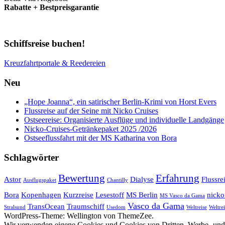
Rabatte + Bestpreisgarantie
Schiffsreise buchen!
Kreuzfahrtportale & Reedereien
Neu
„Hope Joanna“, ein satirischer Berlin-Krimi von Horst Evers
Flussreise auf der Seine mit Nicko Cruises
Ostseereise: Organisierte Ausflüge und individuelle Landgänge
Nicko-Cruises-Getränkepaket 2025 /2026
Ostseeflussfahrt mit der MS Katharina von Bora
Schlagwörter
Bewertung
Erfahrung
Astor
Dialyse
Flussre
Ausflugspaket
Chantilly
Bora
Kopenhagen
Kurzreise
Lesestoff
MS Berlin
nicko
MS Vasco da Gama
Vasco da Gama
TransOcean
Traumschiff
Stralsund
Usedom
Weltreise
Weltrei
WordPress-Theme: Wellington von ThemeZee.
Wir verwenden eigene Cookies und Cookies von Dritten, Werbe- und 