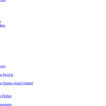
a
lten
vers
a Pavicic
on Hanns-Josef Ortheil
rg Böhm
 Baumann