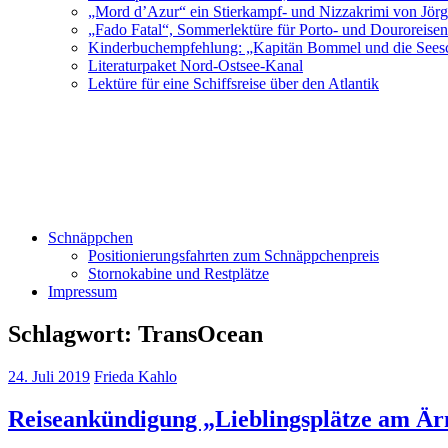
„Mord d’Azur“ ein Stierkampf- und Nizzakrimi von Jör
„Fado Fatal“, Sommerlektüre für Porto- und Douroreise
Kinderbuchempfehlung: „Kapitän Bommel und die Sees
Literaturpaket Nord-Ostsee-Kanal
Lektüre für eine Schiffsreise über den Atlantik
Schnäppchen
Positionierungsfahrten zum Schnäppchenpreis
Stornokabine und Restplätze
Impressum
Schlagwort:
TransOcean
24. Juli 2019
Frieda Kahlo
Reiseankündigung „Lieblingsplätze am Ä