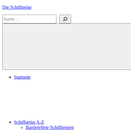
Zum
Die Schiffsreise
Inhalt
Suchen
springen
Literatur-
und
Reisetipps
für
Kreuzfahrten
und
Schiffsreisen
Startseite
Schiffsreise A-Z
Barrierefreie Schiffsreisen