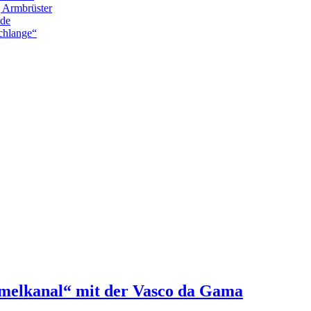
g Armbrüster
nde
chlange“
rmelkanal“ mit der Vasco da Gama