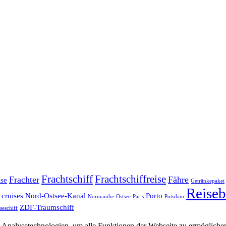
Frachtschiff
Frachtschiffreise
Frachter
Fähre
ise
Getränkepaket
Reiseb
 cruises
Nord-Ostsee-Kanal
Porto
Normandie
Ostsee
Paris
Potsdam
ZDF-Traumschiff
seschiff
Analysetechnologien, um alle Funktionen der Webseite zu ermöglichen