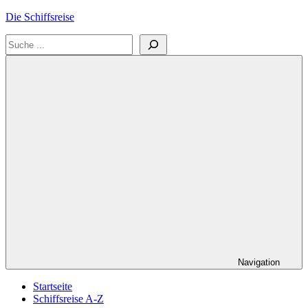
Zum
Die Schiffsreise
Inhalt
Suchen
springen
Literatur-
und
Reisetipps
für
Kreuzfahrten
und
Schiffsreisen
Navigation
Startseite
Schiffsreise A-Z