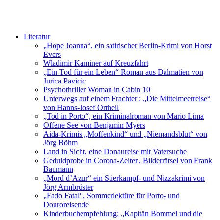
Literatur
„Hope Joanna“, ein satirischer Berlin-Krimi von Horst
Evers
Wladimir Kaminer auf Kreuzfahrt
„Ein Tod für ein Leben“ Roman aus Dalmatien von
Jurica Pavicic
Psychothriller Woman in Cabin 10
Unterwegs auf einem Frachter : „Die Mittelmeerreise“
von Hanns-Josef Ortheil
„Tod in Porto“, ein Kriminalroman von Mario Lima
Offene See von Benjamin Myers
Aida-Krimis „Moffenkind“ und „Niemandsblut“ von
Jörg Böhm
Land in Sicht, eine Donaureise mit Vatersuche
Geduldprobe in Corona-Zeiten, Bilderrätsel von Frank
Baumann
„Mord d’Azur“ ein Stierkampf- und Nizzakrimi von
Jörg Armbrüster
„Fado Fatal“, Sommerlektüre für Porto- und
Douroreisende
Kinderbuchempfehlung: „Kapitän Bommel und die