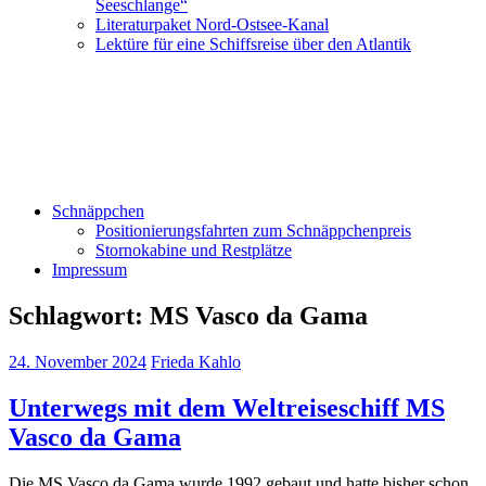
Seeschlange“
Literaturpaket Nord-Ostsee-Kanal
Lektüre für eine Schiffsreise über den Atlantik
Schnäppchen
Positionierungsfahrten zum Schnäppchenpreis
Stornokabine und Restplätze
Impressum
Schlagwort:
MS Vasco da Gama
24. November 2024
Frieda Kahlo
Unterwegs mit dem Weltreiseschiff MS
Vasco da Gama
Die MS Vasco da Gama wurde 1992 gebaut und hatte bisher schon