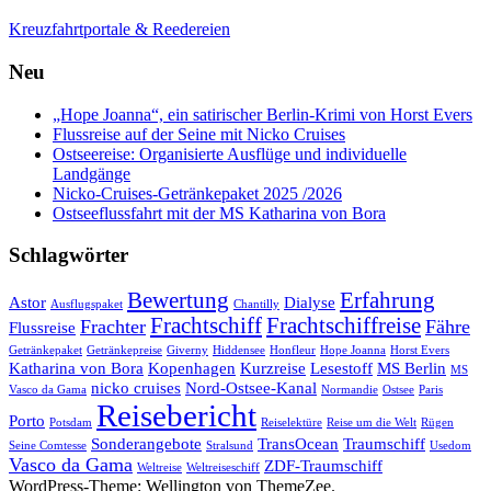
Kreuzfahrtportale & Reedereien
Neu
„Hope Joanna“, ein satirischer Berlin-Krimi von Horst Evers
Flussreise auf der Seine mit Nicko Cruises
Ostseereise: Organisierte Ausflüge und individuelle
Landgänge
Nicko-Cruises-Getränkepaket 2025 /2026
Ostseeflussfahrt mit der MS Katharina von Bora
Schlagwörter
Bewertung
Erfahrung
Astor
Dialyse
Ausflugspaket
Chantilly
Frachtschiff
Frachtschiffreise
Frachter
Fähre
Flussreise
Getränkepaket
Getränkepreise
Giverny
Hiddensee
Honfleur
Hope Joanna
Horst Evers
Katharina von Bora
Kopenhagen
Kurzreise
Lesestoff
MS Berlin
MS
nicko cruises
Nord-Ostsee-Kanal
Vasco da Gama
Normandie
Ostsee
Paris
Reisebericht
Porto
Potsdam
Reiselektüre
Reise um die Welt
Rügen
Sonderangebote
TransOcean
Traumschiff
Seine Comtesse
Stralsund
Usedom
Vasco da Gama
ZDF-Traumschiff
Weltreise
Weltreiseschiff
WordPress-Theme: Wellington von ThemeZee.