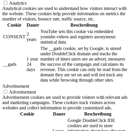
Analytics
Analytical cookies are used to understand how visitors interact with
the website. These cookies help provide information on metrics the
number of visitors, bounce rate, traffic source, etc.
Cookie
Dauer
Beschreibung
YouTube sets this cookie via embedded
2
CONSENT
youtube-videos and registers anonymous
years
statistical data.
The __gads cookie, set by Google, is stored
under DoubleClick domain and tracks the
1 year
number of times users see an advert, measures
__gads
24
the success of the campaign and calculates its
days
revenue. This cookie can only be read from the
domain they are set on and will not track any
data while browsing through other sites.
Advertisement
Advertisement
Advertisement cookies are used to provide visitors with relevant ads
and marketing campaigns. These cookies track visitors across
websites and collect information to provide customized ads.
Cookie
Dauer
Beschreibung
Google DoubleClick IDE
cookies are used to store
1 year
information about how the user