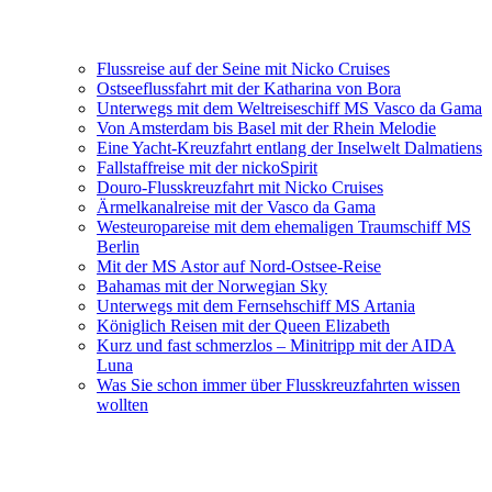
Flussreise auf der Seine mit Nicko Cruises
Ostseeflussfahrt mit der Katharina von Bora
Unterwegs mit dem Weltreiseschiff MS Vasco da Gama
Von Amsterdam bis Basel mit der Rhein Melodie
Eine Yacht-Kreuzfahrt entlang der Inselwelt Dalmatiens
Fallstaffreise mit der nickoSpirit
Douro-Flusskreuzfahrt mit Nicko Cruises
Ärmelkanalreise mit der Vasco da Gama
Westeuropareise mit dem ehemaligen Traumschiff MS
Berlin
Mit der MS Astor auf Nord-Ostsee-Reise
Bahamas mit der Norwegian Sky
Unterwegs mit dem Fernsehschiff MS Artania
Königlich Reisen mit der Queen Elizabeth
Kurz und fast schmerzlos – Minitripp mit der AIDA
Luna
Was Sie schon immer über Flusskreuzfahrten wissen
wollten