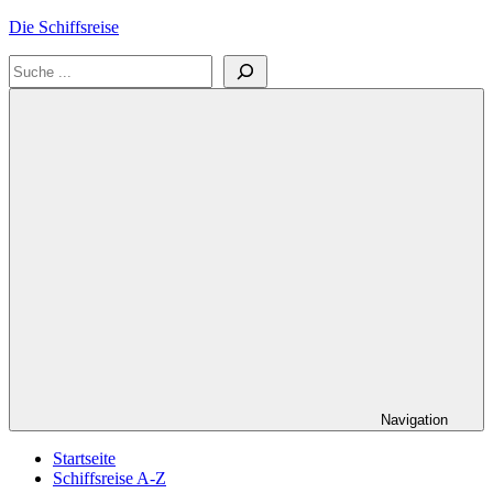
Zum
Die Schiffsreise
Inhalt
Suchen
springen
Literatur-
und
Reisetipps
für
Kreuzfahrten
und
Schiffsreisen
Navigation
Startseite
Schiffsreise A-Z