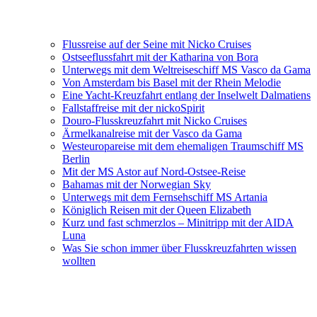
Flussreise auf der Seine mit Nicko Cruises
Ostseeflussfahrt mit der Katharina von Bora
Unterwegs mit dem Weltreiseschiff MS Vasco da Gama
Von Amsterdam bis Basel mit der Rhein Melodie
Eine Yacht-Kreuzfahrt entlang der Inselwelt Dalmatiens
Fallstaffreise mit der nickoSpirit
Douro-Flusskreuzfahrt mit Nicko Cruises
Ärmelkanalreise mit der Vasco da Gama
Westeuropareise mit dem ehemaligen Traumschiff MS
Berlin
Mit der MS Astor auf Nord-Ostsee-Reise
Bahamas mit der Norwegian Sky
Unterwegs mit dem Fernsehschiff MS Artania
Königlich Reisen mit der Queen Elizabeth
Kurz und fast schmerzlos – Minitripp mit der AIDA
Luna
Was Sie schon immer über Flusskreuzfahrten wissen
wollten