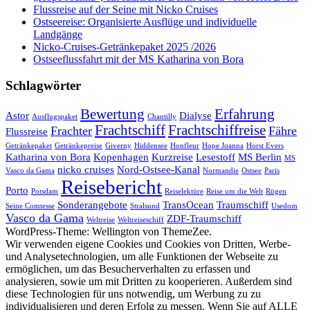
Flussreise auf der Seine mit Nicko Cruises
Ostseereise: Organisierte Ausflüge und individuelle
Landgänge
Nicko-Cruises-Getränkepaket 2025 /2026
Ostseeflussfahrt mit der MS Katharina von Bora
Schlagwörter
Bewertung
Erfahrung
Astor
Dialyse
Ausflugspaket
Chantilly
Frachtschiff
Frachtschiffreise
Frachter
Fähre
Flussreise
Getränkepaket
Getränkepreise
Giverny
Hiddensee
Honfleur
Hope Joanna
Horst Evers
Katharina von Bora
Kopenhagen
Kurzreise
Lesestoff
MS Berlin
MS
nicko cruises
Nord-Ostsee-Kanal
Vasco da Gama
Normandie
Ostsee
Paris
Reisebericht
Porto
Potsdam
Reiselektüre
Reise um die Welt
Rügen
Sonderangebote
TransOcean
Traumschiff
Seine Comtesse
Stralsund
Usedom
Vasco da Gama
ZDF-Traumschiff
Weltreise
Weltreiseschiff
WordPress-Theme: Wellington von ThemeZee.
Wir verwenden eigene Cookies und Cookies von Dritten, Werbe-
und Analysetechnologien, um alle Funktionen der Webseite zu
ermöglichen, um das Besucherverhalten zu erfassen und
analysieren, sowie um mit Dritten zu kooperieren. Außerdem sind
diese Technologien für uns notwendig, um Werbung zu zu
individualisieren und deren Erfolg zu messen. Wenn Sie auf ALLE