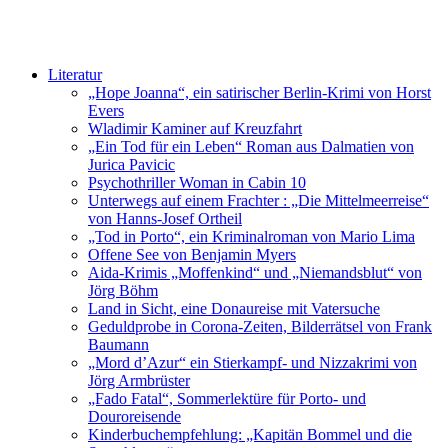
Literatur
„Hope Joanna“, ein satirischer Berlin-Krimi von Horst
Evers
Wladimir Kaminer auf Kreuzfahrt
„Ein Tod für ein Leben“ Roman aus Dalmatien von
Jurica Pavicic
Psychothriller Woman in Cabin 10
Unterwegs auf einem Frachter : „Die Mittelmeerreise“
von Hanns-Josef Ortheil
„Tod in Porto“, ein Kriminalroman von Mario Lima
Offene See von Benjamin Myers
Aida-Krimis „Moffenkind“ und „Niemandsblut“ von
Jörg Böhm
Land in Sicht, eine Donaureise mit Vatersuche
Geduldprobe in Corona-Zeiten, Bilderrätsel von Frank
Baumann
„Mord d’Azur“ ein Stierkampf- und Nizzakrimi von
Jörg Armbrüster
„Fado Fatal“, Sommerlektüre für Porto- und
Douroreisende
Kinderbuchempfehlung: „Kapitän Bommel und die