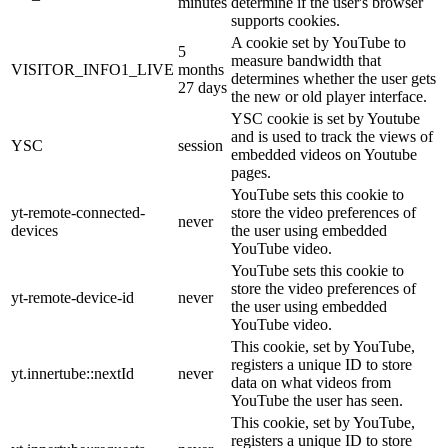
minutes
determine if the user's browser
supports cookies.
A cookie set by YouTube to
5
measure bandwidth that
VISITOR_INFO1_LIVE
months
determines whether the user gets
27 days
the new or old player interface.
YSC cookie is set by Youtube
and is used to track the views of
YSC
session
embedded videos on Youtube
pages.
YouTube sets this cookie to
yt-remote-connected-
store the video preferences of
never
devices
the user using embedded
YouTube video.
YouTube sets this cookie to
store the video preferences of
yt-remote-device-id
never
the user using embedded
YouTube video.
This cookie, set by YouTube,
registers a unique ID to store
yt.innertube::nextId
never
data on what videos from
YouTube the user has seen.
This cookie, set by YouTube,
registers a unique ID to store