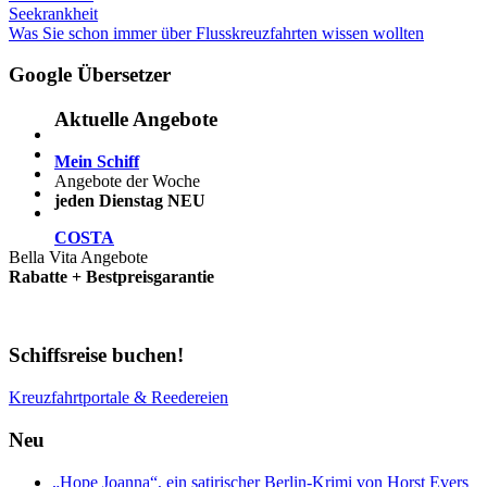
Beitragsnavigation
Vorheriger
Seekrankheit
Beitrag:
Nächster
Was Sie schon immer über Flusskreuzfahrten wissen wollten
Beitrag:
Google Übersetzer
Aktuelle Angebote
Mein Schiff
Angebote der Woche
jeden Dienstag NEU
COSTA
Bella Vita Angebote
Rabatte + Bestpreisgarantie
Schiffsreise buchen!
Kreuzfahrtportale & Reedereien
Neu
„Hope Joanna“, ein satirischer Berlin-Krimi von Horst Evers