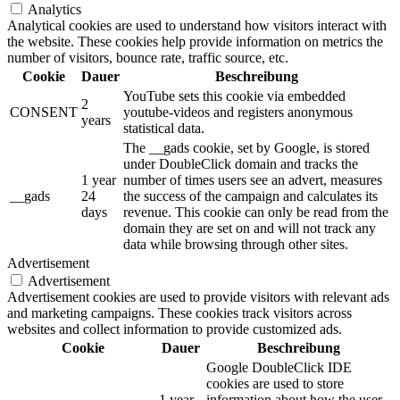
Analytics
Analytical cookies are used to understand how visitors interact with
the website. These cookies help provide information on metrics the
number of visitors, bounce rate, traffic source, etc.
Cookie
Dauer
Beschreibung
YouTube sets this cookie via embedded
2
CONSENT
youtube-videos and registers anonymous
years
statistical data.
The __gads cookie, set by Google, is stored
under DoubleClick domain and tracks the
1 year
number of times users see an advert, measures
__gads
24
the success of the campaign and calculates its
days
revenue. This cookie can only be read from the
domain they are set on and will not track any
data while browsing through other sites.
Advertisement
Advertisement
Advertisement cookies are used to provide visitors with relevant ads
and marketing campaigns. These cookies track visitors across
websites and collect information to provide customized ads.
Cookie
Dauer
Beschreibung
Google DoubleClick IDE
cookies are used to store
1 year
information about how the user