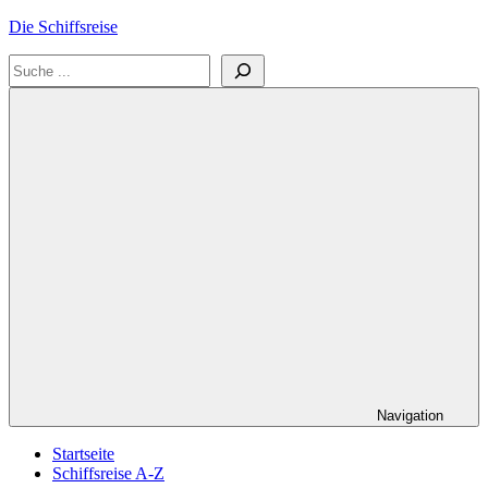
Zum
Die Schiffsreise
Inhalt
Suchen
springen
Literatur-
und
Reisetipps
für
Kreuzfahrten
und
Schiffsreisen
Navigation
Startseite
Schiffsreise A-Z