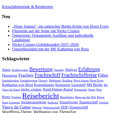
Kreuzfahrtportale & Reedereien
Neu
„Hope Joanna“, ein satirischer Berlin-Krimi von Horst Evers
Flussreise auf der Seine mit Nicko Cruises
Ostseereise: Organisierte Ausflüge und individuelle
Landgänge
Nicko-Cruises-Getränkepaket 2025 /2026
Ostseeflussfahrt mit der MS Katharina von Bora
Schlagwörter
Bewertung
Erfahrung
Astor
Dialyse
Ausflugspaket
Chantilly
Frachtschiff
Frachtschiffreise
Frachter
Fähre
Flussreise
Getränkepaket
Getränkepreise
Giverny
Hiddensee
Honfleur
Hope Joanna
Horst Evers
Katharina von Bora
Kopenhagen
Kurzreise
Lesestoff
MS Berlin
MS
nicko cruises
Nord-Ostsee-Kanal
Vasco da Gama
Normandie
Ostsee
Paris
Reisebericht
Porto
Potsdam
Reiselektüre
Reise um die Welt
Rügen
Sonderangebote
TransOcean
Traumschiff
Seine Comtesse
Stralsund
Usedom
Vasco da Gama
ZDF-Traumschiff
Weltreise
Weltreiseschiff
WordPress-Theme: Wellington von ThemeZee.