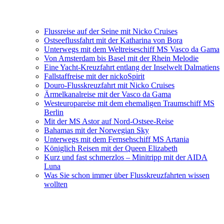
Flussreise auf der Seine mit Nicko Cruises
Ostseeflussfahrt mit der Katharina von Bora
Unterwegs mit dem Weltreiseschiff MS Vasco da Gama
Von Amsterdam bis Basel mit der Rhein Melodie
Eine Yacht-Kreuzfahrt entlang der Inselwelt Dalmatiens
Fallstaffreise mit der nickoSpirit
Douro-Flusskreuzfahrt mit Nicko Cruises
Ärmelkanalreise mit der Vasco da Gama
Westeuropareise mit dem ehemaligen Traumschiff MS
Berlin
Mit der MS Astor auf Nord-Ostsee-Reise
Bahamas mit der Norwegian Sky
Unterwegs mit dem Fernsehschiff MS Artania
Königlich Reisen mit der Queen Elizabeth
Kurz und fast schmerzlos – Minitripp mit der AIDA
Luna
Was Sie schon immer über Flusskreuzfahrten wissen
wollten