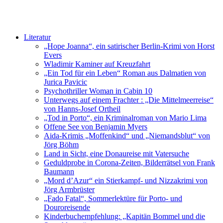
Literatur
„Hope Joanna“, ein satirischer Berlin-Krimi von Horst
Evers
Wladimir Kaminer auf Kreuzfahrt
„Ein Tod für ein Leben“ Roman aus Dalmatien von
Jurica Pavicic
Psychothriller Woman in Cabin 10
Unterwegs auf einem Frachter : „Die Mittelmeerreise“
von Hanns-Josef Ortheil
„Tod in Porto“, ein Kriminalroman von Mario Lima
Offene See von Benjamin Myers
Aida-Krimis „Moffenkind“ und „Niemandsblut“ von
Jörg Böhm
Land in Sicht, eine Donaureise mit Vatersuche
Geduldprobe in Corona-Zeiten, Bilderrätsel von Frank
Baumann
„Mord d’Azur“ ein Stierkampf- und Nizzakrimi von
Jörg Armbrüster
„Fado Fatal“, Sommerlektüre für Porto- und
Douroreisende
Kinderbuchempfehlung: „Kapitän Bommel und die