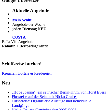
Google Übersetzer
Aktuelle Angebote
Mein Schiff
Angebote der Woche
jeden Dienstag NEU
COSTA
Bella Vita Angebote
Rabatte + Bestpreisgarantie
Schiffsreise buchen!
Kreuzfahrtportale & Reedereien
Neu
„Hope Joanna“, ein satirischer Berlin-Krimi von Horst Evers
Flussreise auf der Seine mit Nicko Cruises
Ostseereise: Organisierte Ausflüge und individuelle
Landgänge
Nicko-Cruises-Getränkepaket 2025 /2026