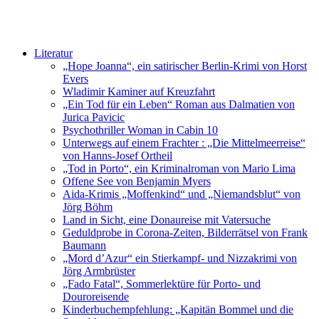
Literatur
„Hope Joanna“, ein satirischer Berlin-Krimi von Horst
Evers
Wladimir Kaminer auf Kreuzfahrt
„Ein Tod für ein Leben“ Roman aus Dalmatien von
Jurica Pavicic
Psychothriller Woman in Cabin 10
Unterwegs auf einem Frachter : „Die Mittelmeerreise“
von Hanns-Josef Ortheil
„Tod in Porto“, ein Kriminalroman von Mario Lima
Offene See von Benjamin Myers
Aida-Krimis „Moffenkind“ und „Niemandsblut“ von
Jörg Böhm
Land in Sicht, eine Donaureise mit Vatersuche
Geduldprobe in Corona-Zeiten, Bilderrätsel von Frank
Baumann
„Mord d’Azur“ ein Stierkampf- und Nizzakrimi von
Jörg Armbrüster
„Fado Fatal“, Sommerlektüre für Porto- und
Douroreisende
Kinderbuchempfehlung: „Kapitän Bommel und die