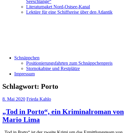
Seeschlange“
Literaturpaket Nord-Ostsee-Kanal
Lektüre für eine Schiffsreise über den Atlantik
Schnäppchen
Positionierungsfahrten zum Schnäppchenpreis
Stornokabine und Restplätze
Impressum
Schlagwort:
Porto
8. Mai 2020
Frieda Kahlo
„Tod in Porto“, ein Kriminalroman von
Mario Lima
„Tod in Porto“ ist der zweite Krimi um das Ermittlungsteam von