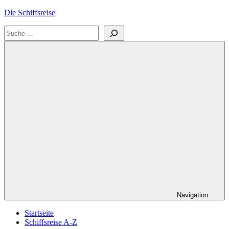
Zum
Die Schiffsreise
Inhalt
Suchen
springen
Literatur-
und
Reisetipps
für
Kreuzfahrten
und
Schiffsreisen
Navigation
Startseite
Schiffsreise A-Z