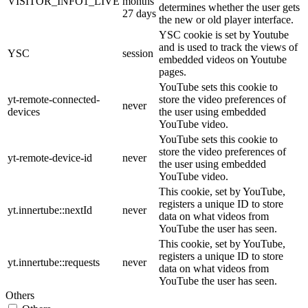
VISITOR_INFO1_LIVE
months
determines whether the user gets
27 days
the new or old player interface.
YSC cookie is set by Youtube
and is used to track the views of
YSC
session
embedded videos on Youtube
pages.
YouTube sets this cookie to
yt-remote-connected-
store the video preferences of
never
devices
the user using embedded
YouTube video.
YouTube sets this cookie to
store the video preferences of
yt-remote-device-id
never
the user using embedded
YouTube video.
This cookie, set by YouTube,
registers a unique ID to store
yt.innertube::nextId
never
data on what videos from
YouTube the user has seen.
This cookie, set by YouTube,
registers a unique ID to store
yt.innertube::requests
never
data on what videos from
YouTube the user has seen.
Others