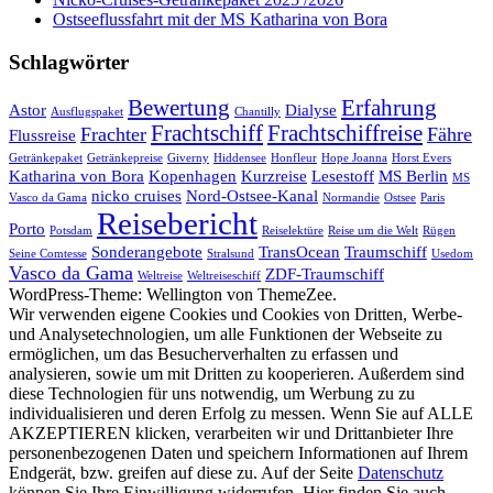
Ostseeflussfahrt mit der MS Katharina von Bora
Schlagwörter
Bewertung
Erfahrung
Astor
Dialyse
Ausflugspaket
Chantilly
Frachtschiff
Frachtschiffreise
Frachter
Fähre
Flussreise
Getränkepaket
Getränkepreise
Giverny
Hiddensee
Honfleur
Hope Joanna
Horst Evers
Katharina von Bora
Kopenhagen
Kurzreise
Lesestoff
MS Berlin
MS
nicko cruises
Nord-Ostsee-Kanal
Vasco da Gama
Normandie
Ostsee
Paris
Reisebericht
Porto
Potsdam
Reiselektüre
Reise um die Welt
Rügen
Sonderangebote
TransOcean
Traumschiff
Seine Comtesse
Stralsund
Usedom
Vasco da Gama
ZDF-Traumschiff
Weltreise
Weltreiseschiff
WordPress-Theme: Wellington von ThemeZee.
Wir verwenden eigene Cookies und Cookies von Dritten, Werbe-
und Analysetechnologien, um alle Funktionen der Webseite zu
ermöglichen, um das Besucherverhalten zu erfassen und
analysieren, sowie um mit Dritten zu kooperieren. Außerdem sind
diese Technologien für uns notwendig, um Werbung zu zu
individualisieren und deren Erfolg zu messen. Wenn Sie auf ALLE
AKZEPTIEREN klicken, verarbeiten wir und Drittanbieter Ihre
personenbezogenen Daten und speichern Informationen auf Ihrem
Endgerät, bzw. greifen auf diese zu. Auf der Seite
Datenschutz
können Sie Ihre Einwilligung widerrufen. Hier finden Sie auch