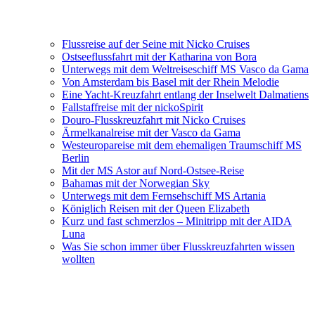
Flussreise auf der Seine mit Nicko Cruises
Ostseeflussfahrt mit der Katharina von Bora
Unterwegs mit dem Weltreiseschiff MS Vasco da Gama
Von Amsterdam bis Basel mit der Rhein Melodie
Eine Yacht-Kreuzfahrt entlang der Inselwelt Dalmatiens
Fallstaffreise mit der nickoSpirit
Douro-Flusskreuzfahrt mit Nicko Cruises
Ärmelkanalreise mit der Vasco da Gama
Westeuropareise mit dem ehemaligen Traumschiff MS
Berlin
Mit der MS Astor auf Nord-Ostsee-Reise
Bahamas mit der Norwegian Sky
Unterwegs mit dem Fernsehschiff MS Artania
Königlich Reisen mit der Queen Elizabeth
Kurz und fast schmerzlos – Minitripp mit der AIDA
Luna
Was Sie schon immer über Flusskreuzfahrten wissen
wollten