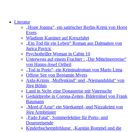
Literatur
„Hope Joanna“, ein satirischer Berlin-Krimi von Horst
Evers
Wladimir Kaminer auf Kreuzfahrt
„Ein Tod für ein Leben“ Roman aus Dalmatien von
Jurica Pavicic
Psychothriller Woman in Cabin 10
Unterwegs auf einem Frachter : „Die Mittelmeerreise“
von Hanns-Josef Ortheil
„Tod in Porto“, ein Kriminalroman von Mario Lima
Offene See von Benjamin Myers
Aida-Krimis „Moffenkind“ und „Niemandsblut“ von
Jörg Böhm
Land in Sicht, eine Donaureise mit Vatersuche
Geduldprobe in Corona-Zeiten, Bilderrätsel von Frank
Baumann
„Mord d’Azur“ ein Stierkampf- und Nizzakrimi von
Jörg Armbrüster
„Fado Fatal“, Sommerlektüre für Porto- und
Douroreisende
Kinderbuchempfehlung: „Kapitän Bommel und die