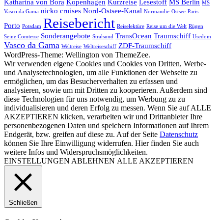
Katharina von Bora
Kopenhagen
Kurzreise
Lesestoff
MS Berlin
MS
nicko cruises
Nord-Ostsee-Kanal
Vasco da Gama
Normandie
Ostsee
Paris
Reisebericht
Porto
Potsdam
Reiselektüre
Reise um die Welt
Rügen
Sonderangebote
TransOcean
Traumschiff
Seine Comtesse
Stralsund
Usedom
Vasco da Gama
ZDF-Traumschiff
Weltreise
Weltreiseschiff
WordPress-Theme: Wellington von ThemeZee.
Wir verwenden eigene Cookies und Cookies von Dritten, Werbe-
und Analysetechnologien, um alle Funktionen der Webseite zu
ermöglichen, um das Besucherverhalten zu erfassen und
analysieren, sowie um mit Dritten zu kooperieren. Außerdem sind
diese Technologien für uns notwendig, um Werbung zu zu
individualisieren und deren Erfolg zu messen. Wenn Sie auf ALLE
AKZEPTIEREN klicken, verarbeiten wir und Drittanbieter Ihre
personenbezogenen Daten und speichern Informationen auf Ihrem
Endgerät, bzw. greifen auf diese zu. Auf der Seite
Datenschutz
können Sie Ihre Einwilligung widerrufen. Hier finden Sie auch
weitere Infos und Widerspruchsmöglichkeiten.
EINSTELLUNGEN
ABLEHNEN
ALLE AKZEPTIEREN
Schließen