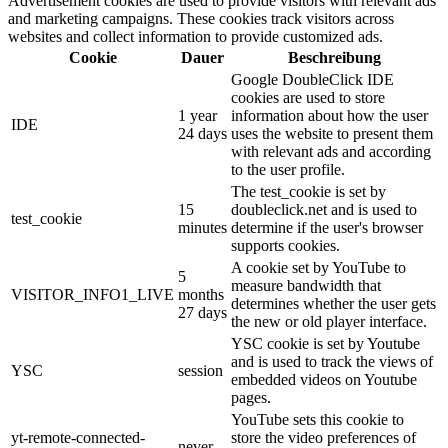
Advertisement cookies are used to provide visitors with relevant ads
and marketing campaigns. These cookies track visitors across
websites and collect information to provide customized ads.
Cookie
Dauer
Beschreibung
Google DoubleClick IDE
cookies are used to store
1 year
information about how the user
IDE
24 days
uses the website to present them
with relevant ads and according
to the user profile.
The test_cookie is set by
15
doubleclick.net and is used to
test_cookie
minutes
determine if the user's browser
supports cookies.
A cookie set by YouTube to
5
measure bandwidth that
VISITOR_INFO1_LIVE
months
determines whether the user gets
27 days
the new or old player interface.
YSC cookie is set by Youtube
and is used to track the views of
YSC
session
embedded videos on Youtube
pages.
YouTube sets this cookie to
yt-remote-connected-
store the video preferences of
never