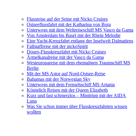
Flussreise auf der Seine mit Nicko Cruises
Ostseeflussfahrt mit der Katharina von Bora
Unterwegs mit dem Weltreiseschiff MS Vasco da Gama
Von Amsterdam bis Basel mit der Rhein Melodie
Eine Yacht-Kreuzfahrt entlang der Inselwelt Dalmatiens
Fallstaffreise mit der nickoSpirit
Douro-Flusskreuzfahrt mit Nicko Cruises
Ärmelkanalreise mit der Vasco da Gama
Westeuropareise mit dem ehemaligen Traumschiff MS
Berlin
Mit der MS Astor auf Nord-Ostsee-Reise
Bahamas mit der Norwegian Sky
Unterwegs mit dem Fernsehschiff MS Artania
Königlich Reisen mit der Queen Elizabeth
Kurz und fast schmerzlos – Minitripp mit der AIDA
Luna
Was Sie schon immer über Flusskreuzfahrten wissen
wollten