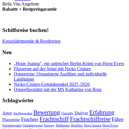
Bella Vita Angebote
Rabatte + Bestpreisgarantie
Schiffsreise buchen!
Kreuzfahrtportale & Reedereien
Neu
„Hope Joanna“, ein satirischer Berlin-Krimi von Horst Evers
Flussreise auf der Seine mit Nicko Cruises
Ostseereise: Organisierte Ausflüge und individuelle
Landgänge
Nicko-Cruises-Getränkepaket 2025 /2026
Ostseeflussfahrt mit der MS Katharina von Bora
Schlagwörter
Bewertung
Erfahrung
Astor
Dialyse
Ausflugspaket
Chantilly
Frachtschiff
Frachtschiffreise
Frachter
Fähre
Flussreise
Getränkepaket
Getränkepreise
Giverny
Hiddensee
Honfleur
Hope Joanna
Horst Evers