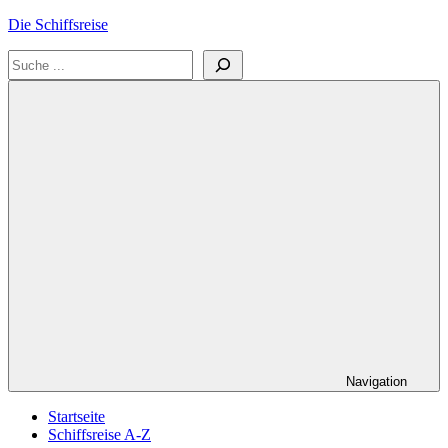
Zum
Die Schiffsreise
Inhalt
Suchen
springen
Literatur-
und
Reisetipps
für
Kreuzfahrten
und
Schiffsreisen
Navigation
Startseite
Schiffsreise A-Z