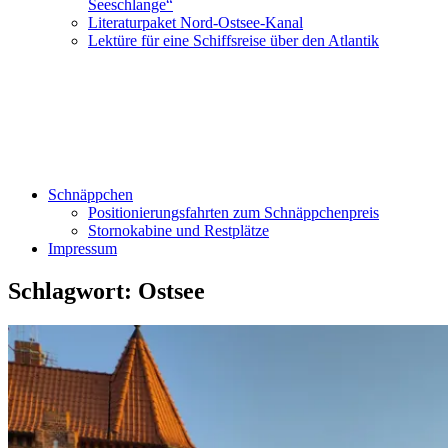
Seeschlange“
Literaturpaket Nord-Ostsee-Kanal
Lektüre für eine Schiffsreise über den Atlantik
Schnäppchen
Positionierungsfahrten zum Schnäppchenpreis
Stornokabine und Restplätze
Impressum
Schlagwort:
Ostsee