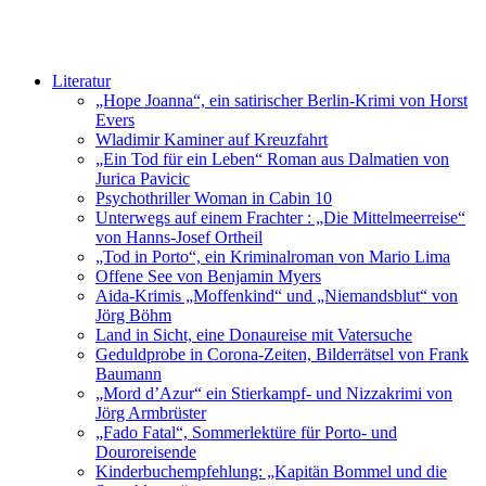
Literatur
„Hope Joanna“, ein satirischer Berlin-Krimi von Horst
Evers
Wladimir Kaminer auf Kreuzfahrt
„Ein Tod für ein Leben“ Roman aus Dalmatien von
Jurica Pavicic
Psychothriller Woman in Cabin 10
Unterwegs auf einem Frachter : „Die Mittelmeerreise“
von Hanns-Josef Ortheil
„Tod in Porto“, ein Kriminalroman von Mario Lima
Offene See von Benjamin Myers
Aida-Krimis „Moffenkind“ und „Niemandsblut“ von
Jörg Böhm
Land in Sicht, eine Donaureise mit Vatersuche
Geduldprobe in Corona-Zeiten, Bilderrätsel von Frank
Baumann
„Mord d’Azur“ ein Stierkampf- und Nizzakrimi von
Jörg Armbrüster
„Fado Fatal“, Sommerlektüre für Porto- und
Douroreisende
Kinderbuchempfehlung: „Kapitän Bommel und die