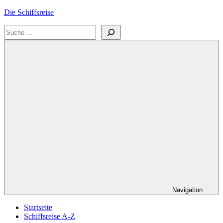
Zum
Die Schiffsreise
Inhalt
Suchen
springen
Literatur-
und
Reisetipps
für
Kreuzfahrten
und
Schiffsreisen
Navigation
Startseite
Schiffsreise A-Z