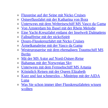
Flussreise auf der Seine mit Nicko Cruises
Ostseeflussfahrt mit der Katharina von Bora
Unterwegs mit dem Weltreiseschiff MS Vasco da Gama
Von Amsterdam bis Basel mit der Rhein Melodie
Eine Yacht-Kreuzfahrt entlang der Inselwelt Dalmatiens
Fallstaffreise mit der nickoSpirit
Douro-Flusskreuzfahrt mit Nicko Cruises
Ärmelkanalreise mit der Vasco da Gama
Westeuropareise mit dem ehemaligen Traumschiff MS
Berlin
Mit der MS Astor auf Nord-Ostsee-Reise
Bahamas mit der Norwegian Sky
Unterwegs mit dem Fernsehschiff MS Artania
Königlich Reisen mit der Queen Elizabeth
Kurz und fast schmerzlos – Minitripp mit der AIDA
Luna
Was Sie schon immer über Flusskreuzfahrten wissen
wollten