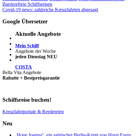
Beitragsnavigation
Vorheriger
Barrierefreie Schiffsreisen
Beitrag:
Nächster
Covid-19 news: zahlreiche Kreuzfahrten abgesagt
Beitrag:
Google Übersetzer
Aktuelle Angebote
Mein Schiff
Angebote der Woche
jeden Dienstag NEU
COSTA
Bella Vita Angebote
Rabatte + Bestpreisgarantie
Schiffsreise buchen!
Kreuzfahrtportale & Reedereien
Neu
„Hope Joanna“, ein satirischer Berlin-Krimi von Horst Evers