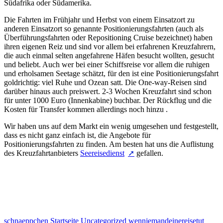
Südafrika oder Südamerika.
Die Fahrten im Frühjahr und Herbst von einem Einsatzort zu
anderen Einsatzort so genannte Positionierungsfahrten (auch als
Überführungsfahrten oder Repositioning Cruise bezeichnet) haben
ihren eigenen Reiz und sind vor allem bei erfahrenen Kreuzfahrern,
die auch einmal selten angefahrene Häfen besucht wollten, gesucht
und beliebt. Auch wer bei einer Schiffsreise vor allem die ruhigen
und erholsamen Seetage schätzt, für den ist eine Positionierungsfahrt
goldrichtig: viel Ruhe und Ozean satt. Die One-way-Reisen sind
darüber hinaus auch preiswert. 2-3 Wochen Kreuzfahrt sind schon
für unter 1000 Euro (Innenkabine) buchbar. Der Rückflug und die
Kosten für Transfer kommen allerdings noch hinzu .
Wir haben uns auf dem Markt ein wenig umgesehen und festgestellt,
dass es nicht ganz einfach ist, die Angebote für
Positionierungsfahrten zu finden. Am besten hat uns die Auflistung
des Kreuzfahrtanbieters
Seereisedienst
gefallen.
schnaeppchen
Startseite
Uncategorized
wennjemandeinereisetut