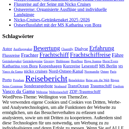
Flussreise auf der Seine mit Nicko Cruises
Ostseereise: Organisierte Ausflüge und individuelle
Landgänge
Nicko-Cruises-Getränkepaket 2025 /2026
Ostseeflussfahrt mit der MS Katharina von Bora
Schlagwörter
Bewertung
Erfahrung
Astor
Dialyse
Ausflugspaket
Chantilly
Frachtschiff
Frachtschiffreise
Frachter
Fähre
Flussreise
Getränkepaket
Getränkepreise
Giverny
Hiddensee
Honfleur
Hope Joanna
Horst Evers
Katharina von Bora
Kopenhagen
Kurzreise
Lesestoff
MS Berlin
MS
nicko cruises
Nord-Ostsee-Kanal
Vasco da Gama
Normandie
Ostsee
Paris
Reisebericht
Porto
Potsdam
Reiselektüre
Reise um die Welt
Rügen
Sonderangebote
TransOcean
Traumschiff
Seine Comtesse
Stralsund
Usedom
Vasco da Gama
ZDF-Traumschiff
Weltreise
Weltreiseschiff
WordPress-Theme: Wellington von ThemeZee.
Wir verwenden eigene Cookies und Cookies von Dritten, Werbe-
und Analysetechnologien, um alle Funktionen der Webseite zu
ermöglichen, um das Besucherverhalten zu erfassen und
analysieren, sowie um mit Dritten zu kooperieren. Außerdem sind
diese Technologien für uns notwendig, um Werbung zu zu
individualisieren und deren Erfolg zu messen. Wenn Sie auf ALLE