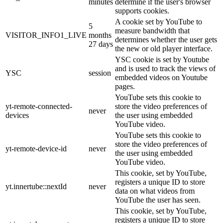
minutes
determine if the user's browser
supports cookies.
A cookie set by YouTube to
5
measure bandwidth that
VISITOR_INFO1_LIVE
months
determines whether the user gets
27 days
the new or old player interface.
YSC cookie is set by Youtube
and is used to track the views of
YSC
session
embedded videos on Youtube
pages.
YouTube sets this cookie to
yt-remote-connected-
store the video preferences of
never
devices
the user using embedded
YouTube video.
YouTube sets this cookie to
store the video preferences of
yt-remote-device-id
never
the user using embedded
YouTube video.
This cookie, set by YouTube,
registers a unique ID to store
yt.innertube::nextId
never
data on what videos from
YouTube the user has seen.
This cookie, set by YouTube,
registers a unique ID to store