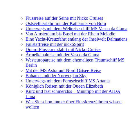
Flussreise auf der Seine mit Nicko Cruises
Ostseeflussfahrt mit der Katharina von Bora
Unterwegs mit dem Weltreiseschiff MS Vasco da Gama
Von Amsterdam bis Basel mit der Rhein Melodie
Eine Yacht-Kreuzfahrt entlang der Inselwelt Dalmatiens
Fallstaffreise mit der nickoSpirit
Douro-Flusskreuzfahrt mit Nicko Cruises
Ärmelkanalreise mit der Vasco da Gama
Westeuropareise mit dem ehemaligen Traumschiff MS
Berlin
Mit der MS Astor auf Nord-Ostsee-Reise
Bahamas mit der Norwegian Sky
Unterwegs mit dem Fernsehschiff MS Artania
Königlich Reisen mit der Queen Elizabeth
Kurz und fast schmerzlos – Minitripp mit der AIDA
Luna
Was Sie schon immer über Flusskreuzfahrten wissen
wollten