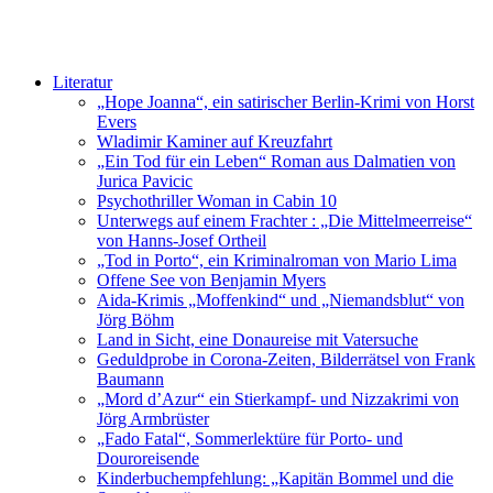
Literatur
„Hope Joanna“, ein satirischer Berlin-Krimi von Horst
Evers
Wladimir Kaminer auf Kreuzfahrt
„Ein Tod für ein Leben“ Roman aus Dalmatien von
Jurica Pavicic
Psychothriller Woman in Cabin 10
Unterwegs auf einem Frachter : „Die Mittelmeerreise“
von Hanns-Josef Ortheil
„Tod in Porto“, ein Kriminalroman von Mario Lima
Offene See von Benjamin Myers
Aida-Krimis „Moffenkind“ und „Niemandsblut“ von
Jörg Böhm
Land in Sicht, eine Donaureise mit Vatersuche
Geduldprobe in Corona-Zeiten, Bilderrätsel von Frank
Baumann
„Mord d’Azur“ ein Stierkampf- und Nizzakrimi von
Jörg Armbrüster
„Fado Fatal“, Sommerlektüre für Porto- und
Douroreisende
Kinderbuchempfehlung: „Kapitän Bommel und die