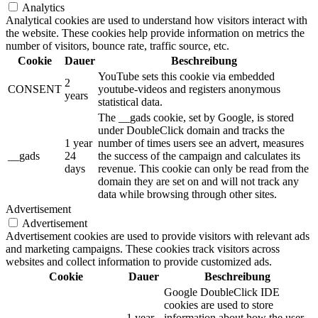
Analytics
Analytical cookies are used to understand how visitors interact with
the website. These cookies help provide information on metrics the
number of visitors, bounce rate, traffic source, etc.
Cookie
Dauer
Beschreibung
YouTube sets this cookie via embedded
2
CONSENT
youtube-videos and registers anonymous
years
statistical data.
The __gads cookie, set by Google, is stored
under DoubleClick domain and tracks the
1 year
number of times users see an advert, measures
__gads
24
the success of the campaign and calculates its
days
revenue. This cookie can only be read from the
domain they are set on and will not track any
data while browsing through other sites.
Advertisement
Advertisement
Advertisement cookies are used to provide visitors with relevant ads
and marketing campaigns. These cookies track visitors across
websites and collect information to provide customized ads.
Cookie
Dauer
Beschreibung
Google DoubleClick IDE
cookies are used to store
1 year
information about how the user