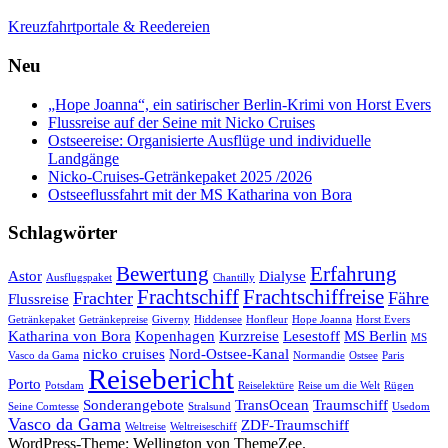
Kreuzfahrtportale & Reedereien
Neu
„Hope Joanna“, ein satirischer Berlin-Krimi von Horst Evers
Flussreise auf der Seine mit Nicko Cruises
Ostseereise: Organisierte Ausflüge und individuelle
Landgänge
Nicko-Cruises-Getränkepaket 2025 /2026
Ostseeflussfahrt mit der MS Katharina von Bora
Schlagwörter
Bewertung
Erfahrung
Astor
Dialyse
Ausflugspaket
Chantilly
Frachtschiff
Frachtschiffreise
Frachter
Fähre
Flussreise
Getränkepaket
Getränkepreise
Giverny
Hiddensee
Honfleur
Hope Joanna
Horst Evers
Katharina von Bora
Kopenhagen
Kurzreise
Lesestoff
MS Berlin
MS
nicko cruises
Nord-Ostsee-Kanal
Vasco da Gama
Normandie
Ostsee
Paris
Reisebericht
Porto
Potsdam
Reiselektüre
Reise um die Welt
Rügen
Sonderangebote
TransOcean
Traumschiff
Seine Comtesse
Stralsund
Usedom
Vasco da Gama
ZDF-Traumschiff
Weltreise
Weltreiseschiff
WordPress-Theme: Wellington von ThemeZee.