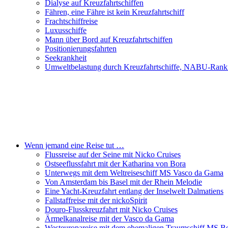
Dialyse auf Kreuzfahrtschiffen
Fähren, eine Fähre ist kein Kreuzfahrtschiff
Frachtschiffreise
Luxusschiffe
Mann über Bord auf Kreuzfahrtschiffen
Positionierungsfahrten
Seekrankheit
Umweltbelastung durch Kreuzfahrtschiffe, NABU-Rank
Wenn jemand eine Reise tut …
Flussreise auf der Seine mit Nicko Cruises
Ostseeflussfahrt mit der Katharina von Bora
Unterwegs mit dem Weltreiseschiff MS Vasco da Gama
Von Amsterdam bis Basel mit der Rhein Melodie
Eine Yacht-Kreuzfahrt entlang der Inselwelt Dalmatiens
Fallstaffreise mit der nickoSpirit
Douro-Flusskreuzfahrt mit Nicko Cruises
Ärmelkanalreise mit der Vasco da Gama
Westeuropareise mit dem ehemaligen Traumschiff MS Be