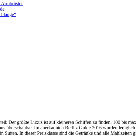
g Armbrüster
nde
chlange“
enteil: Der größte Luxus ist auf kleineren Schiffen zu finden. 100 bis m
haus überschaubar. Im anerkannten Berlitz Guide 2016 wurden lediglich 
n Suiten. In dieser Preisklasse sind die Getränke und alle Mahlzeiten g