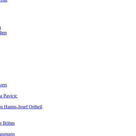
a
lten
vers
a Pavicic
on Hanns-Josef Ortheil
rg Böhm
 Baumann