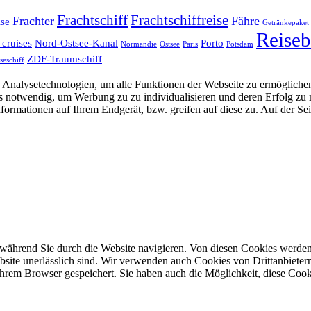
Frachtschiff
Frachtschiffreise
Frachter
Fähre
ise
Getränkepaket
Reiseb
 cruises
Nord-Ostsee-Kanal
Porto
Normandie
Ostsee
Paris
Potsdam
ZDF-Traumschiff
seschiff
Analysetechnologien, um alle Funktionen der Webseite zu ermöglichen
 uns notwendig, um Werbung zu zu individualisieren und deren Erfol
formationen auf Ihrem Endgerät, bzw. greifen auf diese zu. Auf der Se
während Sie durch die Website navigieren. Von diesen Cookies werden
site unerlässlich sind. Wir verwenden auch Cookies von Drittanbietern,
hrem Browser gespeichert. Sie haben auch die Möglichkeit, diese Cook