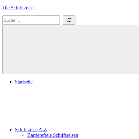
Zum
Die Schiffsreise
Inhalt
Suchen
springen
Literatur-
und
Reisetipps
für
Kreuzfahrten
und
Schiffsreisen
Startseite
Schiffsreise A-Z
Barrierefreie Schiffsreisen