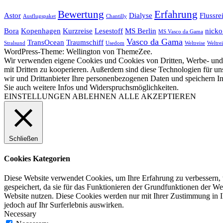
Bewertung
Erfahrung
Astor
Dialyse
Flussre
Ausflugspaket
Chantilly
Bora
Kopenhagen
Kurzreise
Lesestoff
MS Berlin
nicko
MS Vasco da Gama
Vasco da Gama
TransOcean
Traumschiff
Stralsund
Usedom
Weltreise
Weltrei
WordPress-Theme: Wellington von ThemeZee.
Wir verwenden eigene Cookies und Cookies von Dritten, Werbe- und 
mit Dritten zu kooperieren. Außerdem sind diese Technologien für
wir und Drittanbieter Ihre personenbezogenen Daten und speichern In
Sie auch weitere Infos und Widerspruchsmöglichkeiten.
EINSTELLUNGEN
ABLEHNEN
ALLE AKZEPTIEREN
Schließen
Cookies Kategorien
Diese Website verwendet Cookies, um Ihre Erfahrung zu verbessern, 
gespeichert, da sie für das Funktionieren der Grundfunktionen der Web
Website nutzen. Diese Cookies werden nur mit Ihrer Zustimmung in I
jedoch auf Ihr Surferlebnis auswirken.
Necessary