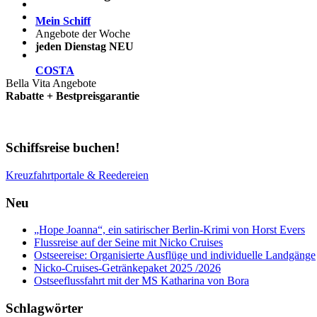
Mein Schiff
Angebote der Woche
jeden Dienstag NEU
COSTA
Bella Vita Angebote
Rabatte + Bestpreisgarantie
Schiffsreise buchen!
Kreuzfahrtportale & Reedereien
Neu
„Hope Joanna“, ein satirischer Berlin-Krimi von Horst Evers
Flussreise auf der Seine mit Nicko Cruises
Ostseereise: Organisierte Ausflüge und individuelle Landgänge
Nicko-Cruises-Getränkepaket 2025 /2026
Ostseeflussfahrt mit der MS Katharina von Bora
Schlagwörter