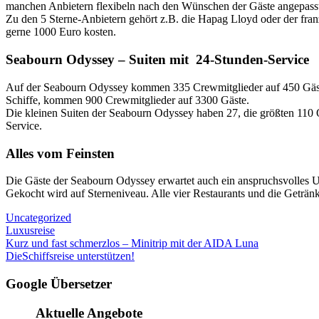
manchen Anbietern flexibeln nach den Wünschen der Gäste angepasst
Zu den 5 Sterne-Anbietern gehört z.B. die Hapag Lloyd oder der fran
gerne 1000 Euro kosten.
Seabourn Odyssey – Suiten mit 24-Stunden-Service
Auf der Seabourn Odyssey kommen 335 Crewmitglieder auf 450 Gäste. 
Schiffe, kommen 900 Crewmitglieder auf 3300 Gäste.
Die kleinen Suiten der Seabourn Odyssey haben 27, die größten 110 Q
Service.
Alles vom Feinsten
Die Gäste der Seabourn Odyssey erwartet auch ein anspruchsvolles 
Gekocht wird auf Sterneniveau. Alle vier Restaurants und die Geträn
Uncategorized
Luxusreise
Beitragsnavigation
Vorheriger
Kurz und fast schmerzlos – Minitrip mit der AIDA Luna
Beitrag:
Nächster
DieSchiffsreise unterstützen!
Beitrag:
Google Übersetzer
Aktuelle Angebote