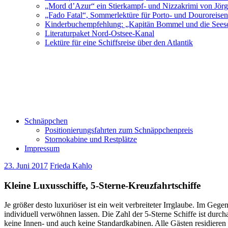
„Mord d’Azur“ ein Stierkampf- und Nizzakrimi von Jör
„Fado Fatal“, Sommerlektüre für Porto- und Douroreise
Kinderbuchempfehlung: „Kapitän Bommel und die Sees
Literaturpaket Nord-Ostsee-Kanal
Lektüre für eine Schiffsreise über den Atlantik
Schnäppchen
Positionierungsfahrten zum Schnäppchenpreis
Stornokabine und Restplätze
Impressum
23. Juni 2017
Frieda Kahlo
Kleine Luxusschiffe, 5-Sterne-Kreuzfahrtschiffe
Je größer desto luxuriöser ist ein weit verbreiteter Irrglaube. Im Geg
individuell verwöhnen lassen. Die Zahl der 5-Sterne Schiffe ist durc
keine Innen- und auch keine Standardkabinen. Alle Gästen residieren i