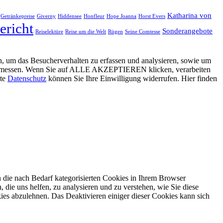
Katharina von
Getränkepreise
Giverny
Hiddensee
Honfleur
Hope Joanna
Horst Evers
ericht
Sonderangebote
Reiselektüre
Reise um die Welt
Rügen
Seine Comtesse
, um das Besucherverhalten zu erfassen und analysieren, sowie um
g zu messen. Wenn Sie auf ALLE AKZEPTIEREN klicken, verarbeiten
ite
Datenschutz
können Sie Ihre Einwilligung widerrufen. Hier finden
 die nach Bedarf kategorisierten Cookies in Ihrem Browser
 die uns helfen, zu analysieren und zu verstehen, wie Sie diese
ies abzulehnen. Das Deaktivieren einiger dieser Cookies kann sich