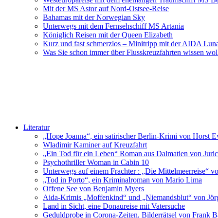
Mit der MS Astor auf Nord-Ostsee-Reise
Bahamas mit der Norwegian Sky
Unterwegs mit dem Fernsehschiff MS Artania
Königlich Reisen mit der Queen Elizabeth
Kurz und fast schmerzlos – Minitripp mit der AIDA Lun
Was Sie schon immer über Flusskreuzfahrten wissen wol
Literatur
„Hope Joanna“, ein satirischer Berlin-Krimi von Horst E
Wladimir Kaminer auf Kreuzfahrt
„Ein Tod für ein Leben“ Roman aus Dalmatien von Juric
Psychothriller Woman in Cabin 10
Unterwegs auf einem Frachter : „Die Mittelmeerreise“ v
„Tod in Porto“, ein Kriminalroman von Mario Lima
Offene See von Benjamin Myers
Aida-Krimis „Moffenkind“ und „Niemandsblut“ von Jö
Land in Sicht, eine Donaureise mit Vatersuche
Geduldprobe in Corona-Zeiten, Bilderrätsel von Frank