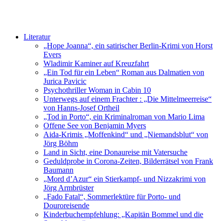
Literatur
„Hope Joanna“, ein satirischer Berlin-Krimi von Horst
Evers
Wladimir Kaminer auf Kreuzfahrt
„Ein Tod für ein Leben“ Roman aus Dalmatien von
Jurica Pavicic
Psychothriller Woman in Cabin 10
Unterwegs auf einem Frachter : „Die Mittelmeerreise“
von Hanns-Josef Ortheil
„Tod in Porto“, ein Kriminalroman von Mario Lima
Offene See von Benjamin Myers
Aida-Krimis „Moffenkind“ und „Niemandsblut“ von
Jörg Böhm
Land in Sicht, eine Donaureise mit Vatersuche
Geduldprobe in Corona-Zeiten, Bilderrätsel von Frank
Baumann
„Mord d’Azur“ ein Stierkampf- und Nizzakrimi von
Jörg Armbrüster
„Fado Fatal“, Sommerlektüre für Porto- und
Douroreisende
Kinderbuchempfehlung: „Kapitän Bommel und die