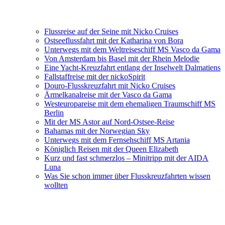
Flussreise auf der Seine mit Nicko Cruises
Ostseeflussfahrt mit der Katharina von Bora
Unterwegs mit dem Weltreiseschiff MS Vasco da Gama
Von Amsterdam bis Basel mit der Rhein Melodie
Eine Yacht-Kreuzfahrt entlang der Inselwelt Dalmatiens
Fallstaffreise mit der nickoSpirit
Douro-Flusskreuzfahrt mit Nicko Cruises
Ärmelkanalreise mit der Vasco da Gama
Westeuropareise mit dem ehemaligen Traumschiff MS
Berlin
Mit der MS Astor auf Nord-Ostsee-Reise
Bahamas mit der Norwegian Sky
Unterwegs mit dem Fernsehschiff MS Artania
Königlich Reisen mit der Queen Elizabeth
Kurz und fast schmerzlos – Minitripp mit der AIDA
Luna
Was Sie schon immer über Flusskreuzfahrten wissen
wollten