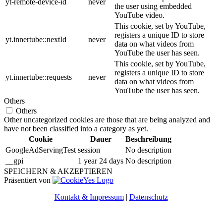
yt-remote-device-id
never
the user using embedded
YouTube video.
This cookie, set by YouTube,
registers a unique ID to store
yt.innertube::nextId
never
data on what videos from
YouTube the user has seen.
This cookie, set by YouTube,
registers a unique ID to store
yt.innertube::requests
never
data on what videos from
YouTube the user has seen.
Others
Others
Other uncategorized cookies are those that are being analyzed and
have not been classified into a category as yet.
Cookie
Dauer
Beschreibung
GoogleAdServingTest
session
No description
__gpi
1 year 24 days
No description
SPEICHERN & AKZEPTIEREN
Präsentiert von
Kontakt & Impressum
|
Datenschutz