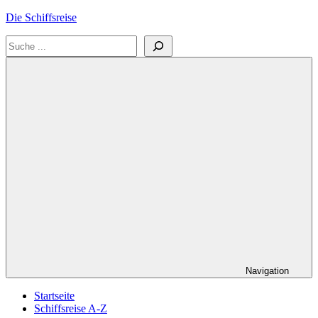
Zum
Die Schiffsreise
Inhalt
Suchen
springen
Literatur-
und
Reisetipps
für
Kreuzfahrten
und
Schiffsreisen
Navigation
Startseite
Schiffsreise A-Z