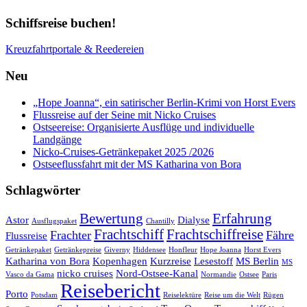
Schiffsreise buchen!
Kreuzfahrtportale & Reedereien
Neu
„Hope Joanna“, ein satirischer Berlin-Krimi von Horst Evers
Flussreise auf der Seine mit Nicko Cruises
Ostseereise: Organisierte Ausflüge und individuelle
Landgänge
Nicko-Cruises-Getränkepaket 2025 /2026
Ostseeflussfahrt mit der MS Katharina von Bora
Schlagwörter
Bewertung
Erfahrung
Astor
Dialyse
Ausflugspaket
Chantilly
Frachtschiff
Frachtschiffreise
Frachter
Fähre
Flussreise
Getränkepaket
Getränkepreise
Giverny
Hiddensee
Honfleur
Hope Joanna
Horst Evers
Katharina von Bora
Kopenhagen
Kurzreise
Lesestoff
MS Berlin
MS
nicko cruises
Nord-Ostsee-Kanal
Vasco da Gama
Normandie
Ostsee
Paris
Reisebericht
Porto
Potsdam
Reiselektüre
Reise um die Welt
Rügen