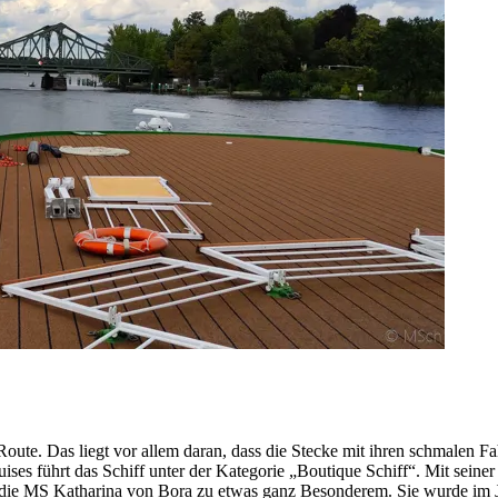
ute. Das liegt vor allem daran, dass die Stecke mit ihren schmalen Fah
ises führt das Schiff unter der Kategorie „Boutique Schiff“. Mit seine
t die MS Katharina von Bora zu etwas ganz Besonderem. Sie wurde im J