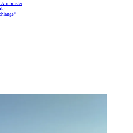
g Armbrüster
nde
chlange“