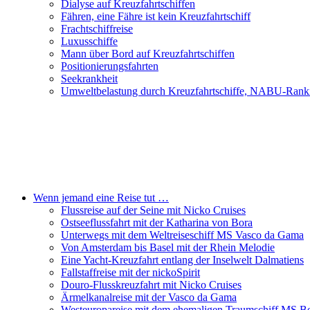
Dialyse auf Kreuzfahrtschiffen
Fähren, eine Fähre ist kein Kreuzfahrtschiff
Frachtschiffreise
Luxusschiffe
Mann über Bord auf Kreuzfahrtschiffen
Positionierungsfahrten
Seekrankheit
Umweltbelastung durch Kreuzfahrtschiffe, NABU-Rank
Wenn jemand eine Reise tut …
Flussreise auf der Seine mit Nicko Cruises
Ostseeflussfahrt mit der Katharina von Bora
Unterwegs mit dem Weltreiseschiff MS Vasco da Gama
Von Amsterdam bis Basel mit der Rhein Melodie
Eine Yacht-Kreuzfahrt entlang der Inselwelt Dalmatiens
Fallstaffreise mit der nickoSpirit
Douro-Flusskreuzfahrt mit Nicko Cruises
Ärmelkanalreise mit der Vasco da Gama
Westeuropareise mit dem ehemaligen Traumschiff MS Be