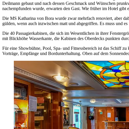
Deilmann gebaut und nach dessen Geschmack und Wünschen prunkvoll 
nachempfunden wurde, erwarten den Gast. Wie früher im Hotel gibt e
Die MS Katharina von Bora wurde zwar mehrfach renoviert, aber dabei
gülden, wenn auch inzwischen matt und abgegriffen. Es muss und es wir
Die 40 Passagierkabinen, die sich im Wesentlichen in ihrer Fensterg
mit Blickhöhe Wasserkante, die Kabinen des Oberdecks punkten durch 
Für eine Showbühne, Pool, Spa- und Fitnessbereich ist das Schiff zu k
Vorträge, Empfänge und Bordunterhaltung. Oben auf dem Sonnendeck 