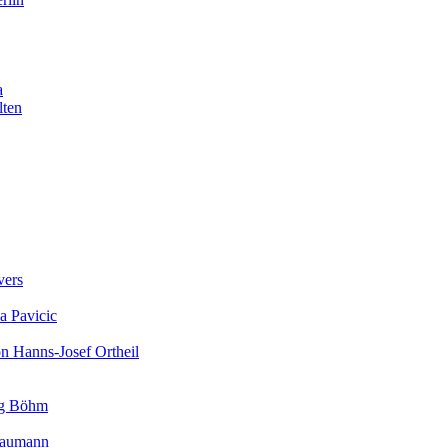
a
lten
vers
a Pavicic
on Hanns-Josef Ortheil
rg Böhm
 Baumann