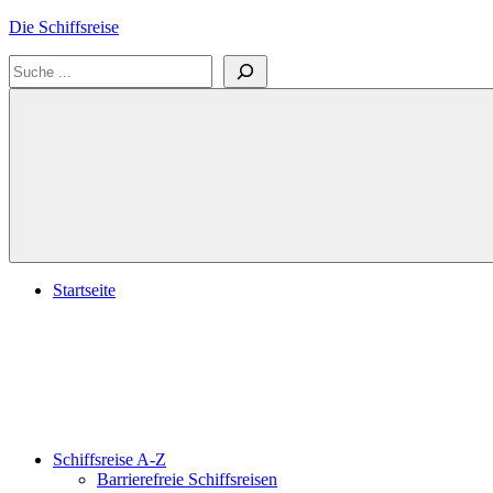
Zum
Die Schiffsreise
Inhalt
Suchen
springen
Literatur-
und
Reisetipps
für
Kreuzfahrten
und
Schiffsreisen
Startseite
Schiffsreise A-Z
Barrierefreie Schiffsreisen