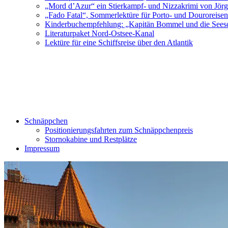
„Mord d’Azur“ ein Stierkampf- und Nizzakrimi von Jör
„Fado Fatal“, Sommerlektüre für Porto- und Douroreise
Kinderbuchempfehlung: „Kapitän Bommel und die Sees
Literaturpaket Nord-Ostsee-Kanal
Lektüre für eine Schiffsreise über den Atlantik
Schnäppchen
Positionierungsfahrten zum Schnäppchenpreis
Stornokabine und Restplätze
Impressum