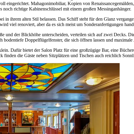
eingerichtet. Mahagonimobiliar, Kopien von Renaissancegemälden, fl
s noch richtige Kabinenschlüssel mit einem großen Messinganhänger.
 in ihrem alten Stil belassen. Das Schiff steht für den Glanz vergang
d viel renoviert, aber da es sich meist um Sonderanfertigungen handelt,
röße und der Blickhöhe unterscheiden, verteilen sich auf zwei Decks. 
bodentiefe Doppelflügelfenster, die sich öffnen lassen und maximale 
lein. Dafür bietet der Salon Platz für eine großzügige Bar, eine Büche
finden die Gäste neben Sitzplätzen und Tischen auch reichlich Sonnl