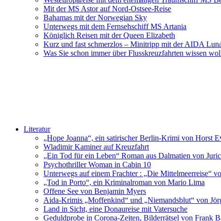
Mit der MS Astor auf Nord-Ostsee-Reise
Bahamas mit der Norwegian Sky
Unterwegs mit dem Fernsehschiff MS Artania
Königlich Reisen mit der Queen Elizabeth
Kurz und fast schmerzlos – Minitripp mit der AIDA Lun
Was Sie schon immer über Flusskreuzfahrten wissen wol
Literatur
„Hope Joanna“, ein satirischer Berlin-Krimi von Horst E
Wladimir Kaminer auf Kreuzfahrt
„Ein Tod für ein Leben“ Roman aus Dalmatien von Juric
Psychothriller Woman in Cabin 10
Unterwegs auf einem Frachter : „Die Mittelmeerreise“ v
„Tod in Porto“, ein Kriminalroman von Mario Lima
Offene See von Benjamin Myers
Aida-Krimis „Moffenkind“ und „Niemandsblut“ von Jö
Land in Sicht, eine Donaureise mit Vatersuche
Geduldprobe in Corona-Zeiten, Bilderrätsel von Frank