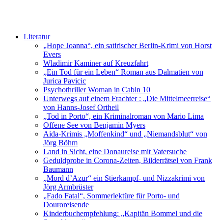
Literatur
„Hope Joanna“, ein satirischer Berlin-Krimi von Horst
Evers
Wladimir Kaminer auf Kreuzfahrt
„Ein Tod für ein Leben“ Roman aus Dalmatien von
Jurica Pavicic
Psychothriller Woman in Cabin 10
Unterwegs auf einem Frachter : „Die Mittelmeerreise“
von Hanns-Josef Ortheil
„Tod in Porto“, ein Kriminalroman von Mario Lima
Offene See von Benjamin Myers
Aida-Krimis „Moffenkind“ und „Niemandsblut“ von
Jörg Böhm
Land in Sicht, eine Donaureise mit Vatersuche
Geduldprobe in Corona-Zeiten, Bilderrätsel von Frank
Baumann
„Mord d’Azur“ ein Stierkampf- und Nizzakrimi von
Jörg Armbrüster
„Fado Fatal“, Sommerlektüre für Porto- und
Douroreisende
Kinderbuchempfehlung: „Kapitän Bommel und die