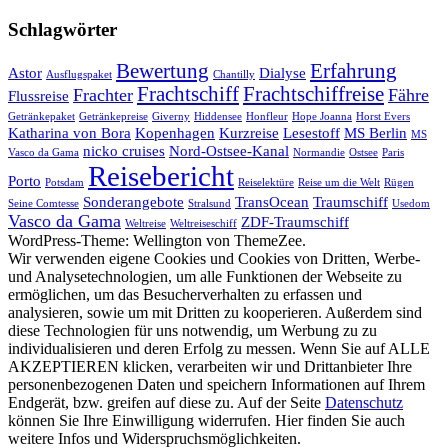
Schlagwörter
Bewertung
Erfahrung
Astor
Dialyse
Ausflugspaket
Chantilly
Frachtschiff
Frachtschiffreise
Frachter
Fähre
Flussreise
Getränkepaket
Getränkepreise
Giverny
Hiddensee
Honfleur
Hope Joanna
Horst Evers
Katharina von Bora
Kopenhagen
Kurzreise
Lesestoff
MS Berlin
MS
nicko cruises
Nord-Ostsee-Kanal
Vasco da Gama
Normandie
Ostsee
Paris
Reisebericht
Porto
Potsdam
Reiselektüre
Reise um die Welt
Rügen
Sonderangebote
TransOcean
Traumschiff
Seine Comtesse
Stralsund
Usedom
Vasco da Gama
ZDF-Traumschiff
Weltreise
Weltreiseschiff
WordPress-Theme: Wellington von ThemeZee.
Wir verwenden eigene Cookies und Cookies von Dritten, Werbe-
und Analysetechnologien, um alle Funktionen der Webseite zu
ermöglichen, um das Besucherverhalten zu erfassen und
analysieren, sowie um mit Dritten zu kooperieren. Außerdem sind
diese Technologien für uns notwendig, um Werbung zu zu
individualisieren und deren Erfolg zu messen. Wenn Sie auf ALLE
AKZEPTIEREN klicken, verarbeiten wir und Drittanbieter Ihre
personenbezogenen Daten und speichern Informationen auf Ihrem
Endgerät, bzw. greifen auf diese zu. Auf der Seite
Datenschutz
können Sie Ihre Einwilligung widerrufen. Hier finden Sie auch
weitere Infos und Widerspruchsmöglichkeiten.