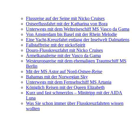
Flussreise auf der Seine mit Nicko Cruises
Ostseeflussfahrt mit der Katharina von Bora
Unterwegs mit dem Weltreiseschiff MS Vasco da Gama
Von Amsterdam bis Basel mit der Rhein Melodie
Eine Yacht-Kreuzfahrt entlang der Inselwelt Dalmatiens
Fallstaffreise mit der nickoSpirit
Douro-Flusskreuzfahrt mit Nicko Cruises
Ärmelkanalreise mit der Vasco da Gama
Westeuropareise mit dem ehemaligen Traumschiff MS
Berlin
Mit der MS Astor auf Nord-Ostsee-Reise
Bahamas mit der Norwegian Sky
Unterwegs mit dem Fernsehschiff MS Artania
Königlich Reisen mit der Queen Elizabeth
Kurz und fast schmerzlos – Minitripp mit der AIDA
Luna
Was Sie schon immer über Flusskreuzfahrten wissen
wollten