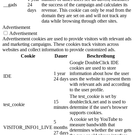
__gads
24
the success of the campaign and calculates its
days
revenue. This cookie can only be read from the
domain they are set on and will not track any
data while browsing through other sites.
Advertisement
Advertisement
Advertisement cookies are used to provide visitors with relevant ads
and marketing campaigns. These cookies track visitors across
websites and collect information to provide customized ads.
Cookie
Dauer
Beschreibung
Google DoubleClick IDE
cookies are used to store
1 year
information about how the user
IDE
24 days
uses the website to present them
with relevant ads and according
to the user profile.
The test_cookie is set by
15
doubleclick.net and is used to
test_cookie
minutes
determine if the user's browser
supports cookies.
A cookie set by YouTube to
5
measure bandwidth that
VISITOR_INFO1_LIVE
months
determines whether the user gets
27 days