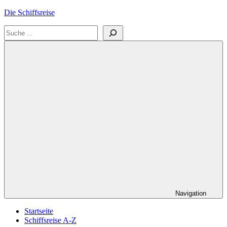
Zum
Die Schiffsreise
Inhalt
Suchen
springen
Literatur-
und
Reisetipps
für
Kreuzfahrten
und
Schiffsreisen
Navigation
Startseite
Schiffsreise A-Z