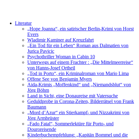
Literatur
„Hope Joanna“, ein satirischer Berlin-Krimi von Horst
Evers
Wladimir Kaminer auf Kreuzfahrt
„Ein Tod für ein Leben“ Roman aus Dalmatien von
Jurica Pavicic
Psychothriller Woman in Cabin 10
Unterwegs auf einem Frachter : „Die Mittelmeerreise“
von Hanns-Josef Ortheil
„Tod in Porto“, ein Kriminalroman von Mario Lima
Offene See von Benjamin Myers
Aida-Krimis „Moffenkind“ und „Niemandsblut“ von
Jörg Böhm
Land in Sicht, eine Donaureise mit Vatersuche
Geduldprobe in Corona-Zeiten, Bilderrätsel von Frank
Baumann
„Mord d’Azur“ ein Stierkampf- und Nizzakrimi von
Jörg Armbrüster
„Fado Fatal“, Sommerlektüre für Porto- und
Douroreisende
Kinderbuchempfehlung: „Kapitän Bommel und die