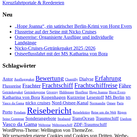
Kreuzfahrtportale & Reedereien
Neu
„Hope Joanna“, ein satirischer Berlin-Krimi von Horst Evers
Flussreise auf der Seine mit Nicko Cruises
Ostseereise: Organisierte Ausflüge und individuelle
Landgänge
Nicko-Cruises-Getränkepaket 2025 /2026
Ostseeflussfahrt mit der MS Katharina von Bora
Schlagwörter
Bewertung
Erfahrung
Astor
Dialyse
Ausflugspaket
Chantilly
Frachtschiff
Frachtschiffreise
Frachter
Fähre
Flussreise
Getränkepaket
Getränkepreise
Giverny
Hiddensee
Honfleur
Hope Joanna
Horst Evers
Katharina von Bora
Kopenhagen
Kurzreise
Lesestoff
MS Berlin
MS
nicko cruises
Nord-Ostsee-Kanal
Vasco da Gama
Normandie
Ostsee
Paris
Reisebericht
Porto
Potsdam
Reiselektüre
Reise um die Welt
Rügen
Sonderangebote
TransOcean
Traumschiff
Seine Comtesse
Stralsund
Usedom
Vasco da Gama
ZDF-Traumschiff
Weltreise
Weltreiseschiff
WordPress-Theme: Wellington von ThemeZee.
Wir verwenden eigene Cookies und Cookies von Dritten, Werbe-