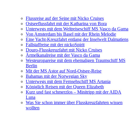
Flussreise auf der Seine mit Nicko Cruises
Ostseeflussfahrt mit der Katharina von Bora
Unterwegs mit dem Weltreiseschiff MS Vasco da Gama
Von Amsterdam bis Basel mit der Rhein Melodie
Eine Yacht-Kreuzfahrt entlang der Inselwelt Dalmatiens
Fallstaffreise mit der nickoSpirit
Douro-Flusskreuzfahrt mit Nicko Cruises
Ärmelkanalreise mit der Vasco da Gama
Westeuropareise mit dem ehemaligen Traumschiff MS
Berlin
Mit der MS Astor auf Nord-Ostsee-Reise
Bahamas mit der Norwegian Sky
Unterwegs mit dem Fernsehschiff MS Artania
Königlich Reisen mit der Queen Elizabeth
Kurz und fast schmerzlos – Minitripp mit der AIDA
Luna
Was Sie schon immer über Flusskreuzfahrten wissen
wollten