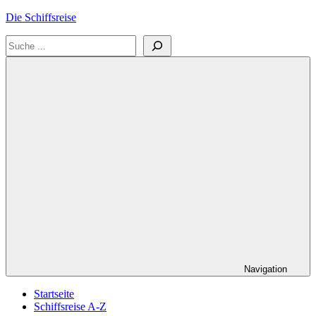
Zum
Die Schiffsreise
Inhalt
Suchen
springen
Literatur-
und
Reisetipps
für
Kreuzfahrten
und
Schiffsreisen
Navigation
Startseite
Schiffsreise A-Z