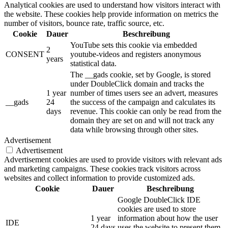
Analytical cookies are used to understand how visitors interact with
the website. These cookies help provide information on metrics the
number of visitors, bounce rate, traffic source, etc.
Cookie
Dauer
Beschreibung
YouTube sets this cookie via embedded
2
CONSENT
youtube-videos and registers anonymous
years
statistical data.
The __gads cookie, set by Google, is stored
under DoubleClick domain and tracks the
1 year
number of times users see an advert, measures
__gads
24
the success of the campaign and calculates its
days
revenue. This cookie can only be read from the
domain they are set on and will not track any
data while browsing through other sites.
Advertisement
Advertisement
Advertisement cookies are used to provide visitors with relevant ads
and marketing campaigns. These cookies track visitors across
websites and collect information to provide customized ads.
Cookie
Dauer
Beschreibung
Google DoubleClick IDE
cookies are used to store
1 year
information about how the user
IDE
24 days
uses the website to present them