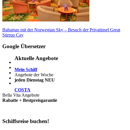
Beitragsnavigation
Vorheriger
Bahamas mit der Norwegian Sky – Besuch der Privatinsel Great
Beitrag:
Stirrup Cay
Google Übersetzer
Aktuelle Angebote
Mein Schiff
Angebote der Woche
jeden Dienstag NEU
COSTA
Bella Vita Angebote
Rabatte + Bestpreisgarantie
Schiffsreise buchen!