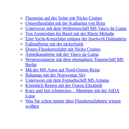
Flussreise auf der Seine mit Nicko Cruises
Ostseeflussfahrt mit der Katharina von Bora
Unterwegs mit dem Weltreiseschiff MS Vasco da Gama
Von Amsterdam bis Basel mit der Rhein Melodie
Eine Yacht-Kreuzfahrt entlang der Inselwelt Dalmatiens
Fallstaffreise mit der nickoSpirit
Douro-Flusskreuzfahrt mit Nicko Cruises
Ärmelkanalreise mit der Vasco da Gama
Westeuropareise mit dem ehemaligen Traumschiff MS
Berlin
Mit der MS Astor auf Nord-Ostsee-Reise
Bahamas mit der Norwegian Sky
Unterwegs mit dem Fernsehschiff MS Artania
Königlich Reisen mit der Queen Elizabeth
Kurz und fast schmerzlos – Minitripp mit der AIDA
Luna
Was Sie schon immer über Flusskreuzfahrten wissen
wollten