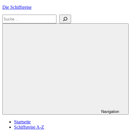
Zum
Die Schiffsreise
Inhalt
Suchen
springen
Literatur-
und
Reisetipps
für
Kreuzfahrten
und
Schiffsreisen
Navigation
Startseite
Schiffsreise A-Z