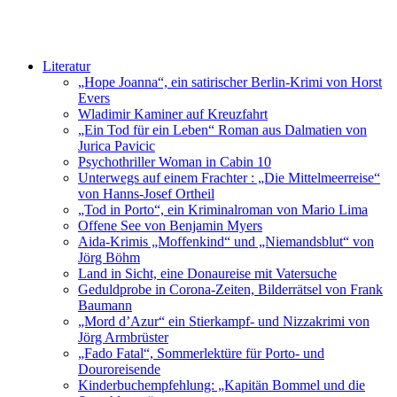
Literatur
„Hope Joanna“, ein satirischer Berlin-Krimi von Horst
Evers
Wladimir Kaminer auf Kreuzfahrt
„Ein Tod für ein Leben“ Roman aus Dalmatien von
Jurica Pavicic
Psychothriller Woman in Cabin 10
Unterwegs auf einem Frachter : „Die Mittelmeerreise“
von Hanns-Josef Ortheil
„Tod in Porto“, ein Kriminalroman von Mario Lima
Offene See von Benjamin Myers
Aida-Krimis „Moffenkind“ und „Niemandsblut“ von
Jörg Böhm
Land in Sicht, eine Donaureise mit Vatersuche
Geduldprobe in Corona-Zeiten, Bilderrätsel von Frank
Baumann
„Mord d’Azur“ ein Stierkampf- und Nizzakrimi von
Jörg Armbrüster
„Fado Fatal“, Sommerlektüre für Porto- und
Douroreisende
Kinderbuchempfehlung: „Kapitän Bommel und die