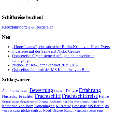
Schiffsreise buchen!
Kreuzfahrtportale & Reedereien
Neu
„Hope Joanna“, ein satirischer Berlin-Krimi von Horst Evers
Flussreise auf der Seine mit Nicko Cruises
Ostseereise: Organisierte Ausflüge und individuelle
Landgänge
Nicko-Cruises-Getränkepaket 2025 /2026
Ostseeflussfahrt mit der MS Katharina von Bora
Schlagwörter
Bewertung
Erfahrung
Astor
Dialyse
Ausflugspaket
Chantilly
Frachtschiff
Frachtschiffreise
Frachter
Fähre
Flussreise
Getränkepaket
Getränkepreise
Giverny
Hiddensee
Honfleur
Hope Joanna
Horst Evers
Katharina von Bora
Kopenhagen
Kurzreise
Lesestoff
MS Berlin
MS
nicko cruises
Nord-Ostsee-Kanal
Vasco da Gama
Normandie
Ostsee
Paris