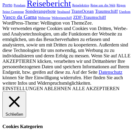
Reisebericht
Porto
Potsdam
Reiselektüre
Reise um die Welt
Rügen
Sonderangebote
TransOcean
Traumschiff
Seine Comtesse
Stralsund
Usedom
Vasco da Gama
ZDF-Traumschiff
Weltreise
Weltreiseschiff
WordPress-Theme: Wellington von ThemeZee.
Wir verwenden eigene Cookies und Cookies von Dritten, Werbe-
und Analysetechnologien, um alle Funktionen der Webseite zu
ermöglichen, um das Besucherverhalten zu erfassen und
analysieren, sowie um mit Dritten zu kooperieren. Außerdem sind
diese Technologien für uns notwendig, um Werbung zu zu
individualisieren und deren Erfolg zu messen. Wenn Sie auf ALLE
AKZEPTIEREN klicken, verarbeiten wir und Drittanbieter Ihre
personenbezogenen Daten und speichern Informationen auf Ihrem
Endgerät, bzw. greifen auf diese zu. Auf der Seite
Datenschutz
können Sie Ihre Einwilligung widerrufen. Hier finden Sie auch
weitere Infos und Widerspruchsmöglichkeiten.
EINSTELLUNGEN
ABLEHNEN
ALLE AKZEPTIEREN
Schließen
Cookies Kategorien