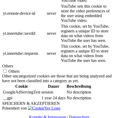
YouTube video.
YouTube sets this cookie to
store the video preferences of
yt-remote-device-id
never
the user using embedded
YouTube video.
This cookie, set by YouTube,
registers a unique ID to store
yt.innertube::nextId
never
data on what videos from
YouTube the user has seen.
This cookie, set by YouTube,
registers a unique ID to store
yt.innertube::requests
never
data on what videos from
YouTube the user has seen.
Others
Others
Other uncategorized cookies are those that are being analyzed and
have not been classified into a category as yet.
Cookie
Dauer
Beschreibung
GoogleAdServingTest
session
No description
__gpi
1 year 24 days
No description
SPEICHERN & AKZEPTIEREN
Präsentiert von
Kontakt & Impressum
|
Datenschutz