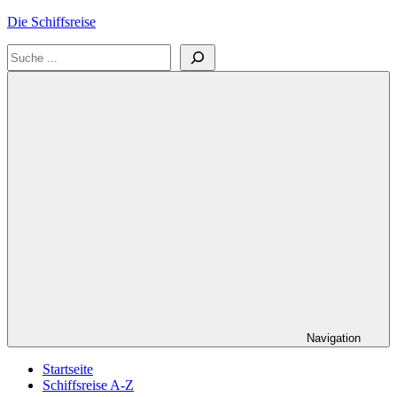
Zum
Die Schiffsreise
Inhalt
Suchen
springen
Literatur-
und
Reisetipps
für
Kreuzfahrten
und
Schiffsreisen
Navigation
Startseite
Schiffsreise A-Z