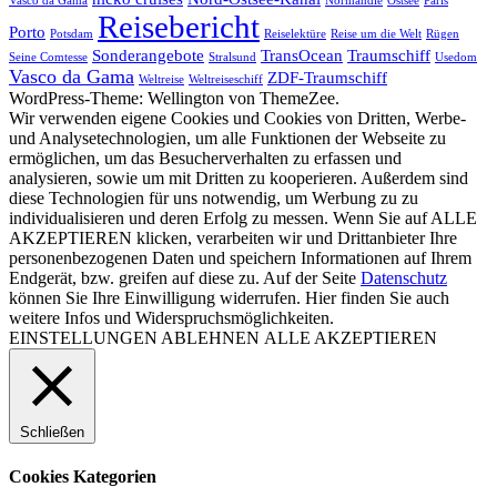
Vasco da Gama
Normandie
Ostsee
Paris
Reisebericht
Porto
Potsdam
Reiselektüre
Reise um die Welt
Rügen
Sonderangebote
TransOcean
Traumschiff
Seine Comtesse
Stralsund
Usedom
Vasco da Gama
ZDF-Traumschiff
Weltreise
Weltreiseschiff
WordPress-Theme: Wellington von ThemeZee.
Wir verwenden eigene Cookies und Cookies von Dritten, Werbe-
und Analysetechnologien, um alle Funktionen der Webseite zu
ermöglichen, um das Besucherverhalten zu erfassen und
analysieren, sowie um mit Dritten zu kooperieren. Außerdem sind
diese Technologien für uns notwendig, um Werbung zu zu
individualisieren und deren Erfolg zu messen. Wenn Sie auf ALLE
AKZEPTIEREN klicken, verarbeiten wir und Drittanbieter Ihre
personenbezogenen Daten und speichern Informationen auf Ihrem
Endgerät, bzw. greifen auf diese zu. Auf der Seite
Datenschutz
können Sie Ihre Einwilligung widerrufen. Hier finden Sie auch
weitere Infos und Widerspruchsmöglichkeiten.
EINSTELLUNGEN
ABLEHNEN
ALLE AKZEPTIEREN
Schließen
Cookies Kategorien