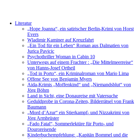
Literatur
„Hope Joanna“, ein satirischer Berlin-Krimi von Horst
Evers
Wladimir Kaminer auf Kreuzfahrt
„Ein Tod für ein Leben“ Roman aus Dalmatien von
Jurica Pavicic
Psychothriller Woman in Cabin 10
Unterwegs auf einem Frachter : „Die Mittelmeerreise“
von Hanns-Josef Ortheil
„Tod in Porto“, ein Kriminalroman von Mario Lima
Offene See von Benjamin Myers
Aida-Krimis „Moffenkind“ und „Niemandsblut“ von
Jörg Böhm
Land in Sicht, eine Donaureise mit Vatersuche
Geduldprobe in Corona-Zeiten, Bilderrätsel von Frank
Baumann
„Mord d’Azur“ ein Stierkampf- und Nizzakrimi von
Jörg Armbrüster
„Fado Fatal“, Sommerlektüre für Porto- und
Douroreisende
Kinderbuchempfehlung: „Kapitän Bommel und die