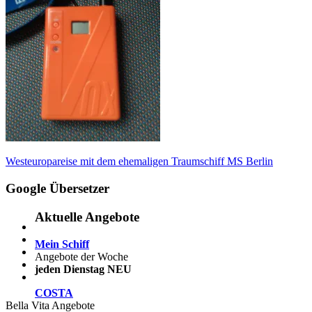
Beitragsnavigation
Vorheriger
Westeuropareise mit dem ehemaligen Traumschiff MS Berlin
Beitrag:
Google Übersetzer
Aktuelle Angebote
Mein Schiff
Angebote der Woche
jeden Dienstag NEU
COSTA
Bella Vita Angebote