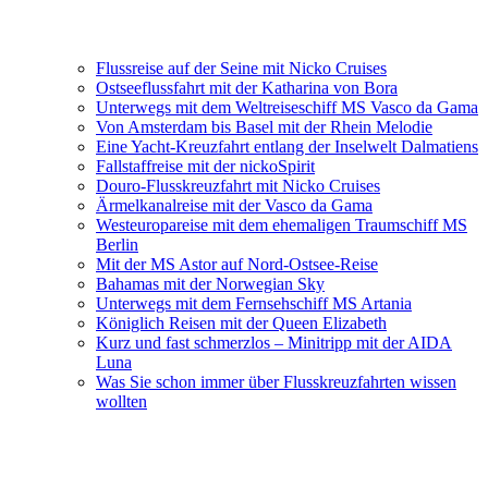
Flussreise auf der Seine mit Nicko Cruises
Ostseeflussfahrt mit der Katharina von Bora
Unterwegs mit dem Weltreiseschiff MS Vasco da Gama
Von Amsterdam bis Basel mit der Rhein Melodie
Eine Yacht-Kreuzfahrt entlang der Inselwelt Dalmatiens
Fallstaffreise mit der nickoSpirit
Douro-Flusskreuzfahrt mit Nicko Cruises
Ärmelkanalreise mit der Vasco da Gama
Westeuropareise mit dem ehemaligen Traumschiff MS
Berlin
Mit der MS Astor auf Nord-Ostsee-Reise
Bahamas mit der Norwegian Sky
Unterwegs mit dem Fernsehschiff MS Artania
Königlich Reisen mit der Queen Elizabeth
Kurz und fast schmerzlos – Minitripp mit der AIDA
Luna
Was Sie schon immer über Flusskreuzfahrten wissen
wollten