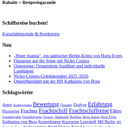
Rabatte + Bestpreisgarantie
Schiffsreise buchen!
Kreuzfahrtportale & Reedereien
Neu
„Hope Joanna“, ein satirischer Berlin-Krimi von Horst Evers
Flussreise auf der Seine mit Nicko Cruises
Ostseereise: Organisierte Ausflüge und individuelle
Landgänge
Nicko-Cruises-Getränkepaket 2025 /2026
Ostseeflussfahrt mit der MS Katharina von Bora
Schlagwörter
Bewertung
Erfahrung
Astor
Dialyse
Ausflugspaket
Chantilly
Frachtschiff
Frachtschiffreise
Frachter
Fähre
Flussreise
Getränkepaket
Getränkepreise
Giverny
Hiddensee
Honfleur
Hope Joanna
Horst Evers
Katharina von Bora
Kopenhagen
Kurzreise
Lesestoff
MS Berlin
MS
nicko cruises
Nord-Ostsee-Kanal