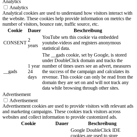
Analytics
Analytics
Analytical cookies are used to understand how visitors interact with
the website. These cookies help provide information on metrics the
number of visitors, bounce rate, traffic source, etc.
Cookie
Dauer
Beschreibung
YouTube sets this cookie via embedded
2
CONSENT
youtube-videos and registers anonymous
years
statistical data.
The __gads cookie, set by Google, is stored
under DoubleClick domain and tracks the
1 year
number of times users see an advert, measures
__gads
24
the success of the campaign and calculates its
days
revenue. This cookie can only be read from the
domain they are set on and will not track any
data while browsing through other sites.
Advertisement
Advertisement
Advertisement cookies are used to provide visitors with relevant ads
and marketing campaigns. These cookies track visitors across
websites and collect information to provide customized ads.
Cookie
Dauer
Beschreibung
Google DoubleClick IDE
cookies are used to store