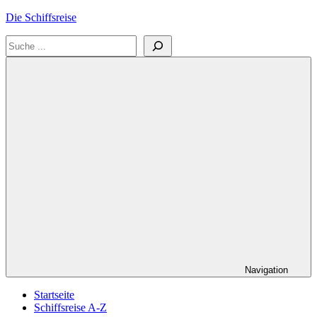
Zum
Die Schiffsreise
Inhalt
Suchen
springen
Literatur-
und
Reisetipps
für
Kreuzfahrten
und
Schiffsreisen
Navigation
Startseite
Schiffsreise A-Z