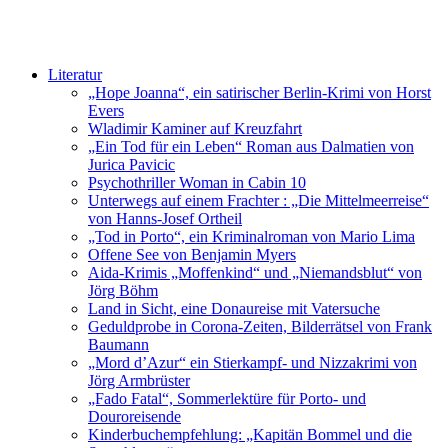
Literatur
„Hope Joanna“, ein satirischer Berlin-Krimi von Horst
Evers
Wladimir Kaminer auf Kreuzfahrt
„Ein Tod für ein Leben“ Roman aus Dalmatien von
Jurica Pavicic
Psychothriller Woman in Cabin 10
Unterwegs auf einem Frachter : „Die Mittelmeerreise“
von Hanns-Josef Ortheil
„Tod in Porto“, ein Kriminalroman von Mario Lima
Offene See von Benjamin Myers
Aida-Krimis „Moffenkind“ und „Niemandsblut“ von
Jörg Böhm
Land in Sicht, eine Donaureise mit Vatersuche
Geduldprobe in Corona-Zeiten, Bilderrätsel von Frank
Baumann
„Mord d’Azur“ ein Stierkampf- und Nizzakrimi von
Jörg Armbrüster
„Fado Fatal“, Sommerlektüre für Porto- und
Douroreisende
Kinderbuchempfehlung: „Kapitän Bommel und die