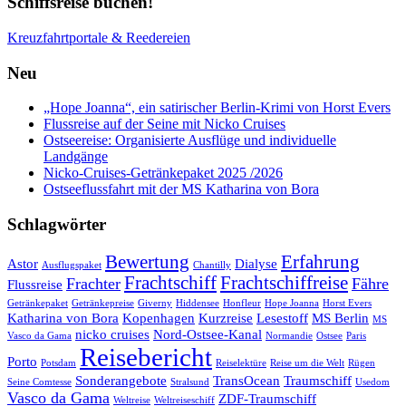
Schiffsreise buchen!
Kreuzfahrtportale & Reedereien
Neu
„Hope Joanna“, ein satirischer Berlin-Krimi von Horst Evers
Flussreise auf der Seine mit Nicko Cruises
Ostseereise: Organisierte Ausflüge und individuelle
Landgänge
Nicko-Cruises-Getränkepaket 2025 /2026
Ostseeflussfahrt mit der MS Katharina von Bora
Schlagwörter
Bewertung
Erfahrung
Astor
Dialyse
Ausflugspaket
Chantilly
Frachtschiff
Frachtschiffreise
Frachter
Fähre
Flussreise
Getränkepaket
Getränkepreise
Giverny
Hiddensee
Honfleur
Hope Joanna
Horst Evers
Katharina von Bora
Kopenhagen
Kurzreise
Lesestoff
MS Berlin
MS
nicko cruises
Nord-Ostsee-Kanal
Vasco da Gama
Normandie
Ostsee
Paris
Reisebericht
Porto
Potsdam
Reiselektüre
Reise um die Welt
Rügen
Sonderangebote
TransOcean
Traumschiff
Seine Comtesse
Stralsund
Usedom
Vasco da Gama
ZDF-Traumschiff
Weltreise
Weltreiseschiff