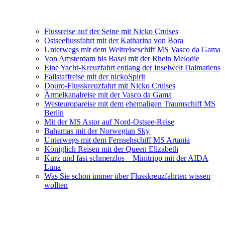
Flussreise auf der Seine mit Nicko Cruises
Ostseeflussfahrt mit der Katharina von Bora
Unterwegs mit dem Weltreiseschiff MS Vasco da Gama
Von Amsterdam bis Basel mit der Rhein Melodie
Eine Yacht-Kreuzfahrt entlang der Inselwelt Dalmatiens
Fallstaffreise mit der nickoSpirit
Douro-Flusskreuzfahrt mit Nicko Cruises
Ärmelkanalreise mit der Vasco da Gama
Westeuropareise mit dem ehemaligen Traumschiff MS
Berlin
Mit der MS Astor auf Nord-Ostsee-Reise
Bahamas mit der Norwegian Sky
Unterwegs mit dem Fernsehschiff MS Artania
Königlich Reisen mit der Queen Elizabeth
Kurz und fast schmerzlos – Minitripp mit der AIDA
Luna
Was Sie schon immer über Flusskreuzfahrten wissen
wollten