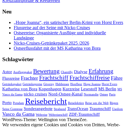
Kreuzfahrtportale & Reedereien
Neu
„Hope Joanna“, ein satirischer Berlin-Krimi von Horst Evers
Flussreise auf der Seine mit Nicko Cruises
Ostseereise: Organisierte Ausflüge und individuelle
Landgänge
Nicko-Cruises-Getränkepaket 2025 /2026
Ostseeflussfahrt mit der MS Katharina von Bora
Schlagwörter
Bewertung
Erfahrung
Astor
Dialyse
Ausflugspaket
Chantilly
Frachtschiff
Frachtschiffreise
Frachter
Fähre
Flussreise
Getränkepaket
Getränkepreise
Giverny
Hiddensee
Honfleur
Hope Joanna
Horst Evers
Katharina von Bora
Kopenhagen
Kurzreise
Lesestoff
MS Berlin
MS
nicko cruises
Nord-Ostsee-Kanal
Vasco da Gama
Normandie
Ostsee
Paris
Reisebericht
Porto
Potsdam
Reiselektüre
Reise um die Welt
Rügen
Sonderangebote
TransOcean
Traumschiff
Seine Comtesse
Stralsund
Usedom
Vasco da Gama
ZDF-Traumschiff
Weltreise
Weltreiseschiff
WordPress-Theme: Wellington von ThemeZee.
Wir verwenden eigene Cookies und Cookies von Dritten, Werbe-