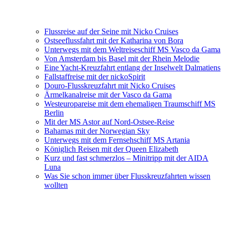
Flussreise auf der Seine mit Nicko Cruises
Ostseeflussfahrt mit der Katharina von Bora
Unterwegs mit dem Weltreiseschiff MS Vasco da Gama
Von Amsterdam bis Basel mit der Rhein Melodie
Eine Yacht-Kreuzfahrt entlang der Inselwelt Dalmatiens
Fallstaffreise mit der nickoSpirit
Douro-Flusskreuzfahrt mit Nicko Cruises
Ärmelkanalreise mit der Vasco da Gama
Westeuropareise mit dem ehemaligen Traumschiff MS
Berlin
Mit der MS Astor auf Nord-Ostsee-Reise
Bahamas mit der Norwegian Sky
Unterwegs mit dem Fernsehschiff MS Artania
Königlich Reisen mit der Queen Elizabeth
Kurz und fast schmerzlos – Minitripp mit der AIDA
Luna
Was Sie schon immer über Flusskreuzfahrten wissen
wollten