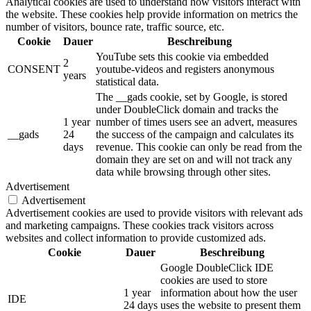
Analytical cookies are used to understand how visitors interact with
the website. These cookies help provide information on metrics the
number of visitors, bounce rate, traffic source, etc.
Cookie
Dauer
Beschreibung
YouTube sets this cookie via embedded
2
CONSENT
youtube-videos and registers anonymous
years
statistical data.
The __gads cookie, set by Google, is stored
under DoubleClick domain and tracks the
1 year
number of times users see an advert, measures
__gads
24
the success of the campaign and calculates its
days
revenue. This cookie can only be read from the
domain they are set on and will not track any
data while browsing through other sites.
Advertisement
Advertisement
Advertisement cookies are used to provide visitors with relevant ads
and marketing campaigns. These cookies track visitors across
websites and collect information to provide customized ads.
Cookie
Dauer
Beschreibung
Google DoubleClick IDE
cookies are used to store
1 year
information about how the user
IDE
24 days
uses the website to present them