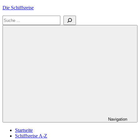
Zum
Die Schiffsreise
Inhalt
Suchen
springen
Literatur-
und
Reisetipps
für
Kreuzfahrten
und
Schiffsreisen
Navigation
Startseite
Schiffsreise A-Z