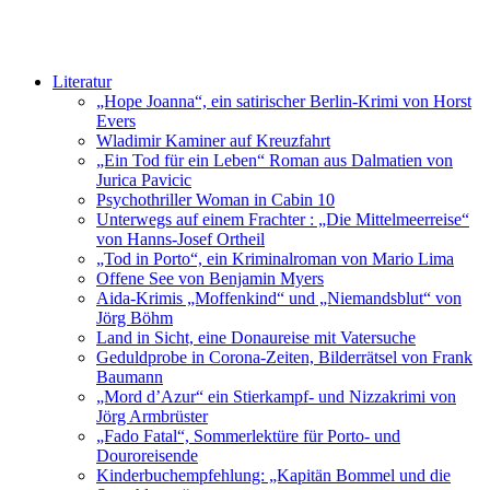
Literatur
„Hope Joanna“, ein satirischer Berlin-Krimi von Horst
Evers
Wladimir Kaminer auf Kreuzfahrt
„Ein Tod für ein Leben“ Roman aus Dalmatien von
Jurica Pavicic
Psychothriller Woman in Cabin 10
Unterwegs auf einem Frachter : „Die Mittelmeerreise“
von Hanns-Josef Ortheil
„Tod in Porto“, ein Kriminalroman von Mario Lima
Offene See von Benjamin Myers
Aida-Krimis „Moffenkind“ und „Niemandsblut“ von
Jörg Böhm
Land in Sicht, eine Donaureise mit Vatersuche
Geduldprobe in Corona-Zeiten, Bilderrätsel von Frank
Baumann
„Mord d’Azur“ ein Stierkampf- und Nizzakrimi von
Jörg Armbrüster
„Fado Fatal“, Sommerlektüre für Porto- und
Douroreisende
Kinderbuchempfehlung: „Kapitän Bommel und die