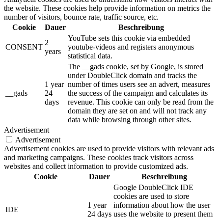
the website. These cookies help provide information on metrics the
number of visitors, bounce rate, traffic source, etc.
Cookie
Dauer
Beschreibung
YouTube sets this cookie via embedded
2
CONSENT
youtube-videos and registers anonymous
years
statistical data.
The __gads cookie, set by Google, is stored
under DoubleClick domain and tracks the
1 year
number of times users see an advert, measures
__gads
24
the success of the campaign and calculates its
days
revenue. This cookie can only be read from the
domain they are set on and will not track any
data while browsing through other sites.
Advertisement
Advertisement
Advertisement cookies are used to provide visitors with relevant ads
and marketing campaigns. These cookies track visitors across
websites and collect information to provide customized ads.
Cookie
Dauer
Beschreibung
Google DoubleClick IDE
cookies are used to store
1 year
information about how the user
IDE
24 days
uses the website to present them