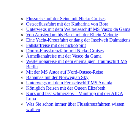
Flussreise auf der Seine mit Nicko Cruises
Ostseeflussfahrt mit der Katharina von Bora
Unterwegs mit dem Weltreiseschiff MS Vasco da Gama
Von Amsterdam bis Basel mit der Rhein Melodie
Eine Yacht-Kreuzfahrt entlang der Inselwelt Dalmatiens
Fallstaffreise mit der nickoSpirit
Douro-Flusskreuzfahrt mit Nicko Cruises
Ärmelkanalreise mit der Vasco da Gama
Westeuropareise mit dem ehemaligen Traumschiff MS
Berlin
Mit der MS Astor auf Nord-Ostsee-Reise
Bahamas mit der Norwegian Sky
Unterwegs mit dem Fernsehschiff MS Artania
Königlich Reisen mit der Queen Elizabeth
Kurz und fast schmerzlos – Minitripp mit der AIDA
Luna
Was Sie schon immer über Flusskreuzfahrten wissen
wollten