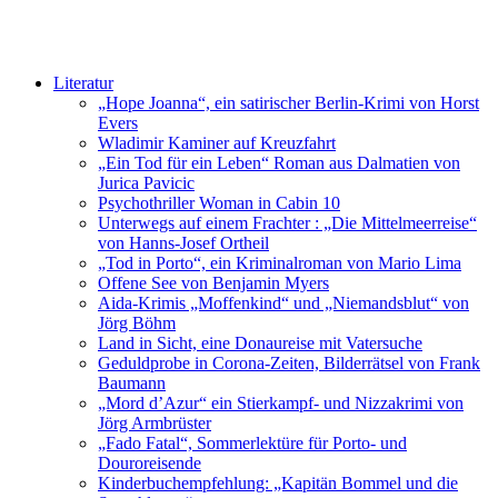
Literatur
„Hope Joanna“, ein satirischer Berlin-Krimi von Horst
Evers
Wladimir Kaminer auf Kreuzfahrt
„Ein Tod für ein Leben“ Roman aus Dalmatien von
Jurica Pavicic
Psychothriller Woman in Cabin 10
Unterwegs auf einem Frachter : „Die Mittelmeerreise“
von Hanns-Josef Ortheil
„Tod in Porto“, ein Kriminalroman von Mario Lima
Offene See von Benjamin Myers
Aida-Krimis „Moffenkind“ und „Niemandsblut“ von
Jörg Böhm
Land in Sicht, eine Donaureise mit Vatersuche
Geduldprobe in Corona-Zeiten, Bilderrätsel von Frank
Baumann
„Mord d’Azur“ ein Stierkampf- und Nizzakrimi von
Jörg Armbrüster
„Fado Fatal“, Sommerlektüre für Porto- und
Douroreisende
Kinderbuchempfehlung: „Kapitän Bommel und die