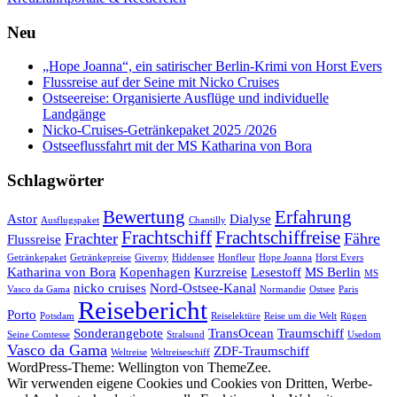
Neu
„Hope Joanna“, ein satirischer Berlin-Krimi von Horst Evers
Flussreise auf der Seine mit Nicko Cruises
Ostseereise: Organisierte Ausflüge und individuelle
Landgänge
Nicko-Cruises-Getränkepaket 2025 /2026
Ostseeflussfahrt mit der MS Katharina von Bora
Schlagwörter
Bewertung
Erfahrung
Astor
Dialyse
Ausflugspaket
Chantilly
Frachtschiff
Frachtschiffreise
Frachter
Fähre
Flussreise
Getränkepaket
Getränkepreise
Giverny
Hiddensee
Honfleur
Hope Joanna
Horst Evers
Katharina von Bora
Kopenhagen
Kurzreise
Lesestoff
MS Berlin
MS
nicko cruises
Nord-Ostsee-Kanal
Vasco da Gama
Normandie
Ostsee
Paris
Reisebericht
Porto
Potsdam
Reiselektüre
Reise um die Welt
Rügen
Sonderangebote
TransOcean
Traumschiff
Seine Comtesse
Stralsund
Usedom
Vasco da Gama
ZDF-Traumschiff
Weltreise
Weltreiseschiff
WordPress-Theme: Wellington von ThemeZee.
Wir verwenden eigene Cookies und Cookies von Dritten, Werbe-