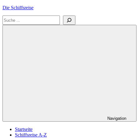
Zum
Die Schiffsreise
Inhalt
Suchen
springen
Literatur-
und
Reisetipps
für
Kreuzfahrten
und
Schiffsreisen
Navigation
Startseite
Schiffsreise A-Z