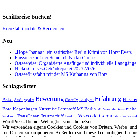
Schiffsreise buchen!
Kreuzfahrtportale & Reedereien
Neu
„Hope Joanna“, ein satirischer Berlin-Krimi von Horst Evers
Flussreise auf der Seine mit Nicko Cruises
Ostseereise: Organisierte Ausflüge und individuelle Landgänge
Nicko-Cruises-Getränkepaket 2025 /2026
Ostseeflussfahrt mit der MS Katharina von Bora
Schlagwörter
Bewertung
Erfahrung
Astor
Dialyse
Flussre
Ausflugspaket
Chantilly
Bora
Kopenhagen
Kurzreise
Lesestoff
MS Berlin
nicko
MS Vasco da Gama
Vasco da Gama
TransOcean
Traumschiff
Stralsund
Usedom
Weltreise
Weltrei
WordPress-Theme: Wellington von ThemeZee.
Wir verwenden eigene Cookies und Cookies von Dritten, Werbe- und 
mit Dritten zu kooperieren. Außerdem sind diese Technologien für