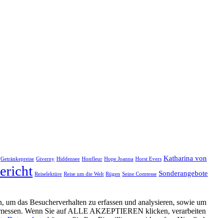
Katharina von
Getränkepreise
Giverny
Hiddensee
Honfleur
Hope Joanna
Horst Evers
ericht
Sonderangebote
Reiselektüre
Reise um die Welt
Rügen
Seine Comtesse
, um das Besucherverhalten zu erfassen und analysieren, sowie um
g zu messen. Wenn Sie auf ALLE AKZEPTIEREN klicken, verarbeiten