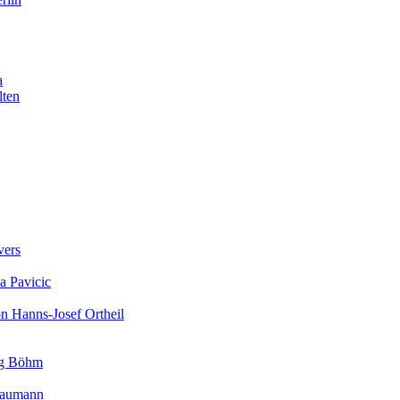
a
lten
vers
a Pavicic
on Hanns-Josef Ortheil
rg Böhm
 Baumann