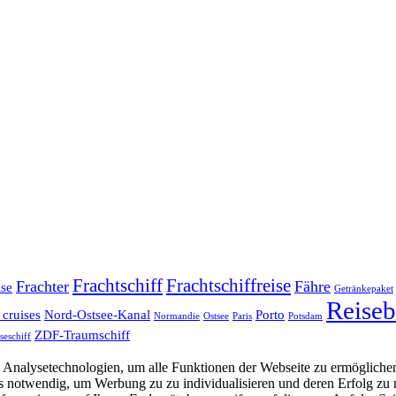
Frachtschiff
Frachtschiffreise
Frachter
Fähre
ise
Getränkepaket
Reiseb
 cruises
Nord-Ostsee-Kanal
Porto
Normandie
Ostsee
Paris
Potsdam
ZDF-Traumschiff
seschiff
Analysetechnologien, um alle Funktionen der Webseite zu ermöglichen
 uns notwendig, um Werbung zu zu individualisieren und deren Erfol