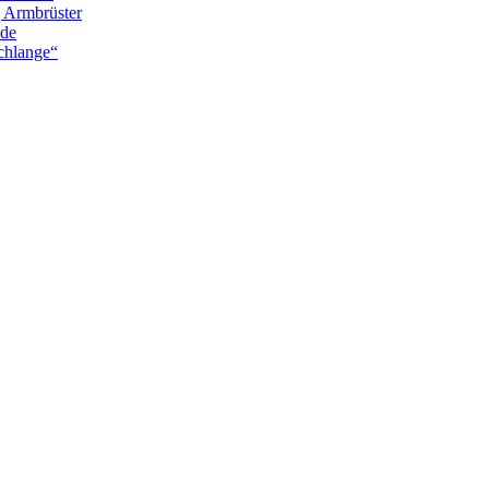
g Armbrüster
nde
chlange“