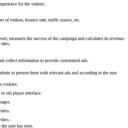
perience for the visitors.
of visitors, bounce rate, traffic source, etc.
ert, measures the success of the campaign and calculates its revenue.
sites.
nd collect information to provide customized ads.
site to present them with relevant ads and according to the user
ts cookies.
r old player interface.
pages.
video.
video.
 the user has seen.