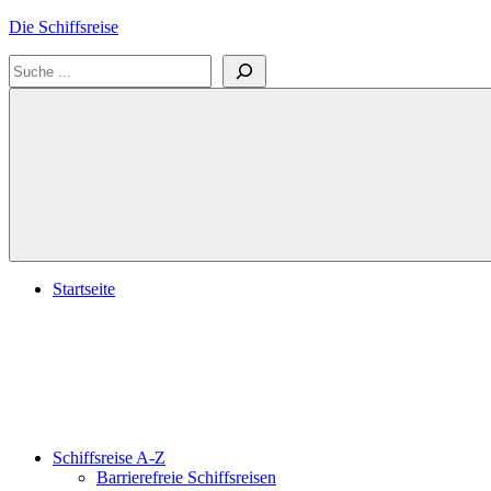
Zum
Die Schiffsreise
Inhalt
Suchen
springen
Literatur-
und
Reisetipps
für
Kreuzfahrten
und
Schiffsreisen
Startseite
Schiffsreise A-Z
Barrierefreie Schiffsreisen