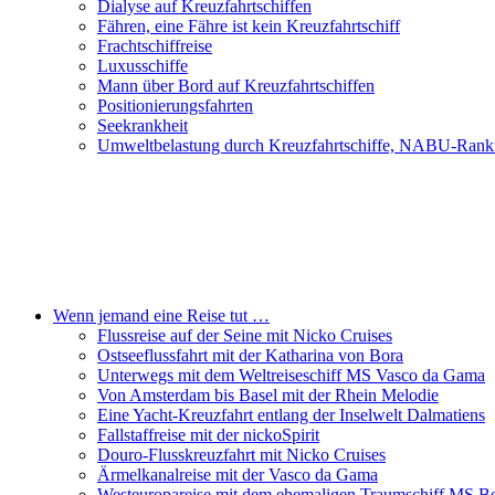
Dialyse auf Kreuzfahrtschiffen
Fähren, eine Fähre ist kein Kreuzfahrtschiff
Frachtschiffreise
Luxusschiffe
Mann über Bord auf Kreuzfahrtschiffen
Positionierungsfahrten
Seekrankheit
Umweltbelastung durch Kreuzfahrtschiffe, NABU-Rank
Wenn jemand eine Reise tut …
Flussreise auf der Seine mit Nicko Cruises
Ostseeflussfahrt mit der Katharina von Bora
Unterwegs mit dem Weltreiseschiff MS Vasco da Gama
Von Amsterdam bis Basel mit der Rhein Melodie
Eine Yacht-Kreuzfahrt entlang der Inselwelt Dalmatiens
Fallstaffreise mit der nickoSpirit
Douro-Flusskreuzfahrt mit Nicko Cruises
Ärmelkanalreise mit der Vasco da Gama
Westeuropareise mit dem ehemaligen Traumschiff MS Be