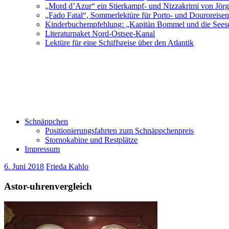
„Mord d’Azur“ ein Stierkampf- und Nizzakrimi von Jör
„Fado Fatal“, Sommerlektüre für Porto- und Douroreise
Kinderbuchempfehlung: „Kapitän Bommel und die Sees
Literaturpaket Nord-Ostsee-Kanal
Lektüre für eine Schiffsreise über den Atlantik
Schnäppchen
Positionierungsfahrten zum Schnäppchenpreis
Stornokabine und Restplätze
Impressum
6. Juni 2018
Frieda Kahlo
Astor-uhrenvergleich