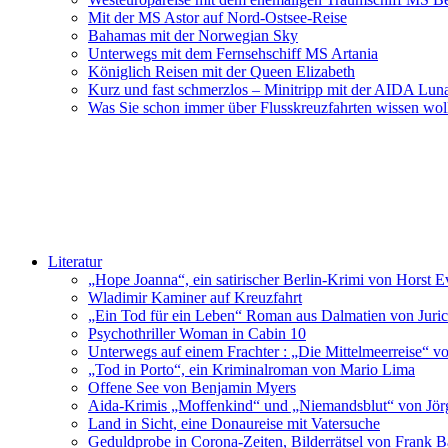
Mit der MS Astor auf Nord-Ostsee-Reise
Bahamas mit der Norwegian Sky
Unterwegs mit dem Fernsehschiff MS Artania
Königlich Reisen mit der Queen Elizabeth
Kurz und fast schmerzlos – Minitripp mit der AIDA Lun
Was Sie schon immer über Flusskreuzfahrten wissen wol
Literatur
„Hope Joanna“, ein satirischer Berlin-Krimi von Horst E
Wladimir Kaminer auf Kreuzfahrt
„Ein Tod für ein Leben“ Roman aus Dalmatien von Juric
Psychothriller Woman in Cabin 10
Unterwegs auf einem Frachter : „Die Mittelmeerreise“ v
„Tod in Porto“, ein Kriminalroman von Mario Lima
Offene See von Benjamin Myers
Aida-Krimis „Moffenkind“ und „Niemandsblut“ von Jö
Land in Sicht, eine Donaureise mit Vatersuche
Geduldprobe in Corona-Zeiten, Bilderrätsel von Frank