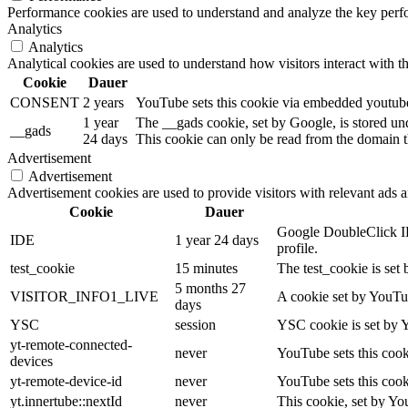
Performance cookies are used to understand and analyze the key perfor
Analytics
Analytics
Analytical cookies are used to understand how visitors interact with th
Cookie
Dauer
CONSENT
2 years
YouTube sets this cookie via embedded youtube-
1 year
The __gads cookie, set by Google, is stored un
__gads
24 days
This cookie can only be read from the domain th
Advertisement
Advertisement
Advertisement cookies are used to provide visitors with relevant ads 
Cookie
Dauer
Google DoubleClick IDE
IDE
1 year 24 days
profile.
test_cookie
15 minutes
The test_cookie is set 
5 months 27
VISITOR_INFO1_LIVE
A cookie set by YouTub
days
YSC
session
YSC cookie is set by 
yt-remote-connected-
never
YouTube sets this cook
devices
yt-remote-device-id
never
YouTube sets this cook
yt.innertube::nextId
never
This cookie, set by Yo