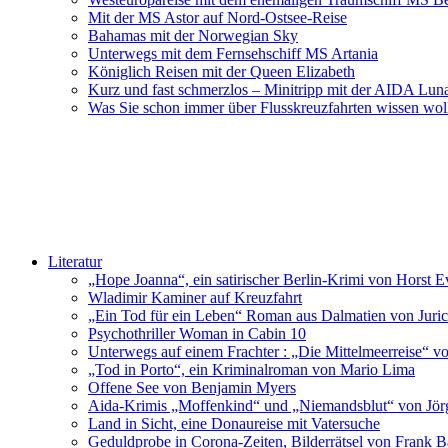
Mit der MS Astor auf Nord-Ostsee-Reise
Bahamas mit der Norwegian Sky
Unterwegs mit dem Fernsehschiff MS Artania
Königlich Reisen mit der Queen Elizabeth
Kurz und fast schmerzlos – Minitripp mit der AIDA Lun
Was Sie schon immer über Flusskreuzfahrten wissen wol
Literatur
„Hope Joanna“, ein satirischer Berlin-Krimi von Horst E
Wladimir Kaminer auf Kreuzfahrt
„Ein Tod für ein Leben“ Roman aus Dalmatien von Juric
Psychothriller Woman in Cabin 10
Unterwegs auf einem Frachter : „Die Mittelmeerreise“ v
„Tod in Porto“, ein Kriminalroman von Mario Lima
Offene See von Benjamin Myers
Aida-Krimis „Moffenkind“ und „Niemandsblut“ von Jö
Land in Sicht, eine Donaureise mit Vatersuche
Geduldprobe in Corona-Zeiten, Bilderrätsel von Frank