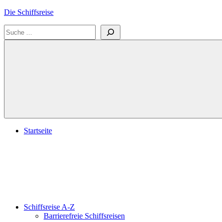
Zum
Die Schiffsreise
Inhalt
Suchen
springen
Literatur-
und
Reisetipps
für
Kreuzfahrten
und
Schiffsreisen
Startseite
Schiffsreise A-Z
Barrierefreie Schiffsreisen