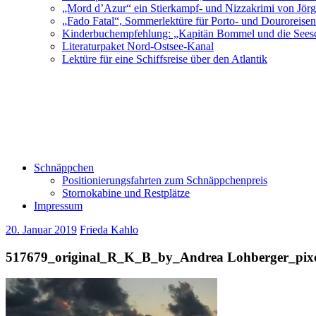
„Mord d’Azur“ ein Stierkampf- und Nizzakrimi von Jör
„Fado Fatal“, Sommerlektüre für Porto- und Douroreise
Kinderbuchempfehlung: „Kapitän Bommel und die Sees
Literaturpaket Nord-Ostsee-Kanal
Lektüre für eine Schiffsreise über den Atlantik
Schnäppchen
Positionierungsfahrten zum Schnäppchenpreis
Stornokabine und Restplätze
Impressum
20. Januar 2019
Frieda Kahlo
517679_original_R_K_B_by_Andrea Lohberger_pixe