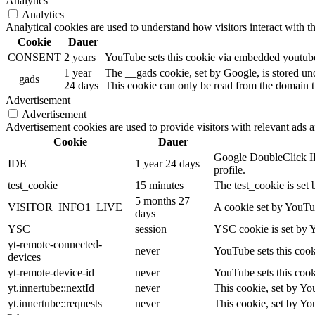
Analytics
Analytics
Analytical cookies are used to understand how visitors interact with th
Cookie
Dauer
CONSENT
2 years
YouTube sets this cookie via embedded youtube-
1 year
The __gads cookie, set by Google, is stored un
__gads
24 days
This cookie can only be read from the domain th
Advertisement
Advertisement
Advertisement cookies are used to provide visitors with relevant ads 
Cookie
Dauer
Google DoubleClick IDE
IDE
1 year 24 days
profile.
test_cookie
15 minutes
The test_cookie is set 
5 months 27
VISITOR_INFO1_LIVE
A cookie set by YouTub
days
YSC
session
YSC cookie is set by 
yt-remote-connected-
never
YouTube sets this cook
devices
yt-remote-device-id
never
YouTube sets this cook
yt.innertube::nextId
never
This cookie, set by Yo
yt.innertube::requests
never
This cookie, set by Yo