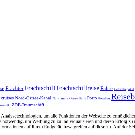
Frachtschiff
Frachtschiffreise
Frachter
Fähre
ise
Getränkepaket
Reiseb
 cruises
Nord-Ostsee-Kanal
Porto
Normandie
Ostsee
Paris
Potsdam
ZDF-Traumschiff
seschiff
Analysetechnologien, um alle Funktionen der Webseite zu ermöglichen
 uns notwendig, um Werbung zu zu individualisieren und deren Erfol
formationen auf Ihrem Endgerät, bzw. greifen auf diese zu. Auf der Se