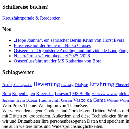
Schiffsreise buchen!
Kreuzfahrtportale & Reedereien
Neu
„Hope Joanna“, ein satirischer Berlin-Krimi von Horst Evers
Flussreise auf der Seine mit Nicko Cruises
Ostseereise: Organisierte Ausflüge und individuelle Landgänge
Nicko-Cruises-Getränkepaket 2025 /2026
Ostseeflussfahrt mit der MS Katharina von Bora
Schlagwörter
Bewertung
Erfahrung
Astor
Dialyse
Flussre
Ausflugspaket
Chantilly
Bora
Kopenhagen
Kurzreise
Lesestoff
MS Berlin
nicko
MS Vasco da Gama
Vasco da Gama
TransOcean
Traumschiff
Stralsund
Usedom
Weltreise
Weltrei
WordPress-Theme: Wellington von ThemeZee.
Wir verwenden eigene Cookies und Cookies von Dritten, Werbe- und 
mit Dritten zu kooperieren. Außerdem sind diese Technologien für
wir und Drittanbieter Ihre personenbezogenen Daten und speichern In
Sie auch weitere Infos und Widerspruchsmöglichkeiten.