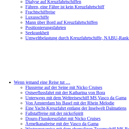
Dialyse auf Kreuzfahrtschiffen
Fähren, eine Fähre ist kein Kreuzfahrtschiff
Frachtschiffreise
Luxusschiffe
Mann über Bord auf Kreuzfahrtschiffen
Positionierungsfahrten
Seekrankheit
Umweltbelastung durch Kreuzfahrtschiffe, NABU-Rank
Wenn jemand eine Reise tut …
Flussreise auf der Seine mit Nicko Cruises
Ostseeflussfahrt mit der Katharina von Bora
Unterwegs mit dem Weltreiseschiff MS Vasco da Gama
Von Amsterdam bis Basel mit der Rhein Melodie
Eine Yacht-Kreuzfahrt entlang der Inselwelt Dalmatiens
Fallstaffreise mit der nickoSpirit
Douro-Flusskreuzfahrt mit Nicko Cruises
Ärmelkanalreise mit der Vasco da Gama
Westeuropareise mit dem ehemaligen Traumschiff MS Be