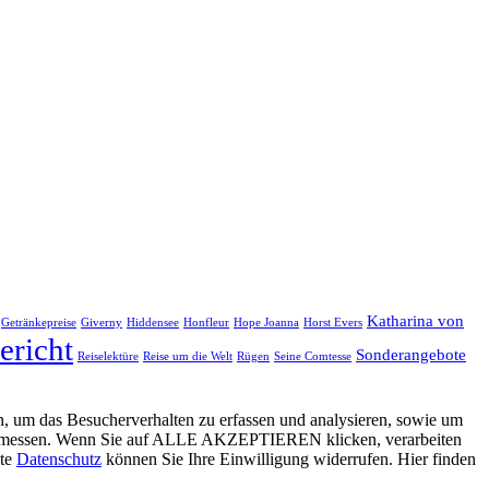
Katharina von
Getränkepreise
Giverny
Hiddensee
Honfleur
Hope Joanna
Horst Evers
ericht
Sonderangebote
Reiselektüre
Reise um die Welt
Rügen
Seine Comtesse
, um das Besucherverhalten zu erfassen und analysieren, sowie um
g zu messen. Wenn Sie auf ALLE AKZEPTIEREN klicken, verarbeiten
ite
Datenschutz
können Sie Ihre Einwilligung widerrufen. Hier finden