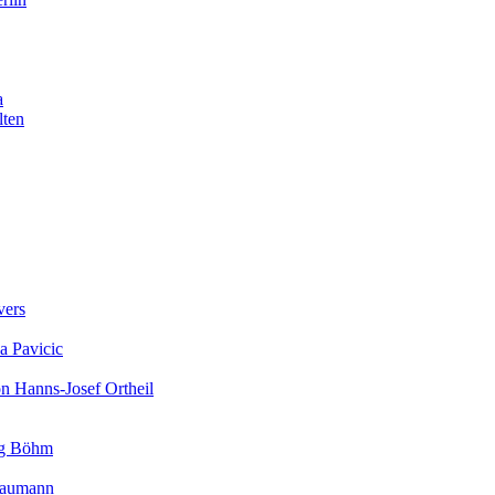
a
lten
vers
a Pavicic
on Hanns-Josef Ortheil
rg Böhm
 Baumann