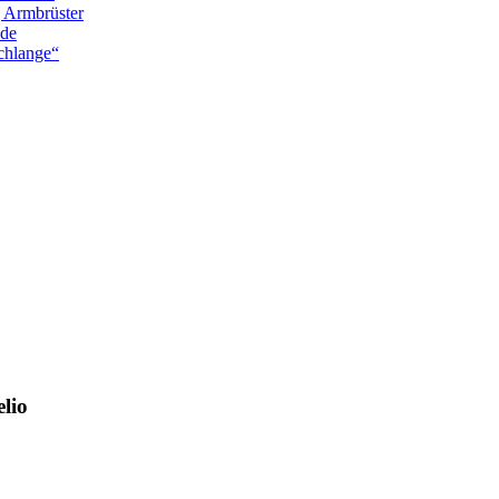
g Armbrüster
nde
chlange“
lio