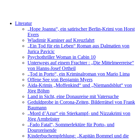
Literatur
„Hope Joanna“, ein satirischer Berlin-Krimi von Horst
Evers
Wladimir Kaminer auf Kreuzfahrt
„Ein Tod für ein Leben“ Roman aus Dalmatien von
Jurica Pavicic
Psychothriller Woman in Cabin 10
Unterwegs auf einem Frachter : „Die Mittelmeerreise“
von Hanns-Josef Ortheil
„Tod in Porto“, ein Kriminalroman von Mario Lima
Offene See von Benjamin Myers
Aida-Krimis „Moffenkind“ und „Niemandsblut“ von
Jörg Böhm
Land in Sicht, eine Donaureise mit Vatersuche
Geduldprobe in Corona-Zeiten, Bilderrätsel von Frank
Baumann
„Mord d’Azur“ ein Stierkampf- und Nizzakrimi von
Jörg Armbrüster
„Fado Fatal“, Sommerlektüre für Porto- und
Douroreisende
Kinderbuchempfehlung: „Kapitän Bommel und die