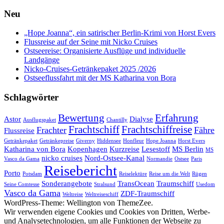
Neu
„Hope Joanna“, ein satirischer Berlin-Krimi von Horst Evers
Flussreise auf der Seine mit Nicko Cruises
Ostseereise: Organisierte Ausflüge und individuelle
Landgänge
Nicko-Cruises-Getränkepaket 2025 /2026
Ostseeflussfahrt mit der MS Katharina von Bora
Schlagwörter
Bewertung
Erfahrung
Astor
Dialyse
Ausflugspaket
Chantilly
Frachtschiff
Frachtschiffreise
Frachter
Fähre
Flussreise
Getränkepaket
Getränkepreise
Giverny
Hiddensee
Honfleur
Hope Joanna
Horst Evers
Katharina von Bora
Kopenhagen
Kurzreise
Lesestoff
MS Berlin
MS
nicko cruises
Nord-Ostsee-Kanal
Vasco da Gama
Normandie
Ostsee
Paris
Reisebericht
Porto
Potsdam
Reiselektüre
Reise um die Welt
Rügen
Sonderangebote
TransOcean
Traumschiff
Seine Comtesse
Stralsund
Usedom
Vasco da Gama
ZDF-Traumschiff
Weltreise
Weltreiseschiff
WordPress-Theme: Wellington von ThemeZee.
Wir verwenden eigene Cookies und Cookies von Dritten, Werbe-
und Analysetechnologien, um alle Funktionen der Webseite zu