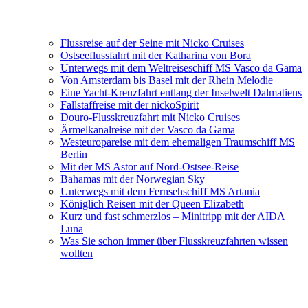
Flussreise auf der Seine mit Nicko Cruises
Ostseeflussfahrt mit der Katharina von Bora
Unterwegs mit dem Weltreiseschiff MS Vasco da Gama
Von Amsterdam bis Basel mit der Rhein Melodie
Eine Yacht-Kreuzfahrt entlang der Inselwelt Dalmatiens
Fallstaffreise mit der nickoSpirit
Douro-Flusskreuzfahrt mit Nicko Cruises
Ärmelkanalreise mit der Vasco da Gama
Westeuropareise mit dem ehemaligen Traumschiff MS
Berlin
Mit der MS Astor auf Nord-Ostsee-Reise
Bahamas mit der Norwegian Sky
Unterwegs mit dem Fernsehschiff MS Artania
Königlich Reisen mit der Queen Elizabeth
Kurz und fast schmerzlos – Minitripp mit der AIDA
Luna
Was Sie schon immer über Flusskreuzfahrten wissen
wollten