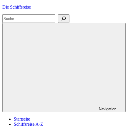
Zum
Die Schiffsreise
Inhalt
Suchen
springen
Literatur-
und
Reisetipps
für
Kreuzfahrten
und
Schiffsreisen
Navigation
Startseite
Schiffsreise A-Z