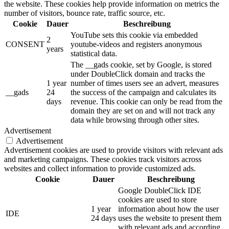
the website. These cookies help provide information on metrics the
number of visitors, bounce rate, traffic source, etc.
Cookie
Dauer
Beschreibung
YouTube sets this cookie via embedded
2
CONSENT
youtube-videos and registers anonymous
years
statistical data.
The __gads cookie, set by Google, is stored
under DoubleClick domain and tracks the
1 year
number of times users see an advert, measures
__gads
24
the success of the campaign and calculates its
days
revenue. This cookie can only be read from the
domain they are set on and will not track any
data while browsing through other sites.
Advertisement
Advertisement
Advertisement cookies are used to provide visitors with relevant ads
and marketing campaigns. These cookies track visitors across
websites and collect information to provide customized ads.
Cookie
Dauer
Beschreibung
Google DoubleClick IDE
cookies are used to store
1 year
information about how the user
IDE
24 days
uses the website to present them
with relevant ads and according