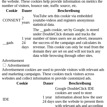
the website. These cookies help provide information on metrics the
number of visitors, bounce rate, traffic source, etc.
Cookie
Dauer
Beschreibung
YouTube sets this cookie via embedded
2
CONSENT
youtube-videos and registers anonymous
years
statistical data.
The __gads cookie, set by Google, is stored
under DoubleClick domain and tracks the
1 year
number of times users see an advert, measures
__gads
24
the success of the campaign and calculates its
days
revenue. This cookie can only be read from the
domain they are set on and will not track any
data while browsing through other sites.
Advertisement
Advertisement
Advertisement cookies are used to provide visitors with relevant ads
and marketing campaigns. These cookies track visitors across
websites and collect information to provide customized ads.
Cookie
Dauer
Beschreibung
Google DoubleClick IDE
cookies are used to store
1 year
information about how the user
IDE
24 days
uses the website to present them
with relevant ads and according