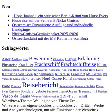
Neu
„Hope Joanna“, ein satirischer Berlin-Krimi von Horst Evers
Flussreise auf der Seine mit Nicko Cruises
Ostseereise: Organisierte Ausflüge und individuelle
Landgänge
Nicko-Cruises-Getränkepaket 2025 /2026
Ostseeflussfahrt mit der MS Katharina von Bora
Schlagwörter
Bewertung
Erfahrung
Astor
Dialyse
Ausflugspaket
Chantilly
Frachtschiff
Frachtschiffreise
Frachter
Fähre
Flussreise
Getränkepaket
Getränkepreise
Giverny
Hiddensee
Honfleur
Hope Joanna
Horst Evers
Katharina von Bora
Kopenhagen
Kurzreise
Lesestoff
MS Berlin
MS
nicko cruises
Nord-Ostsee-Kanal
Vasco da Gama
Normandie
Ostsee
Paris
Reisebericht
Porto
Potsdam
Reiselektüre
Reise um die Welt
Rügen
Sonderangebote
TransOcean
Traumschiff
Seine Comtesse
Stralsund
Usedom
Vasco da Gama
ZDF-Traumschiff
Weltreise
Weltreiseschiff
WordPress-Theme: Wellington von ThemeZee.
Wir verwenden eigene Cookies und Cookies von Dritten, Werbe-
und Analysetechnologien, um alle Funktionen der Webseite zu