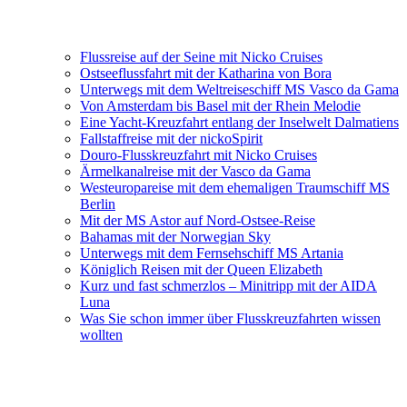
Flussreise auf der Seine mit Nicko Cruises
Ostseeflussfahrt mit der Katharina von Bora
Unterwegs mit dem Weltreiseschiff MS Vasco da Gama
Von Amsterdam bis Basel mit der Rhein Melodie
Eine Yacht-Kreuzfahrt entlang der Inselwelt Dalmatiens
Fallstaffreise mit der nickoSpirit
Douro-Flusskreuzfahrt mit Nicko Cruises
Ärmelkanalreise mit der Vasco da Gama
Westeuropareise mit dem ehemaligen Traumschiff MS
Berlin
Mit der MS Astor auf Nord-Ostsee-Reise
Bahamas mit der Norwegian Sky
Unterwegs mit dem Fernsehschiff MS Artania
Königlich Reisen mit der Queen Elizabeth
Kurz und fast schmerzlos – Minitripp mit der AIDA
Luna
Was Sie schon immer über Flusskreuzfahrten wissen
wollten