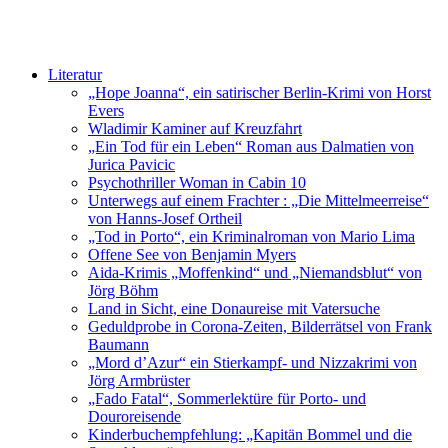
Literatur
„Hope Joanna“, ein satirischer Berlin-Krimi von Horst
Evers
Wladimir Kaminer auf Kreuzfahrt
„Ein Tod für ein Leben“ Roman aus Dalmatien von
Jurica Pavicic
Psychothriller Woman in Cabin 10
Unterwegs auf einem Frachter : „Die Mittelmeerreise“
von Hanns-Josef Ortheil
„Tod in Porto“, ein Kriminalroman von Mario Lima
Offene See von Benjamin Myers
Aida-Krimis „Moffenkind“ und „Niemandsblut“ von
Jörg Böhm
Land in Sicht, eine Donaureise mit Vatersuche
Geduldprobe in Corona-Zeiten, Bilderrätsel von Frank
Baumann
„Mord d’Azur“ ein Stierkampf- und Nizzakrimi von
Jörg Armbrüster
„Fado Fatal“, Sommerlektüre für Porto- und
Douroreisende
Kinderbuchempfehlung: „Kapitän Bommel und die