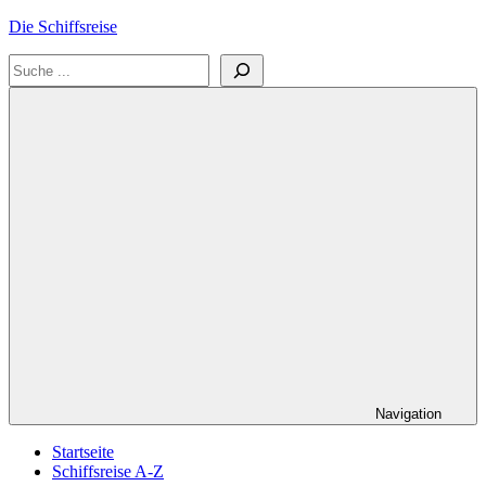
Zum
Die Schiffsreise
Inhalt
Suchen
springen
Literatur-
und
Reisetipps
für
Kreuzfahrten
und
Schiffsreisen
Navigation
Startseite
Schiffsreise A-Z