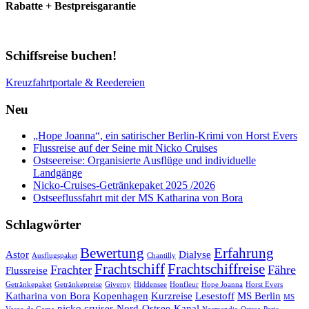
Rabatte + Bestpreisgarantie
Schiffsreise buchen!
Kreuzfahrtportale & Reedereien
Neu
„Hope Joanna“, ein satirischer Berlin-Krimi von Horst Evers
Flussreise auf der Seine mit Nicko Cruises
Ostseereise: Organisierte Ausflüge und individuelle
Landgänge
Nicko-Cruises-Getränkepaket 2025 /2026
Ostseeflussfahrt mit der MS Katharina von Bora
Schlagwörter
Bewertung
Erfahrung
Astor
Dialyse
Ausflugspaket
Chantilly
Frachtschiff
Frachtschiffreise
Frachter
Fähre
Flussreise
Getränkepaket
Getränkepreise
Giverny
Hiddensee
Honfleur
Hope Joanna
Horst Evers
Katharina von Bora
Kopenhagen
Kurzreise
Lesestoff
MS Berlin
MS
nicko cruises
Nord-Ostsee-Kanal