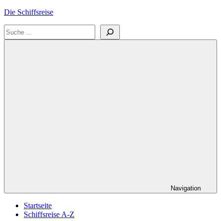
Zum
Die Schiffsreise
Inhalt
Suchen
springen
Literatur-
und
Reisetipps
für
Kreuzfahrten
und
Schiffsreisen
Navigation
Startseite
Schiffsreise A-Z