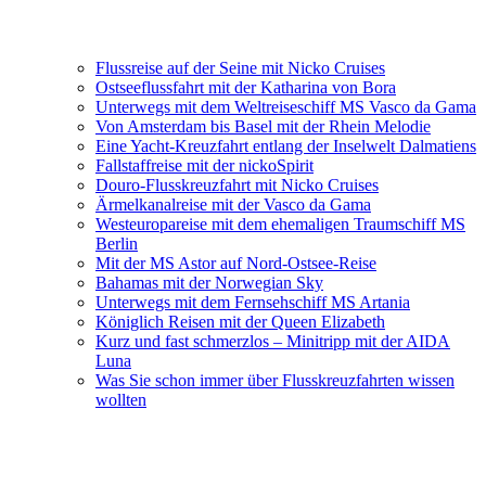
Flussreise auf der Seine mit Nicko Cruises
Ostseeflussfahrt mit der Katharina von Bora
Unterwegs mit dem Weltreiseschiff MS Vasco da Gama
Von Amsterdam bis Basel mit der Rhein Melodie
Eine Yacht-Kreuzfahrt entlang der Inselwelt Dalmatiens
Fallstaffreise mit der nickoSpirit
Douro-Flusskreuzfahrt mit Nicko Cruises
Ärmelkanalreise mit der Vasco da Gama
Westeuropareise mit dem ehemaligen Traumschiff MS
Berlin
Mit der MS Astor auf Nord-Ostsee-Reise
Bahamas mit der Norwegian Sky
Unterwegs mit dem Fernsehschiff MS Artania
Königlich Reisen mit der Queen Elizabeth
Kurz und fast schmerzlos – Minitripp mit der AIDA
Luna
Was Sie schon immer über Flusskreuzfahrten wissen
wollten