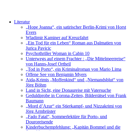
Literatur
„Hope Joanna“, ein satirischer Berlin-Krimi von Horst
Evers
Wladimir Kaminer auf Kreuzfahrt
„Ein Tod für ein Leben“ Roman aus Dalmatien von
Jurica Pavicic
Psychothriller Woman in Cabin 10
Unterwegs auf einem Frachter : „Die Mittelmeerreise“
von Hanns-Josef Ortheil
„Tod in Porto“, ein Kriminalroman von Mario Lima
Offene See von Benjamin Myers
Aida-Krimis „Moffenkind“ und „Niemandsblut“ von
Jörg Böhm
Land in Sicht, eine Donaureise mit Vatersuche
Geduldprobe in Corona-Zeiten, Bilderrätsel von Frank
Baumann
„Mord d’Azur“ ein Stierkampf- und Nizzakrimi von
Jörg Armbrüster
„Fado Fatal“, Sommerlektüre für Porto- und
Douroreisende
Kinderbuchempfehlung: „Kapitän Bommel und die