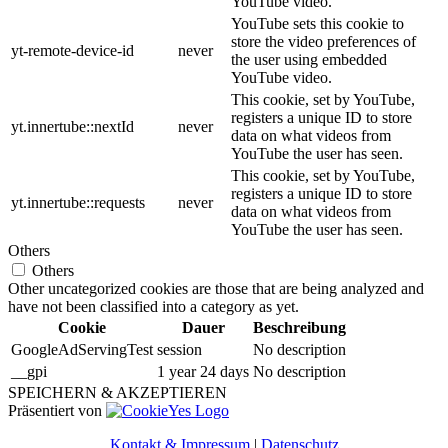
YouTube video.
YouTube sets this cookie to
store the video preferences of
yt-remote-device-id
never
the user using embedded
YouTube video.
This cookie, set by YouTube,
registers a unique ID to store
yt.innertube::nextId
never
data on what videos from
YouTube the user has seen.
This cookie, set by YouTube,
registers a unique ID to store
yt.innertube::requests
never
data on what videos from
YouTube the user has seen.
Others
Others
Other uncategorized cookies are those that are being analyzed and
have not been classified into a category as yet.
Cookie
Dauer
Beschreibung
GoogleAdServingTest
session
No description
__gpi
1 year 24 days
No description
SPEICHERN & AKZEPTIEREN
Präsentiert von
Kontakt & Impressum
|
Datenschutz