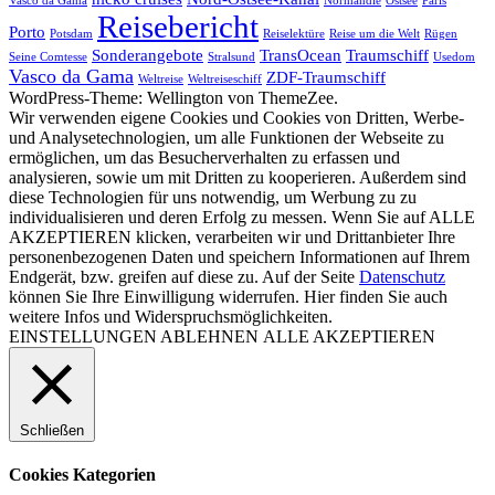
Vasco da Gama
Normandie
Ostsee
Paris
Reisebericht
Porto
Potsdam
Reiselektüre
Reise um die Welt
Rügen
Sonderangebote
TransOcean
Traumschiff
Seine Comtesse
Stralsund
Usedom
Vasco da Gama
ZDF-Traumschiff
Weltreise
Weltreiseschiff
WordPress-Theme: Wellington von ThemeZee.
Wir verwenden eigene Cookies und Cookies von Dritten, Werbe-
und Analysetechnologien, um alle Funktionen der Webseite zu
ermöglichen, um das Besucherverhalten zu erfassen und
analysieren, sowie um mit Dritten zu kooperieren. Außerdem sind
diese Technologien für uns notwendig, um Werbung zu zu
individualisieren und deren Erfolg zu messen. Wenn Sie auf ALLE
AKZEPTIEREN klicken, verarbeiten wir und Drittanbieter Ihre
personenbezogenen Daten und speichern Informationen auf Ihrem
Endgerät, bzw. greifen auf diese zu. Auf der Seite
Datenschutz
können Sie Ihre Einwilligung widerrufen. Hier finden Sie auch
weitere Infos und Widerspruchsmöglichkeiten.
EINSTELLUNGEN
ABLEHNEN
ALLE AKZEPTIEREN
Schließen
Cookies Kategorien