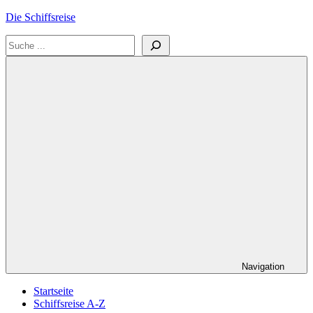
Zum
Die Schiffsreise
Inhalt
Suchen
springen
Literatur-
und
Reisetipps
für
Kreuzfahrten
und
Schiffsreisen
Navigation
Startseite
Schiffsreise A-Z