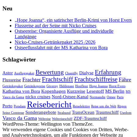
Neu
„Hope Joanna“, ein satirischer Berlin-Krimi von Horst Evers
Flussreise auf der Seine mit Nicko Cruises
Ostseereise: Organisierte Ausflüge und individuelle
Landgänge
Nicko-Cruises-Getränkepaket 2025 /2026
Ostseeflussfahrt mit der MS Katharina von Bora
Schlagwörter
Bewertung
Erfahrung
Astor
Dialyse
Ausflugspaket
Chantilly
Frachtschiff
Frachtschiffreise
Frachter
Fähre
Flussreise
Getränkepaket
Getränkepreise
Giverny
Hiddensee
Honfleur
Hope Joanna
Horst Evers
Katharina von Bora
Kopenhagen
Kurzreise
Lesestoff
MS Berlin
MS
nicko cruises
Nord-Ostsee-Kanal
Vasco da Gama
Normandie
Ostsee
Paris
Reisebericht
Porto
Potsdam
Reiselektüre
Reise um die Welt
Rügen
Sonderangebote
TransOcean
Traumschiff
Seine Comtesse
Stralsund
Usedom
Vasco da Gama
ZDF-Traumschiff
Weltreise
Weltreiseschiff
WordPress-Theme: Wellington von ThemeZee.
Wir verwenden eigene Cookies und Cookies von Dritten, Werbe-
und Analysetechnologien, um alle Funktionen der Webseite zu