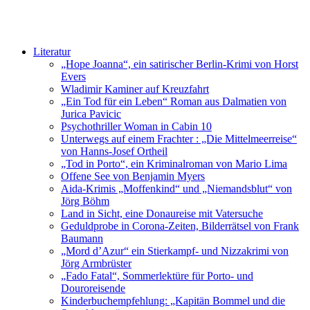
Literatur
„Hope Joanna“, ein satirischer Berlin-Krimi von Horst
Evers
Wladimir Kaminer auf Kreuzfahrt
„Ein Tod für ein Leben“ Roman aus Dalmatien von
Jurica Pavicic
Psychothriller Woman in Cabin 10
Unterwegs auf einem Frachter : „Die Mittelmeerreise“
von Hanns-Josef Ortheil
„Tod in Porto“, ein Kriminalroman von Mario Lima
Offene See von Benjamin Myers
Aida-Krimis „Moffenkind“ und „Niemandsblut“ von
Jörg Böhm
Land in Sicht, eine Donaureise mit Vatersuche
Geduldprobe in Corona-Zeiten, Bilderrätsel von Frank
Baumann
„Mord d’Azur“ ein Stierkampf- und Nizzakrimi von
Jörg Armbrüster
„Fado Fatal“, Sommerlektüre für Porto- und
Douroreisende
Kinderbuchempfehlung: „Kapitän Bommel und die