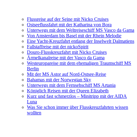
Flussreise auf der Seine mit Nicko Cruises
Ostseeflussfahrt mit der Katharina von Bora
Unterwegs mit dem Weltreiseschiff MS Vasco da Gama
Von Amsterdam bis Basel mit der Rhein Melodie
Eine Yacht-Kreuzfahrt entlang der Inselwelt Dalmatiens
Fallstaffreise mit der nickoSpirit
Douro-Flusskreuzfahrt mit Nicko Cruises
Ärmelkanalreise mit der Vasco da Gama
Westeuropareise mit dem ehemaligen Traumschiff MS
Berlin
Mit der MS Astor auf Nord-Ostsee-Reise
Bahamas mit der Norwegian Sky
Unterwegs mit dem Fernsehschiff MS Artania
Königlich Reisen mit der Queen Elizabeth
Kurz und fast schmerzlos – Minitripp mit der AIDA
Luna
Was Sie schon immer über Flusskreuzfahrten wissen
wollten