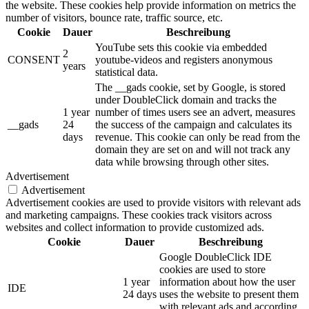
the website. These cookies help provide information on metrics the
number of visitors, bounce rate, traffic source, etc.
Cookie
Dauer
Beschreibung
YouTube sets this cookie via embedded
2
CONSENT
youtube-videos and registers anonymous
years
statistical data.
The __gads cookie, set by Google, is stored
under DoubleClick domain and tracks the
1 year
number of times users see an advert, measures
__gads
24
the success of the campaign and calculates its
days
revenue. This cookie can only be read from the
domain they are set on and will not track any
data while browsing through other sites.
Advertisement
Advertisement
Advertisement cookies are used to provide visitors with relevant ads
and marketing campaigns. These cookies track visitors across
websites and collect information to provide customized ads.
Cookie
Dauer
Beschreibung
Google DoubleClick IDE
cookies are used to store
1 year
information about how the user
IDE
24 days
uses the website to present them
with relevant ads and according