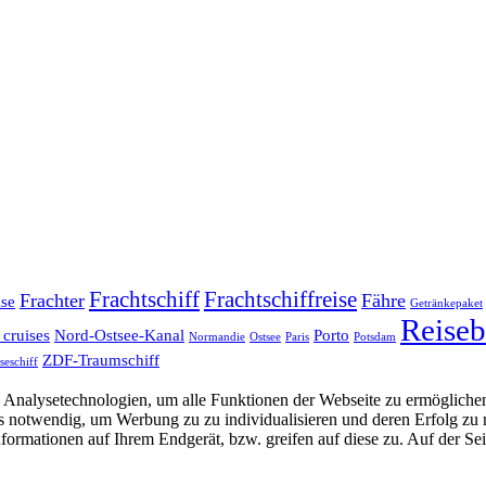
Frachtschiff
Frachtschiffreise
Frachter
Fähre
ise
Getränkepaket
Reiseb
 cruises
Nord-Ostsee-Kanal
Porto
Normandie
Ostsee
Paris
Potsdam
ZDF-Traumschiff
seschiff
Analysetechnologien, um alle Funktionen der Webseite zu ermöglichen
 uns notwendig, um Werbung zu zu individualisieren und deren Erfol
formationen auf Ihrem Endgerät, bzw. greifen auf diese zu. Auf der Se