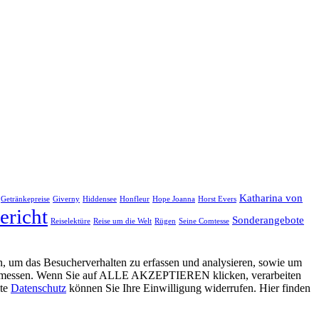
Katharina von
Getränkepreise
Giverny
Hiddensee
Honfleur
Hope Joanna
Horst Evers
ericht
Sonderangebote
Reiselektüre
Reise um die Welt
Rügen
Seine Comtesse
, um das Besucherverhalten zu erfassen und analysieren, sowie um
g zu messen. Wenn Sie auf ALLE AKZEPTIEREN klicken, verarbeiten
ite
Datenschutz
können Sie Ihre Einwilligung widerrufen. Hier finden