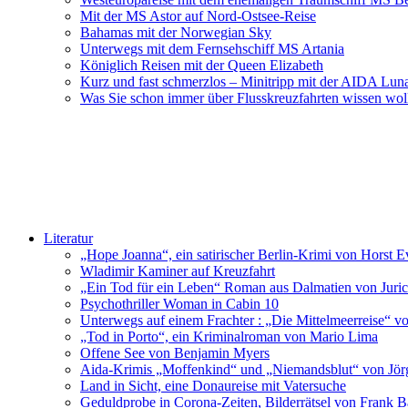
Mit der MS Astor auf Nord-Ostsee-Reise
Bahamas mit der Norwegian Sky
Unterwegs mit dem Fernsehschiff MS Artania
Königlich Reisen mit der Queen Elizabeth
Kurz und fast schmerzlos – Minitripp mit der AIDA Lun
Was Sie schon immer über Flusskreuzfahrten wissen wol
Literatur
„Hope Joanna“, ein satirischer Berlin-Krimi von Horst E
Wladimir Kaminer auf Kreuzfahrt
„Ein Tod für ein Leben“ Roman aus Dalmatien von Juric
Psychothriller Woman in Cabin 10
Unterwegs auf einem Frachter : „Die Mittelmeerreise“ v
„Tod in Porto“, ein Kriminalroman von Mario Lima
Offene See von Benjamin Myers
Aida-Krimis „Moffenkind“ und „Niemandsblut“ von Jö
Land in Sicht, eine Donaureise mit Vatersuche
Geduldprobe in Corona-Zeiten, Bilderrätsel von Frank