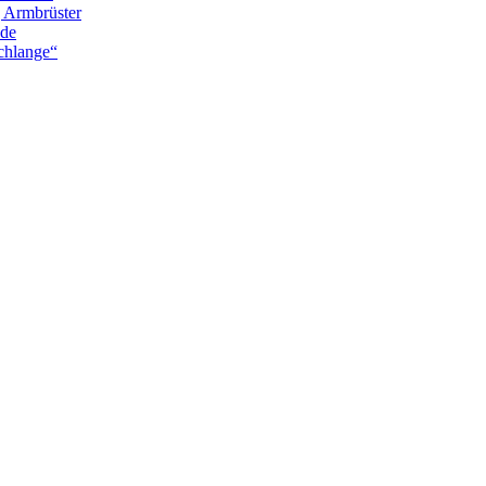
g Armbrüster
nde
chlange“