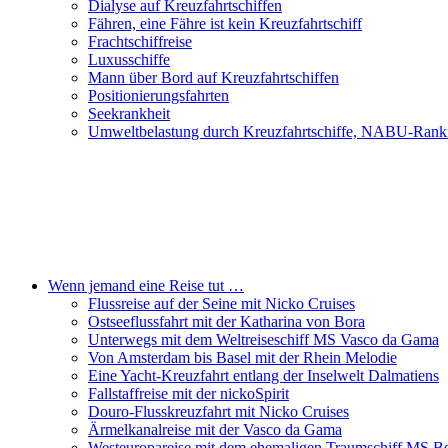
Dialyse auf Kreuzfahrtschiffen
Fähren, eine Fähre ist kein Kreuzfahrtschiff
Frachtschiffreise
Luxusschiffe
Mann über Bord auf Kreuzfahrtschiffen
Positionierungsfahrten
Seekrankheit
Umweltbelastung durch Kreuzfahrtschiffe, NABU-Rank
Wenn jemand eine Reise tut …
Flussreise auf der Seine mit Nicko Cruises
Ostseeflussfahrt mit der Katharina von Bora
Unterwegs mit dem Weltreiseschiff MS Vasco da Gama
Von Amsterdam bis Basel mit der Rhein Melodie
Eine Yacht-Kreuzfahrt entlang der Inselwelt Dalmatiens
Fallstaffreise mit der nickoSpirit
Douro-Flusskreuzfahrt mit Nicko Cruises
Ärmelkanalreise mit der Vasco da Gama
Westeuropareise mit dem ehemaligen Traumschiff MS Be