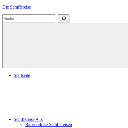
Zum
Die Schiffsreise
Inhalt
Suchen
springen
Literatur-
und
Reisetipps
für
Kreuzfahrten
und
Schiffsreisen
Startseite
Schiffsreise A-Z
Barrierefreie Schiffsreisen