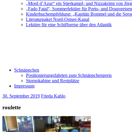
„Mord d’Azur“ ein Stierkampf- und Nizzakrimi von Jör
„Fado Fatal“, Sommerlektüre für Porto- und Douroreise
Kinderbuchempfehlung: „Kapitän Bommel und die Sees
Literaturpaket Nord-Ostsee-Kanal
Lektüre für eine Schiffsreise über den Atlantik
Schnäppchen
Positionierungsfahrten zum Schnäppchenpreis
Stornokabine und Restplätze
Impressum
30. September 2019
Frieda Kahlo
roulette