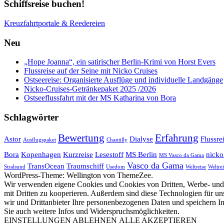
Schiffsreise buchen!
Kreuzfahrtportale & Reedereien
Neu
„Hope Joanna“, ein satirischer Berlin-Krimi von Horst Evers
Flussreise auf der Seine mit Nicko Cruises
Ostseereise: Organisierte Ausflüge und individuelle Landgänge
Nicko-Cruises-Getränkepaket 2025 /2026
Ostseeflussfahrt mit der MS Katharina von Bora
Schlagwörter
Bewertung
Erfahrung
Astor
Dialyse
Flussre
Ausflugspaket
Chantilly
Bora
Kopenhagen
Kurzreise
Lesestoff
MS Berlin
nicko
MS Vasco da Gama
Vasco da Gama
TransOcean
Traumschiff
Stralsund
Usedom
Weltreise
Weltrei
WordPress-Theme: Wellington von ThemeZee.
Wir verwenden eigene Cookies und Cookies von Dritten, Werbe- und 
mit Dritten zu kooperieren. Außerdem sind diese Technologien für
wir und Drittanbieter Ihre personenbezogenen Daten und speichern In
Sie auch weitere Infos und Widerspruchsmöglichkeiten.
EINSTELLUNGEN
ABLEHNEN
ALLE AKZEPTIEREN