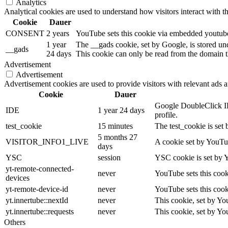
Analytics
Analytical cookies are used to understand how visitors interact with th
Cookie
Dauer
CONSENT
2 years
YouTube sets this cookie via embedded youtube-
1 year
The __gads cookie, set by Google, is stored un
__gads
24 days
This cookie can only be read from the domain th
Advertisement
Advertisement
Advertisement cookies are used to provide visitors with relevant ads 
Cookie
Dauer
Google DoubleClick IDE
IDE
1 year 24 days
profile.
test_cookie
15 minutes
The test_cookie is set 
5 months 27
VISITOR_INFO1_LIVE
A cookie set by YouTub
days
YSC
session
YSC cookie is set by 
yt-remote-connected-
never
YouTube sets this cook
devices
yt-remote-device-id
never
YouTube sets this cook
yt.innertube::nextId
never
This cookie, set by Yo
yt.innertube::requests
never
This cookie, set by Yo
Others