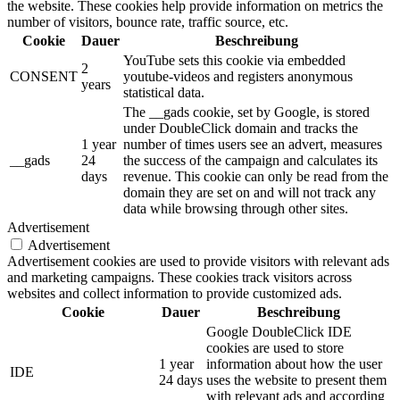
the website. These cookies help provide information on metrics the
number of visitors, bounce rate, traffic source, etc.
Cookie
Dauer
Beschreibung
YouTube sets this cookie via embedded
2
CONSENT
youtube-videos and registers anonymous
years
statistical data.
The __gads cookie, set by Google, is stored
under DoubleClick domain and tracks the
1 year
number of times users see an advert, measures
__gads
24
the success of the campaign and calculates its
days
revenue. This cookie can only be read from the
domain they are set on and will not track any
data while browsing through other sites.
Advertisement
Advertisement
Advertisement cookies are used to provide visitors with relevant ads
and marketing campaigns. These cookies track visitors across
websites and collect information to provide customized ads.
Cookie
Dauer
Beschreibung
Google DoubleClick IDE
cookies are used to store
1 year
information about how the user
IDE
24 days
uses the website to present them
with relevant ads and according