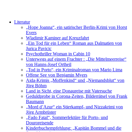
Literatur
„Hope Joanna“, ein satirischer Berlin-Krimi von Horst
Evers
Wladimir Kaminer auf Kreuzfahrt
„Ein Tod für ein Leben“ Roman aus Dalmatien von
Jurica Pavicic
Psychothriller Woman in Cabin 10
Unterwegs auf einem Frachter : „Die Mittelmeerreise“
von Hanns-Josef Ortheil
„Tod in Porto“, ein Kriminalroman von Mario Lima
Offene See von Benjamin Myers
Aida-Krimis „Moffenkind“ und „Niemandsblut“ von
Jörg Böhm
Land in Sicht, eine Donaureise mit Vatersuche
Geduldprobe in Corona-Zeiten, Bilderrätsel von Frank
Baumann
„Mord d’Azur“ ein Stierkampf- und Nizzakrimi von
Jörg Armbrüster
„Fado Fatal“, Sommerlektüre für Porto- und
Douroreisende
Kinderbuchempfehlung: „Kapitän Bommel und die