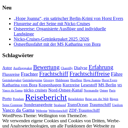
Neu
„Hope Joanna“, ein satirischer Berlin-Krimi von Horst Evers
Flussreise auf der Seine mit Nicko Cruises
Ostseereise: Organisierte Ausflüge und individuelle
Landgänge
Nicko-Cruises-Getränkepaket 2025 /2026
Ostseeflussfahrt mit der MS Katharina von Bora
Schlagwörter
Bewertung
Erfahrung
Astor
Dialyse
Ausflugspaket
Chantilly
Frachtschiff
Frachtschiffreise
Frachter
Fähre
Flussreise
Getränkepaket
Getränkepreise
Giverny
Hiddensee
Honfleur
Hope Joanna
Horst Evers
Katharina von Bora
Kopenhagen
Kurzreise
Lesestoff
MS Berlin
MS
nicko cruises
Nord-Ostsee-Kanal
Vasco da Gama
Normandie
Ostsee
Paris
Reisebericht
Porto
Potsdam
Reiselektüre
Reise um die Welt
Rügen
Sonderangebote
TransOcean
Traumschiff
Seine Comtesse
Stralsund
Usedom
Vasco da Gama
ZDF-Traumschiff
Weltreise
Weltreiseschiff
WordPress-Theme: Wellington von ThemeZee.
Wir verwenden eigene Cookies und Cookies von Dritten, Werbe-
und Analysetechnologien, um alle Funktionen der Webseite zu