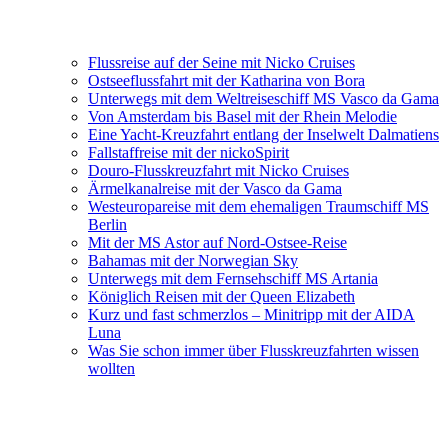
Flussreise auf der Seine mit Nicko Cruises
Ostseeflussfahrt mit der Katharina von Bora
Unterwegs mit dem Weltreiseschiff MS Vasco da Gama
Von Amsterdam bis Basel mit der Rhein Melodie
Eine Yacht-Kreuzfahrt entlang der Inselwelt Dalmatiens
Fallstaffreise mit der nickoSpirit
Douro-Flusskreuzfahrt mit Nicko Cruises
Ärmelkanalreise mit der Vasco da Gama
Westeuropareise mit dem ehemaligen Traumschiff MS
Berlin
Mit der MS Astor auf Nord-Ostsee-Reise
Bahamas mit der Norwegian Sky
Unterwegs mit dem Fernsehschiff MS Artania
Königlich Reisen mit der Queen Elizabeth
Kurz und fast schmerzlos – Minitripp mit der AIDA
Luna
Was Sie schon immer über Flusskreuzfahrten wissen
wollten