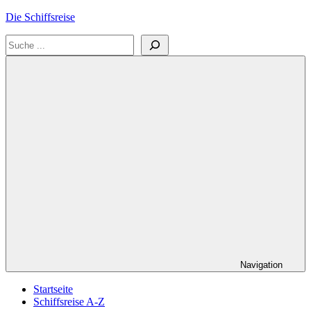
Zum
Die Schiffsreise
Inhalt
Suchen
springen
Literatur-
und
Reisetipps
für
Kreuzfahrten
und
Schiffsreisen
Navigation
Startseite
Schiffsreise A-Z