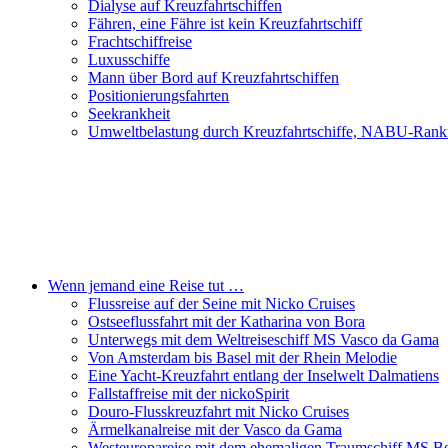
Dialyse auf Kreuzfahrtschiffen
Fähren, eine Fähre ist kein Kreuzfahrtschiff
Frachtschiffreise
Luxusschiffe
Mann über Bord auf Kreuzfahrtschiffen
Positionierungsfahrten
Seekrankheit
Umweltbelastung durch Kreuzfahrtschiffe, NABU-Rank
Wenn jemand eine Reise tut …
Flussreise auf der Seine mit Nicko Cruises
Ostseeflussfahrt mit der Katharina von Bora
Unterwegs mit dem Weltreiseschiff MS Vasco da Gama
Von Amsterdam bis Basel mit der Rhein Melodie
Eine Yacht-Kreuzfahrt entlang der Inselwelt Dalmatiens
Fallstaffreise mit der nickoSpirit
Douro-Flusskreuzfahrt mit Nicko Cruises
Ärmelkanalreise mit der Vasco da Gama
Westeuropareise mit dem ehemaligen Traumschiff MS Be