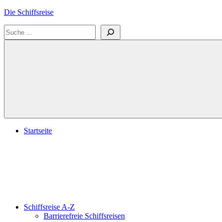
Zum
Die Schiffsreise
Inhalt
Suchen
springen
Literatur-
und
Reisetipps
für
Kreuzfahrten
und
Schiffsreisen
Startseite
Schiffsreise A-Z
Barrierefreie Schiffsreisen