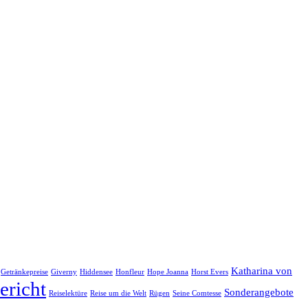
Katharina von
Getränkepreise
Giverny
Hiddensee
Honfleur
Hope Joanna
Horst Evers
ericht
Sonderangebote
Reiselektüre
Reise um die Welt
Rügen
Seine Comtesse