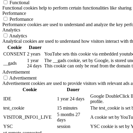
Functional
Functional cookies help to perform certain functionalities like sharing 
Performance
Performance
Performance cookies are used to understand and analyze the key perfor
Analytics
Analytics
Analytical cookies are used to understand how visitors interact with th
Cookie
Dauer
CONSENT
2 years
YouTube sets this cookie via embedded youtube-
1 year
The __gads cookie, set by Google, is stored un
__gads
24 days
This cookie can only be read from the domain th
Advertisement
Advertisement
Advertisement cookies are used to provide visitors with relevant ads 
Cookie
Dauer
Google DoubleClick IDE
IDE
1 year 24 days
profile.
test_cookie
15 minutes
The test_cookie is set 
5 months 27
VISITOR_INFO1_LIVE
A cookie set by YouTub
days
YSC
session
YSC cookie is set by 
yt-remote-connected-