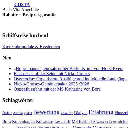
COSTA
Bella Vita Angebote
Rabatte + Bestpreisgarantie
Schiffsreise buchen!
Kreuzfahrtportale & Reedereien
Neu
„Hope Joanna“, ein satirischer Berlin-Krimi von Horst Evers
Flussreise auf der Seine mit Nicko Cruises
Ostseereise: Organisierte Ausflüge und individuelle Landgänge
Nicko-Cruises-Getränkepaket 2025 /2026
Ostseeflussfahrt mit der MS Katharina von Bora
Schlagwörter
Bewertung
Erfahrung
Astor
Dialyse
Flussre
Ausflugspaket
Chantilly
Bora
Kopenhagen
Kurzreise
Lesestoff
MS Berlin
nicko
MS Vasco da Gama
Vasco da Gama
TransOcean
Traumschiff