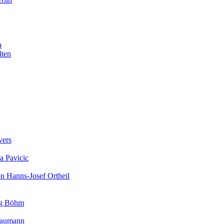
a
lten
vers
a Pavicic
on Hanns-Josef Ortheil
rg Böhm
 Baumann