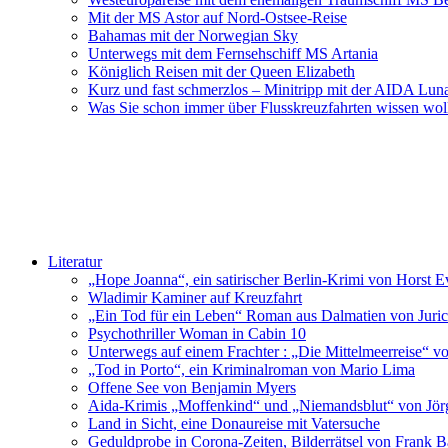
Mit der MS Astor auf Nord-Ostsee-Reise
Bahamas mit der Norwegian Sky
Unterwegs mit dem Fernsehschiff MS Artania
Königlich Reisen mit der Queen Elizabeth
Kurz und fast schmerzlos – Minitripp mit der AIDA Lun
Was Sie schon immer über Flusskreuzfahrten wissen wol
Literatur
„Hope Joanna“, ein satirischer Berlin-Krimi von Horst E
Wladimir Kaminer auf Kreuzfahrt
„Ein Tod für ein Leben“ Roman aus Dalmatien von Juric
Psychothriller Woman in Cabin 10
Unterwegs auf einem Frachter : „Die Mittelmeerreise“ v
„Tod in Porto“, ein Kriminalroman von Mario Lima
Offene See von Benjamin Myers
Aida-Krimis „Moffenkind“ und „Niemandsblut“ von Jö
Land in Sicht, eine Donaureise mit Vatersuche
Geduldprobe in Corona-Zeiten, Bilderrätsel von Frank