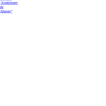
g Armbrüster
nde
chlange“