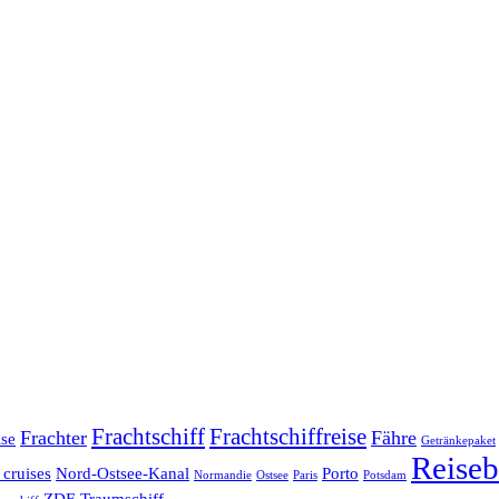
Frachtschiff
Frachtschiffreise
Frachter
Fähre
ise
Getränkepaket
Reiseb
 cruises
Nord-Ostsee-Kanal
Porto
Normandie
Ostsee
Paris
Potsdam
ZDF-Traumschiff