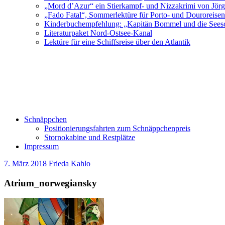
„Mord d’Azur“ ein Stierkampf- und Nizzakrimi von Jör
„Fado Fatal“, Sommerlektüre für Porto- und Douroreise
Kinderbuchempfehlung: „Kapitän Bommel und die Sees
Literaturpaket Nord-Ostsee-Kanal
Lektüre für eine Schiffsreise über den Atlantik
Schnäppchen
Positionierungsfahrten zum Schnäppchenpreis
Stornokabine und Restplätze
Impressum
7. März 2018
Frieda Kahlo
Atrium_norwegiansky