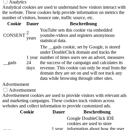
Analytics
Analytical cookies are used to understand how visitors interact with
the website. These cookies help provide information on metrics the
number of visitors, bounce rate, traffic source, etc.
Cookie
Dauer
Beschreibung
YouTube sets this cookie via embedded
2
CONSENT
youtube-videos and registers anonymous
years
statistical data.
The __gads cookie, set by Google, is stored
under DoubleClick domain and tracks the
1 year
number of times users see an advert, measures
__gads
24
the success of the campaign and calculates its
days
revenue. This cookie can only be read from the
domain they are set on and will not track any
data while browsing through other sites.
Advertisement
Advertisement
Advertisement cookies are used to provide visitors with relevant ads
and marketing campaigns. These cookies track visitors across
websites and collect information to provide customized ads.
Cookie
Dauer
Beschreibung
Google DoubleClick IDE
cookies are used to store
1 year
information about how the user