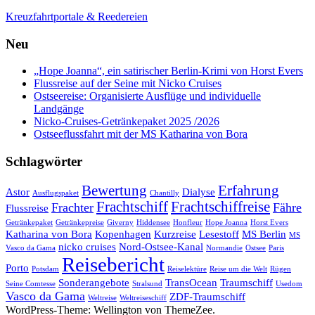
Kreuzfahrtportale & Reedereien
Neu
„Hope Joanna“, ein satirischer Berlin-Krimi von Horst Evers
Flussreise auf der Seine mit Nicko Cruises
Ostseereise: Organisierte Ausflüge und individuelle
Landgänge
Nicko-Cruises-Getränkepaket 2025 /2026
Ostseeflussfahrt mit der MS Katharina von Bora
Schlagwörter
Bewertung
Erfahrung
Astor
Dialyse
Ausflugspaket
Chantilly
Frachtschiff
Frachtschiffreise
Frachter
Fähre
Flussreise
Getränkepaket
Getränkepreise
Giverny
Hiddensee
Honfleur
Hope Joanna
Horst Evers
Katharina von Bora
Kopenhagen
Kurzreise
Lesestoff
MS Berlin
MS
nicko cruises
Nord-Ostsee-Kanal
Vasco da Gama
Normandie
Ostsee
Paris
Reisebericht
Porto
Potsdam
Reiselektüre
Reise um die Welt
Rügen
Sonderangebote
TransOcean
Traumschiff
Seine Comtesse
Stralsund
Usedom
Vasco da Gama
ZDF-Traumschiff
Weltreise
Weltreiseschiff
WordPress-Theme: Wellington von ThemeZee.