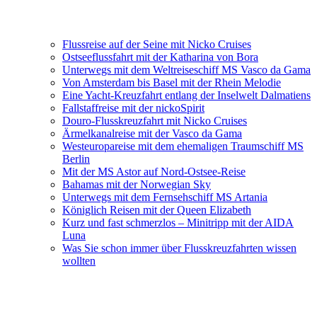
Flussreise auf der Seine mit Nicko Cruises
Ostseeflussfahrt mit der Katharina von Bora
Unterwegs mit dem Weltreiseschiff MS Vasco da Gama
Von Amsterdam bis Basel mit der Rhein Melodie
Eine Yacht-Kreuzfahrt entlang der Inselwelt Dalmatiens
Fallstaffreise mit der nickoSpirit
Douro-Flusskreuzfahrt mit Nicko Cruises
Ärmelkanalreise mit der Vasco da Gama
Westeuropareise mit dem ehemaligen Traumschiff MS
Berlin
Mit der MS Astor auf Nord-Ostsee-Reise
Bahamas mit der Norwegian Sky
Unterwegs mit dem Fernsehschiff MS Artania
Königlich Reisen mit der Queen Elizabeth
Kurz und fast schmerzlos – Minitripp mit der AIDA
Luna
Was Sie schon immer über Flusskreuzfahrten wissen
wollten