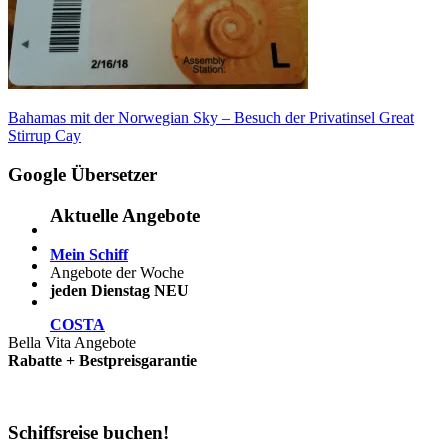
Beitragsnavigation
Vorheriger
Bahamas mit der Norwegian Sky – Besuch der Privatinsel Great
Beitrag:
Stirrup Cay
Google Übersetzer
Aktuelle Angebote
Mein Schiff
Angebote der Woche
jeden Dienstag NEU
COSTA
Bella Vita Angebote
Rabatte + Bestpreisgarantie
Schiffsreise buchen!