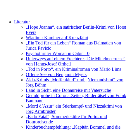
Literatur
„Hope Joanna“, ein satirischer Berlin-Krimi von Horst
Evers
Wladimir Kaminer auf Kreuzfahrt
„Ein Tod für ein Leben“ Roman aus Dalmatien von
Jurica Pavicic
Psychothriller Woman in Cabin 10
Unterwegs auf einem Frachter : „Die Mittelmeerreise“
von Hanns-Josef Ortheil
„Tod in Porto“, ein Kriminalroman von Mario Lima
Offene See von Benjamin Myers
Aida-Krimis „Moffenkind“ und „Niemandsblut“ von
Jörg Böhm
Land in Sicht, eine Donaureise mit Vatersuche
Geduldprobe in Corona-Zeiten, Bilderrätsel von Frank
Baumann
„Mord d’Azur“ ein Stierkampf- und Nizzakrimi von
Jörg Armbrüster
„Fado Fatal“, Sommerlektüre für Porto- und
Douroreisende
Kinderbuchempfehlung: „Kapitän Bommel und die