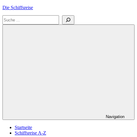
Zum
Die Schiffsreise
Inhalt
Suchen
springen
Literatur-
und
Reisetipps
für
Kreuzfahrten
und
Schiffsreisen
Navigation
Startseite
Schiffsreise A-Z