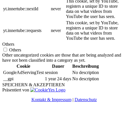
This cookie, set by YouTube,
registers a unique ID to store
yt.innertube::nextId
never
data on what videos from
YouTube the user has seen.
This cookie, set by YouTube,
registers a unique ID to store
yt.innertube::requests
never
data on what videos from
YouTube the user has seen.
Others
Others
Other uncategorized cookies are those that are being analyzed and
have not been classified into a category as yet.
Cookie
Dauer
Beschreibung
GoogleAdServingTest
session
No description
__gpi
1 year 24 days
No description
SPEICHERN & AKZEPTIEREN
Präsentiert von
Kontakt & Impressum
|
Datenschutz