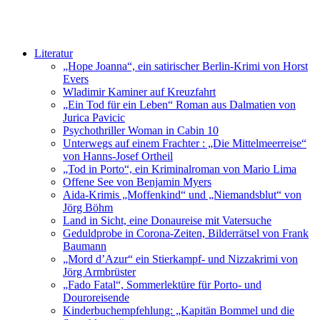
Literatur
„Hope Joanna“, ein satirischer Berlin-Krimi von Horst
Evers
Wladimir Kaminer auf Kreuzfahrt
„Ein Tod für ein Leben“ Roman aus Dalmatien von
Jurica Pavicic
Psychothriller Woman in Cabin 10
Unterwegs auf einem Frachter : „Die Mittelmeerreise“
von Hanns-Josef Ortheil
„Tod in Porto“, ein Kriminalroman von Mario Lima
Offene See von Benjamin Myers
Aida-Krimis „Moffenkind“ und „Niemandsblut“ von
Jörg Böhm
Land in Sicht, eine Donaureise mit Vatersuche
Geduldprobe in Corona-Zeiten, Bilderrätsel von Frank
Baumann
„Mord d’Azur“ ein Stierkampf- und Nizzakrimi von
Jörg Armbrüster
„Fado Fatal“, Sommerlektüre für Porto- und
Douroreisende
Kinderbuchempfehlung: „Kapitän Bommel und die