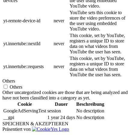
devices
the user using embedded
YouTube video.
YouTube sets this cookie to
store the video preferences of
yt-remote-device-id
never
the user using embedded
YouTube video.
This cookie, set by YouTube,
registers a unique ID to store
yt.innertube::nextId
never
data on what videos from
YouTube the user has seen.
This cookie, set by YouTube,
registers a unique ID to store
yt.innertube::requests
never
data on what videos from
YouTube the user has seen.
Others
Others
Other uncategorized cookies are those that are being analyzed and
have not been classified into a category as yet.
Cookie
Dauer
Beschreibung
GoogleAdServingTest
session
No description
__gpi
1 year 24 days
No description
SPEICHERN & AKZEPTIEREN
Präsentiert von