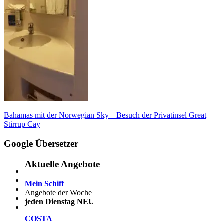
Beitragsnavigation
Vorheriger
Bahamas mit der Norwegian Sky – Besuch der Privatinsel Great
Beitrag:
Stirrup Cay
Google Übersetzer
Aktuelle Angebote
Mein Schiff
Angebote der Woche
jeden Dienstag NEU
COSTA