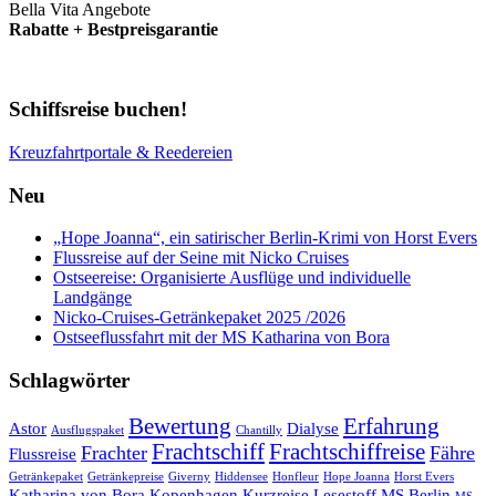
Bella Vita Angebote
Rabatte + Bestpreisgarantie
Schiffsreise buchen!
Kreuzfahrtportale & Reedereien
Neu
„Hope Joanna“, ein satirischer Berlin-Krimi von Horst Evers
Flussreise auf der Seine mit Nicko Cruises
Ostseereise: Organisierte Ausflüge und individuelle
Landgänge
Nicko-Cruises-Getränkepaket 2025 /2026
Ostseeflussfahrt mit der MS Katharina von Bora
Schlagwörter
Bewertung
Erfahrung
Astor
Dialyse
Ausflugspaket
Chantilly
Frachtschiff
Frachtschiffreise
Frachter
Fähre
Flussreise
Getränkepaket
Getränkepreise
Giverny
Hiddensee
Honfleur
Hope Joanna
Horst Evers
Katharina von Bora
Kopenhagen
Kurzreise
Lesestoff
MS Berlin