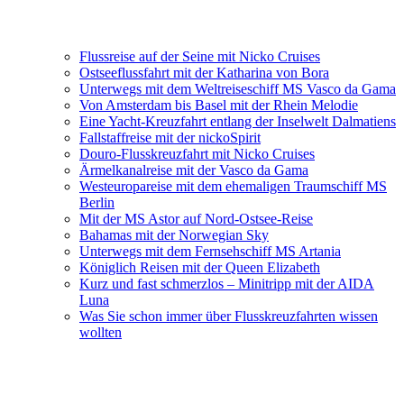
Flussreise auf der Seine mit Nicko Cruises
Ostseeflussfahrt mit der Katharina von Bora
Unterwegs mit dem Weltreiseschiff MS Vasco da Gama
Von Amsterdam bis Basel mit der Rhein Melodie
Eine Yacht-Kreuzfahrt entlang der Inselwelt Dalmatiens
Fallstaffreise mit der nickoSpirit
Douro-Flusskreuzfahrt mit Nicko Cruises
Ärmelkanalreise mit der Vasco da Gama
Westeuropareise mit dem ehemaligen Traumschiff MS
Berlin
Mit der MS Astor auf Nord-Ostsee-Reise
Bahamas mit der Norwegian Sky
Unterwegs mit dem Fernsehschiff MS Artania
Königlich Reisen mit der Queen Elizabeth
Kurz und fast schmerzlos – Minitripp mit der AIDA
Luna
Was Sie schon immer über Flusskreuzfahrten wissen
wollten