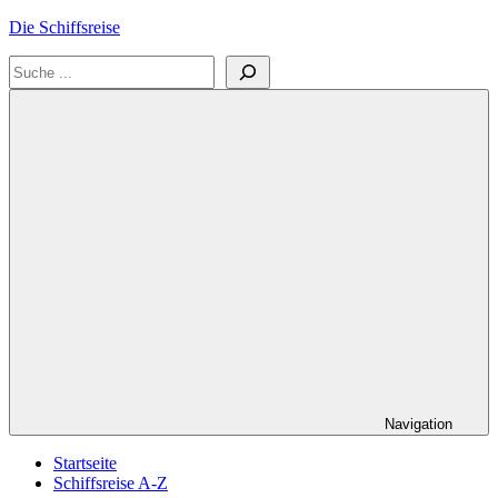
Zum
Die Schiffsreise
Inhalt
Suchen
springen
Literatur-
und
Reisetipps
für
Kreuzfahrten
und
Schiffsreisen
Navigation
Startseite
Schiffsreise A-Z