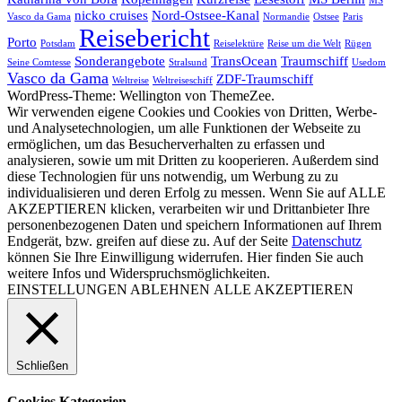
MS
nicko cruises
Nord-Ostsee-Kanal
Vasco da Gama
Normandie
Ostsee
Paris
Reisebericht
Porto
Potsdam
Reiselektüre
Reise um die Welt
Rügen
Sonderangebote
TransOcean
Traumschiff
Seine Comtesse
Stralsund
Usedom
Vasco da Gama
ZDF-Traumschiff
Weltreise
Weltreiseschiff
WordPress-Theme: Wellington von ThemeZee.
Wir verwenden eigene Cookies und Cookies von Dritten, Werbe-
und Analysetechnologien, um alle Funktionen der Webseite zu
ermöglichen, um das Besucherverhalten zu erfassen und
analysieren, sowie um mit Dritten zu kooperieren. Außerdem sind
diese Technologien für uns notwendig, um Werbung zu zu
individualisieren und deren Erfolg zu messen. Wenn Sie auf ALLE
AKZEPTIEREN klicken, verarbeiten wir und Drittanbieter Ihre
personenbezogenen Daten und speichern Informationen auf Ihrem
Endgerät, bzw. greifen auf diese zu. Auf der Seite
Datenschutz
können Sie Ihre Einwilligung widerrufen. Hier finden Sie auch
weitere Infos und Widerspruchsmöglichkeiten.
EINSTELLUNGEN
ABLEHNEN
ALLE AKZEPTIEREN
Schließen
Cookies Kategorien