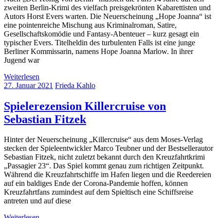
zweiten Berlin-Krimi des vielfach preisgekrönten Kabarettisten und
Autors Horst Evers warten. Die Neuerscheinung „Hope Joanna“ ist
eine pointenreiche Mischung aus Kriminalroman, Satire,
Gesellschaftskomödie und Fantasy-Abenteuer – kurz gesagt ein
typischer Evers. Titelheldin des turbulenten Falls ist eine junge
Berliner Kommissarin, namens Hope Joanna Marlow. In ihrer
Jugend war
Weiterlesen
27. Januar 2021
Frieda Kahlo
Spielerezension Killercruise von
Sebastian Fitzek
Hinter der Neuerscheinung „Killercruise“ aus dem Moses-Verlag
stecken der Spieleentwickler Marco Teubner und der Bestsellerautor
Sebastian Fitzek, nicht zuletzt bekannt durch den Kreuzfahrtkrimi
„Passagier 23“. Das Spiel kommt genau zum richtigen Zeitpunkt.
Während die Kreuzfahrtschiffe im Hafen liegen und die Reedereien
auf ein baldiges Ende der Corona-Pandemie hoffen, können
Kreuzfahrtfans zumindest auf dem Spieltisch eine Schiffsreise
antreten und auf diese
Weiterlesen