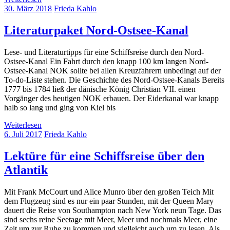
30. März 2018
Frieda Kahlo
Literaturpaket Nord-Ostsee-Kanal
Lese- und Literaturtipps für eine Schiffsreise durch den Nord-
Ostsee-Kanal Ein Fahrt durch den knapp 100 km langen Nord-
Ostsee-Kanal NOK sollte bei allen Kreuzfahrern unbedingt auf der
To-do-Liste stehen. Die Geschichte des Nord-Ostsee-Kanals Bereits
1777 bis 1784 ließ der dänische König Christian VII. einen
Vorgänger des heutigen NOK erbauen. Der Eiderkanal war knapp
halb so lang und ging von Kiel bis
Weiterlesen
6. Juli 2017
Frieda Kahlo
Lektüre für eine Schiffsreise über den
Atlantik
Mit Frank McCourt und Alice Munro über den großen Teich Mit
dem Flugzeug sind es nur ein paar Stunden, mit der Queen Mary
dauert die Reise von Southampton nach New York neun Tage. Das
sind sechs reine Seetage mit Meer, Meer und nochmals Meer, eine
Zeit um zur Ruhe zu kommen und vielleicht auch um zu lesen. Als