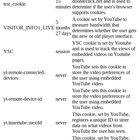
15
doubleclick.net and is used to
test_cookie
minutes
determine if the user's browser
supports cookies.
A cookie set by YouTube to
5
measure bandwidth that
VISITOR_INFO1_LIVE
months
determines whether the user gets
27 days
the new or old player interface.
YSC cookie is set by Youtube
and is used to track the views of
YSC
session
embedded videos on Youtube
pages.
YouTube sets this cookie to
yt-remote-connected-
store the video preferences of
never
devices
the user using embedded
YouTube video.
YouTube sets this cookie to
store the video preferences of
yt-remote-device-id
never
the user using embedded
YouTube video.
This cookie, set by YouTube,
registers a unique ID to store
yt.innertube::nextId
never
data on what videos from
YouTube the user has seen.
This cookie, set by YouTube,