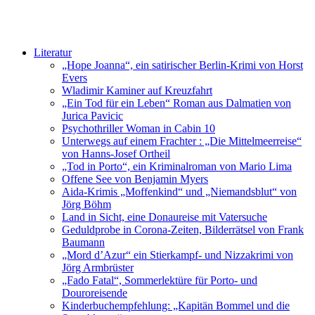
Literatur
„Hope Joanna“, ein satirischer Berlin-Krimi von Horst
Evers
Wladimir Kaminer auf Kreuzfahrt
„Ein Tod für ein Leben“ Roman aus Dalmatien von
Jurica Pavicic
Psychothriller Woman in Cabin 10
Unterwegs auf einem Frachter : „Die Mittelmeerreise“
von Hanns-Josef Ortheil
„Tod in Porto“, ein Kriminalroman von Mario Lima
Offene See von Benjamin Myers
Aida-Krimis „Moffenkind“ und „Niemandsblut“ von
Jörg Böhm
Land in Sicht, eine Donaureise mit Vatersuche
Geduldprobe in Corona-Zeiten, Bilderrätsel von Frank
Baumann
„Mord d’Azur“ ein Stierkampf- und Nizzakrimi von
Jörg Armbrüster
„Fado Fatal“, Sommerlektüre für Porto- und
Douroreisende
Kinderbuchempfehlung: „Kapitän Bommel und die