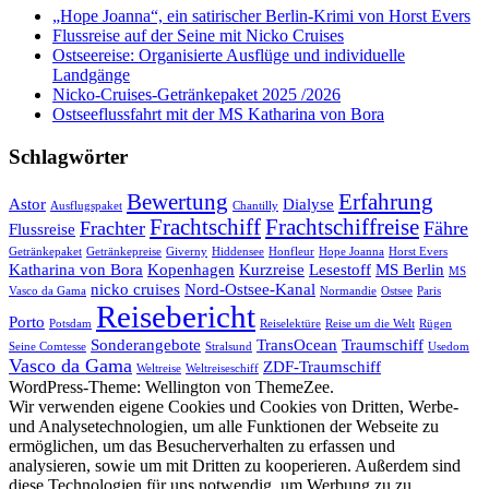
„Hope Joanna“, ein satirischer Berlin-Krimi von Horst Evers
Flussreise auf der Seine mit Nicko Cruises
Ostseereise: Organisierte Ausflüge und individuelle
Landgänge
Nicko-Cruises-Getränkepaket 2025 /2026
Ostseeflussfahrt mit der MS Katharina von Bora
Schlagwörter
Bewertung
Erfahrung
Astor
Dialyse
Ausflugspaket
Chantilly
Frachtschiff
Frachtschiffreise
Frachter
Fähre
Flussreise
Getränkepaket
Getränkepreise
Giverny
Hiddensee
Honfleur
Hope Joanna
Horst Evers
Katharina von Bora
Kopenhagen
Kurzreise
Lesestoff
MS Berlin
MS
nicko cruises
Nord-Ostsee-Kanal
Vasco da Gama
Normandie
Ostsee
Paris
Reisebericht
Porto
Potsdam
Reiselektüre
Reise um die Welt
Rügen
Sonderangebote
TransOcean
Traumschiff
Seine Comtesse
Stralsund
Usedom
Vasco da Gama
ZDF-Traumschiff
Weltreise
Weltreiseschiff
WordPress-Theme: Wellington von ThemeZee.
Wir verwenden eigene Cookies und Cookies von Dritten, Werbe-
und Analysetechnologien, um alle Funktionen der Webseite zu
ermöglichen, um das Besucherverhalten zu erfassen und
analysieren, sowie um mit Dritten zu kooperieren. Außerdem sind
diese Technologien für uns notwendig, um Werbung zu zu