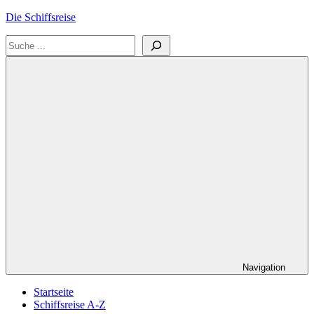
Zum
Die Schiffsreise
Inhalt
Suchen
springen
Literatur-
und
Reisetipps
für
Kreuzfahrten
und
Schiffsreisen
Navigation
Startseite
Schiffsreise A-Z