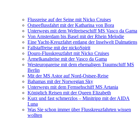
Flussreise auf der Seine mit Nicko Cruises
Ostseeflussfahrt mit der Katharina von Bora
Unterwegs mit dem Weltreiseschiff MS Vasco da Gama
Von Amsterdam bis Basel mit der Rhein Melodie
Eine Yacht-Kreuzfahrt entlang der Inselwelt Dalmatiens
Fallstaffreise mit der nickoSpirit
Douro-Flusskreuzfahrt mit Nicko Cruises
Ärmelkanalreise mit der Vasco da Gama
Westeuropareise mit dem ehemaligen Traumschiff MS
Berlin
Mit der MS Astor auf Nord-Ostsee-Reise
Bahamas mit der Norwegian Sky
Unterwegs mit dem Fernsehschiff MS Artania
Königlich Reisen mit der Queen Elizabeth
Kurz und fast schmerzlos – Minitripp mit der AIDA
Luna
Was Sie schon immer über Flusskreuzfahrten wissen
wollten