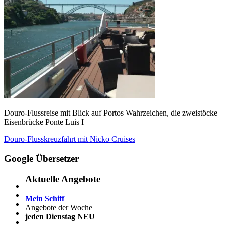
Douro-Flussreise mit Blick auf Portos Wahrzeichen, die zweistöcke
Eisenbrücke Ponte Luis I
Beitragsnavigation
Vorheriger
Douro-Flusskreuzfahrt mit Nicko Cruises
Beitrag:
Google Übersetzer
Aktuelle Angebote
Mein Schiff
Angebote der Woche
jeden Dienstag NEU