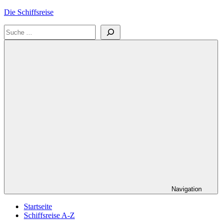
Zum
Die Schiffsreise
Inhalt
Suchen
springen
Literatur-
und
Reisetipps
für
Kreuzfahrten
und
Schiffsreisen
Navigation
Startseite
Schiffsreise A-Z