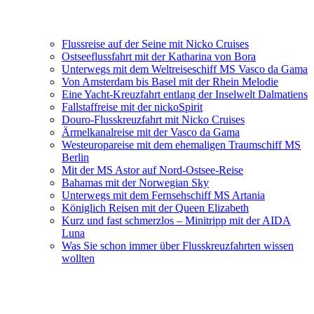
Flussreise auf der Seine mit Nicko Cruises
Ostseeflussfahrt mit der Katharina von Bora
Unterwegs mit dem Weltreiseschiff MS Vasco da Gama
Von Amsterdam bis Basel mit der Rhein Melodie
Eine Yacht-Kreuzfahrt entlang der Inselwelt Dalmatiens
Fallstaffreise mit der nickoSpirit
Douro-Flusskreuzfahrt mit Nicko Cruises
Ärmelkanalreise mit der Vasco da Gama
Westeuropareise mit dem ehemaligen Traumschiff MS
Berlin
Mit der MS Astor auf Nord-Ostsee-Reise
Bahamas mit der Norwegian Sky
Unterwegs mit dem Fernsehschiff MS Artania
Königlich Reisen mit der Queen Elizabeth
Kurz und fast schmerzlos – Minitripp mit der AIDA
Luna
Was Sie schon immer über Flusskreuzfahrten wissen
wollten