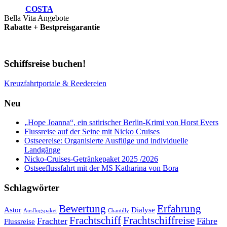
COSTA
Bella Vita Angebote
Rabatte + Bestpreisgarantie
Schiffsreise buchen!
Kreuzfahrtportale & Reedereien
Neu
„Hope Joanna“, ein satirischer Berlin-Krimi von Horst Evers
Flussreise auf der Seine mit Nicko Cruises
Ostseereise: Organisierte Ausflüge und individuelle
Landgänge
Nicko-Cruises-Getränkepaket 2025 /2026
Ostseeflussfahrt mit der MS Katharina von Bora
Schlagwörter
Bewertung
Erfahrung
Astor
Dialyse
Ausflugspaket
Chantilly
Frachtschiff
Frachtschiffreise
Frachter
Fähre
Flussreise