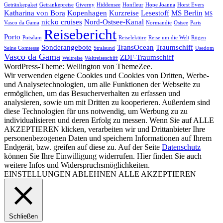
Getränkepaket
Getränkepreise
Giverny
Hiddensee
Honfleur
Hope Joanna
Horst Evers
Katharina von Bora
Kopenhagen
Kurzreise
Lesestoff
MS Berlin
MS
nicko cruises
Nord-Ostsee-Kanal
Vasco da Gama
Normandie
Ostsee
Paris
Reisebericht
Porto
Potsdam
Reiselektüre
Reise um die Welt
Rügen
Sonderangebote
TransOcean
Traumschiff
Seine Comtesse
Stralsund
Usedom
Vasco da Gama
ZDF-Traumschiff
Weltreise
Weltreiseschiff
WordPress-Theme: Wellington von ThemeZee.
Wir verwenden eigene Cookies und Cookies von Dritten, Werbe-
und Analysetechnologien, um alle Funktionen der Webseite zu
ermöglichen, um das Besucherverhalten zu erfassen und
analysieren, sowie um mit Dritten zu kooperieren. Außerdem sind
diese Technologien für uns notwendig, um Werbung zu zu
individualisieren und deren Erfolg zu messen. Wenn Sie auf ALLE
AKZEPTIEREN klicken, verarbeiten wir und Drittanbieter Ihre
personenbezogenen Daten und speichern Informationen auf Ihrem
Endgerät, bzw. greifen auf diese zu. Auf der Seite
Datenschutz
können Sie Ihre Einwilligung widerrufen. Hier finden Sie auch
weitere Infos und Widerspruchsmöglichkeiten.
EINSTELLUNGEN
ABLEHNEN
ALLE AKZEPTIEREN
Schließen