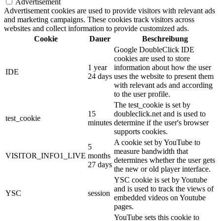
Advertisement
Advertisement cookies are used to provide visitors with relevant ads
and marketing campaigns. These cookies track visitors across
websites and collect information to provide customized ads.
Cookie
Dauer
Beschreibung
Google DoubleClick IDE
cookies are used to store
1 year
information about how the user
IDE
24 days
uses the website to present them
with relevant ads and according
to the user profile.
The test_cookie is set by
15
doubleclick.net and is used to
test_cookie
minutes
determine if the user's browser
supports cookies.
A cookie set by YouTube to
5
measure bandwidth that
VISITOR_INFO1_LIVE
months
determines whether the user gets
27 days
the new or old player interface.
YSC cookie is set by Youtube
and is used to track the views of
YSC
session
embedded videos on Youtube
pages.
YouTube sets this cookie to