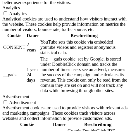
better user experience for the visitors.
Analytics
Analytics
Analytical cookies are used to understand how visitors interact with
the website. These cookies help provide information on metrics the
number of visitors, bounce rate, traffic source, etc.
Cookie
Dauer
Beschreibung
YouTube sets this cookie via embedded
2
CONSENT
youtube-videos and registers anonymous
years
statistical data.
The __gads cookie, set by Google, is stored
under DoubleClick domain and tracks the
1 year
number of times users see an advert, measures
__gads
24
the success of the campaign and calculates its
days
revenue. This cookie can only be read from the
domain they are set on and will not track any
data while browsing through other sites.
Advertisement
Advertisement
Advertisement cookies are used to provide visitors with relevant ads
and marketing campaigns. These cookies track visitors across
websites and collect information to provide customized ads.
Cookie
Dauer
Beschreibung
Google DoubleClick IDE