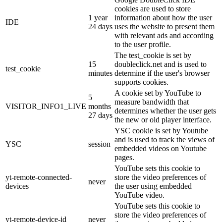
cookies are used to store
1 year
information about how the user
IDE
24 days
uses the website to present them
with relevant ads and according
to the user profile.
The test_cookie is set by
15
doubleclick.net and is used to
test_cookie
minutes
determine if the user's browser
supports cookies.
A cookie set by YouTube to
5
measure bandwidth that
VISITOR_INFO1_LIVE
months
determines whether the user gets
27 days
the new or old player interface.
YSC cookie is set by Youtube
and is used to track the views of
YSC
session
embedded videos on Youtube
pages.
YouTube sets this cookie to
yt-remote-connected-
store the video preferences of
never
devices
the user using embedded
YouTube video.
YouTube sets this cookie to
store the video preferences of
yt-remote-device-id
never