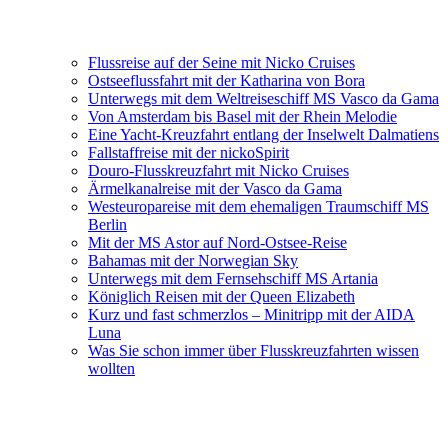
Flussreise auf der Seine mit Nicko Cruises
Ostseeflussfahrt mit der Katharina von Bora
Unterwegs mit dem Weltreiseschiff MS Vasco da Gama
Von Amsterdam bis Basel mit der Rhein Melodie
Eine Yacht-Kreuzfahrt entlang der Inselwelt Dalmatiens
Fallstaffreise mit der nickoSpirit
Douro-Flusskreuzfahrt mit Nicko Cruises
Ärmelkanalreise mit der Vasco da Gama
Westeuropareise mit dem ehemaligen Traumschiff MS
Berlin
Mit der MS Astor auf Nord-Ostsee-Reise
Bahamas mit der Norwegian Sky
Unterwegs mit dem Fernsehschiff MS Artania
Königlich Reisen mit der Queen Elizabeth
Kurz und fast schmerzlos – Minitripp mit der AIDA
Luna
Was Sie schon immer über Flusskreuzfahrten wissen
wollten