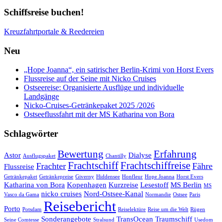
Schiffsreise buchen!
Kreuzfahrtportale & Reedereien
Neu
„Hope Joanna“, ein satirischer Berlin-Krimi von Horst Evers
Flussreise auf der Seine mit Nicko Cruises
Ostseereise: Organisierte Ausflüge und individuelle
Landgänge
Nicko-Cruises-Getränkepaket 2025 /2026
Ostseeflussfahrt mit der MS Katharina von Bora
Schlagwörter
Bewertung
Erfahrung
Astor
Dialyse
Ausflugspaket
Chantilly
Frachtschiff
Frachtschiffreise
Frachter
Fähre
Flussreise
Getränkepaket
Getränkepreise
Giverny
Hiddensee
Honfleur
Hope Joanna
Horst Evers
Katharina von Bora
Kopenhagen
Kurzreise
Lesestoff
MS Berlin
MS
nicko cruises
Nord-Ostsee-Kanal
Vasco da Gama
Normandie
Ostsee
Paris
Reisebericht
Porto
Potsdam
Reiselektüre
Reise um die Welt
Rügen
Sonderangebote
TransOcean
Traumschiff
Seine Comtesse
Stralsund
Usedom