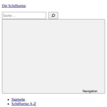
Zum
Die Schiffsreise
Inhalt
Suchen
springen
Literatur-
und
Reisetipps
für
Kreuzfahrten
und
Schiffsreisen
Navigation
Startseite
Schiffsreise A-Z