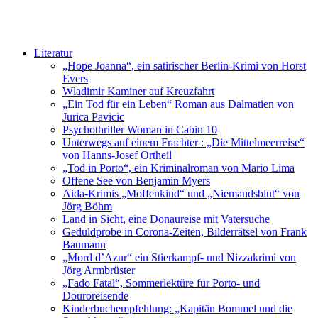
Literatur
„Hope Joanna“, ein satirischer Berlin-Krimi von Horst
Evers
Wladimir Kaminer auf Kreuzfahrt
„Ein Tod für ein Leben“ Roman aus Dalmatien von
Jurica Pavicic
Psychothriller Woman in Cabin 10
Unterwegs auf einem Frachter : „Die Mittelmeerreise“
von Hanns-Josef Ortheil
„Tod in Porto“, ein Kriminalroman von Mario Lima
Offene See von Benjamin Myers
Aida-Krimis „Moffenkind“ und „Niemandsblut“ von
Jörg Böhm
Land in Sicht, eine Donaureise mit Vatersuche
Geduldprobe in Corona-Zeiten, Bilderrätsel von Frank
Baumann
„Mord d’Azur“ ein Stierkampf- und Nizzakrimi von
Jörg Armbrüster
„Fado Fatal“, Sommerlektüre für Porto- und
Douroreisende
Kinderbuchempfehlung: „Kapitän Bommel und die