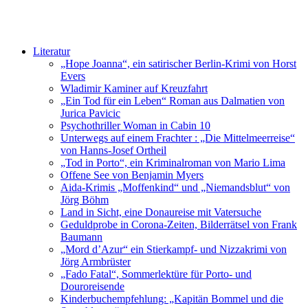
Literatur
„Hope Joanna“, ein satirischer Berlin-Krimi von Horst
Evers
Wladimir Kaminer auf Kreuzfahrt
„Ein Tod für ein Leben“ Roman aus Dalmatien von
Jurica Pavicic
Psychothriller Woman in Cabin 10
Unterwegs auf einem Frachter : „Die Mittelmeerreise“
von Hanns-Josef Ortheil
„Tod in Porto“, ein Kriminalroman von Mario Lima
Offene See von Benjamin Myers
Aida-Krimis „Moffenkind“ und „Niemandsblut“ von
Jörg Böhm
Land in Sicht, eine Donaureise mit Vatersuche
Geduldprobe in Corona-Zeiten, Bilderrätsel von Frank
Baumann
„Mord d’Azur“ ein Stierkampf- und Nizzakrimi von
Jörg Armbrüster
„Fado Fatal“, Sommerlektüre für Porto- und
Douroreisende
Kinderbuchempfehlung: „Kapitän Bommel und die