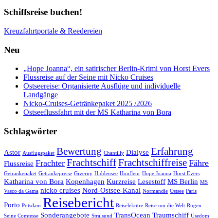
Schiffsreise buchen!
Kreuzfahrtportale & Reedereien
Neu
„Hope Joanna“, ein satirischer Berlin-Krimi von Horst Evers
Flussreise auf der Seine mit Nicko Cruises
Ostseereise: Organisierte Ausflüge und individuelle
Landgänge
Nicko-Cruises-Getränkepaket 2025 /2026
Ostseeflussfahrt mit der MS Katharina von Bora
Schlagwörter
Bewertung
Erfahrung
Astor
Dialyse
Ausflugspaket
Chantilly
Frachtschiff
Frachtschiffreise
Frachter
Fähre
Flussreise
Getränkepaket
Getränkepreise
Giverny
Hiddensee
Honfleur
Hope Joanna
Horst Evers
Katharina von Bora
Kopenhagen
Kurzreise
Lesestoff
MS Berlin
MS
nicko cruises
Nord-Ostsee-Kanal
Vasco da Gama
Normandie
Ostsee
Paris
Reisebericht
Porto
Potsdam
Reiselektüre
Reise um die Welt
Rügen
Sonderangebote
TransOcean
Traumschiff
Seine Comtesse
Stralsund
Usedom