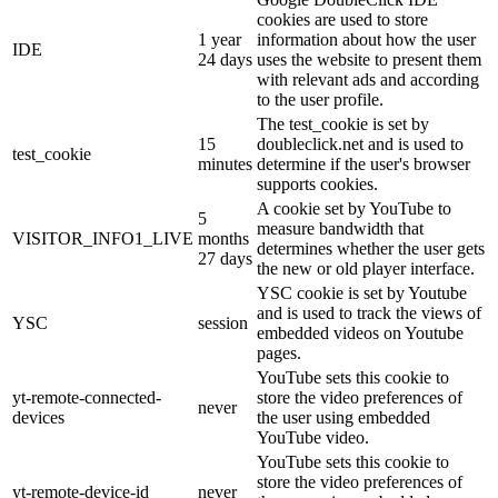
cookies are used to store
1 year
information about how the user
IDE
24 days
uses the website to present them
with relevant ads and according
to the user profile.
The test_cookie is set by
15
doubleclick.net and is used to
test_cookie
minutes
determine if the user's browser
supports cookies.
A cookie set by YouTube to
5
measure bandwidth that
VISITOR_INFO1_LIVE
months
determines whether the user gets
27 days
the new or old player interface.
YSC cookie is set by Youtube
and is used to track the views of
YSC
session
embedded videos on Youtube
pages.
YouTube sets this cookie to
yt-remote-connected-
store the video preferences of
never
devices
the user using embedded
YouTube video.
YouTube sets this cookie to
store the video preferences of
yt-remote-device-id
never