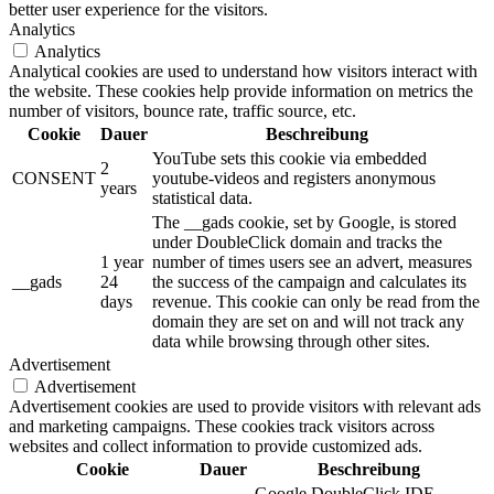
better user experience for the visitors.
Analytics
Analytics
Analytical cookies are used to understand how visitors interact with
the website. These cookies help provide information on metrics the
number of visitors, bounce rate, traffic source, etc.
Cookie
Dauer
Beschreibung
YouTube sets this cookie via embedded
2
CONSENT
youtube-videos and registers anonymous
years
statistical data.
The __gads cookie, set by Google, is stored
under DoubleClick domain and tracks the
1 year
number of times users see an advert, measures
__gads
24
the success of the campaign and calculates its
days
revenue. This cookie can only be read from the
domain they are set on and will not track any
data while browsing through other sites.
Advertisement
Advertisement
Advertisement cookies are used to provide visitors with relevant ads
and marketing campaigns. These cookies track visitors across
websites and collect information to provide customized ads.
Cookie
Dauer
Beschreibung
Google DoubleClick IDE