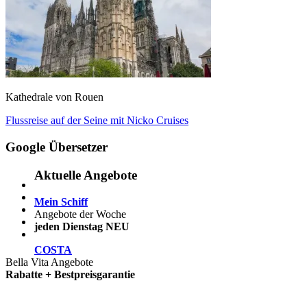
Kathedrale von Rouen
Beitragsnavigation
Vorheriger
Flussreise auf der Seine mit Nicko Cruises
Beitrag:
Google Übersetzer
Aktuelle Angebote
Mein Schiff
Angebote der Woche
jeden Dienstag NEU
COSTA
Bella Vita Angebote
Rabatte + Bestpreisgarantie