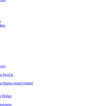
a
lten
vers
a Pavicic
on Hanns-Josef Ortheil
rg Böhm
 Baumann