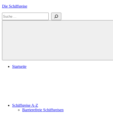
Zum
Die Schiffsreise
Inhalt
Suchen
springen
Literatur-
und
Reisetipps
für
Kreuzfahrten
und
Schiffsreisen
Startseite
Schiffsreise A-Z
Barrierefreie Schiffsreisen