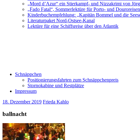
„Mord d’Azur“ ein Stierkampf- und Nizzakrimi von Jör
„Fado Fatal“, Sommerlektüre für Porto- und Douroreise
Kinderbuchempfehlung: „Kapitän Bommel und die Sees
Literaturpaket Nord-Ostsee-Kanal
Lektüre für eine Schiffsreise über den Atlantik
Schnäppchen
Positionierungsfahrten zum Schnäppchenpreis
Stornokabine und Restplätze
Impressum
18. Dezember 2019
Frieda Kahlo
ballnacht