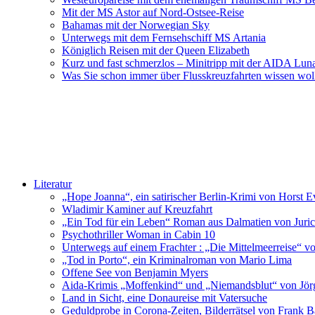
Mit der MS Astor auf Nord-Ostsee-Reise
Bahamas mit der Norwegian Sky
Unterwegs mit dem Fernsehschiff MS Artania
Königlich Reisen mit der Queen Elizabeth
Kurz und fast schmerzlos – Minitripp mit der AIDA Lun
Was Sie schon immer über Flusskreuzfahrten wissen wol
Literatur
„Hope Joanna“, ein satirischer Berlin-Krimi von Horst E
Wladimir Kaminer auf Kreuzfahrt
„Ein Tod für ein Leben“ Roman aus Dalmatien von Juric
Psychothriller Woman in Cabin 10
Unterwegs auf einem Frachter : „Die Mittelmeerreise“ v
„Tod in Porto“, ein Kriminalroman von Mario Lima
Offene See von Benjamin Myers
Aida-Krimis „Moffenkind“ und „Niemandsblut“ von Jö
Land in Sicht, eine Donaureise mit Vatersuche
Geduldprobe in Corona-Zeiten, Bilderrätsel von Frank