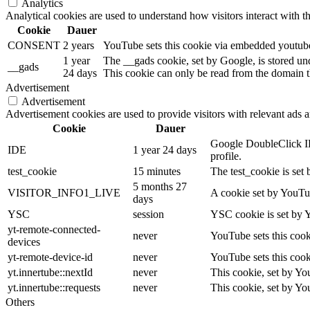
Analytics
Analytical cookies are used to understand how visitors interact with th
Cookie
Dauer
CONSENT
2 years
YouTube sets this cookie via embedded youtube-
1 year
The __gads cookie, set by Google, is stored un
__gads
24 days
This cookie can only be read from the domain th
Advertisement
Advertisement
Advertisement cookies are used to provide visitors with relevant ads 
Cookie
Dauer
Google DoubleClick IDE
IDE
1 year 24 days
profile.
test_cookie
15 minutes
The test_cookie is set 
5 months 27
VISITOR_INFO1_LIVE
A cookie set by YouTub
days
YSC
session
YSC cookie is set by 
yt-remote-connected-
never
YouTube sets this cook
devices
yt-remote-device-id
never
YouTube sets this cook
yt.innertube::nextId
never
This cookie, set by Yo
yt.innertube::requests
never
This cookie, set by Yo
Others