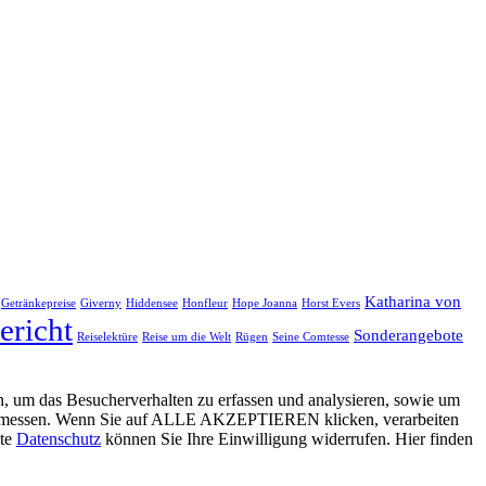
Katharina von
Getränkepreise
Giverny
Hiddensee
Honfleur
Hope Joanna
Horst Evers
ericht
Sonderangebote
Reiselektüre
Reise um die Welt
Rügen
Seine Comtesse
, um das Besucherverhalten zu erfassen und analysieren, sowie um
g zu messen. Wenn Sie auf ALLE AKZEPTIEREN klicken, verarbeiten
ite
Datenschutz
können Sie Ihre Einwilligung widerrufen. Hier finden