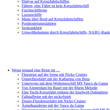
Dialyse auf Kreuzfahrtschiffen
Fähren, eine Fähre ist kein Kreuzfahrtschiff
Frachtschiffreise
Luxusschiffe
Mann über Bord auf Kreuzfahrtschiffen
Positionierungsfahrten
Seekrankheit
Umweltbelastung durch Kreuzfahrtschiffe, NABU-Rank
Wenn jemand eine Reise tut …
Flussreise auf der Seine mit Nicko Cruises
Ostseeflussfahrt mit der Katharina von Bora
Unterwegs mit dem Weltreiseschiff MS Vasco da Gama
Von Amsterdam bis Basel mit der Rhein Melodie
Eine Yacht-Kreuzfahrt entlang der Inselwelt Dalmatiens
Fallstaffreise mit der nickoSpirit
Douro-Flusskreuzfahrt mit Nicko Cruises
Ärmelkanalreise mit der Vasco da Gama
Westeuropareise mit dem ehemaligen Traumschiff MS Be