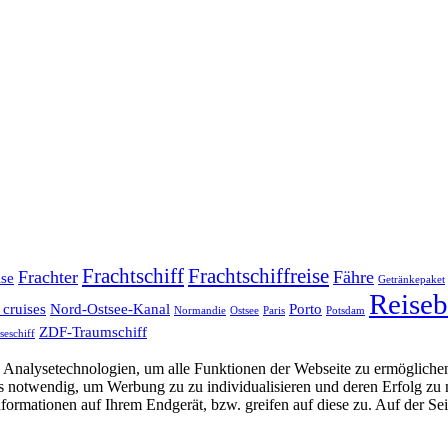
Frachtschiff
Frachtschiffreise
Frachter
Fähre
ise
Getränkepaket
Reiseb
 cruises
Nord-Ostsee-Kanal
Porto
Normandie
Ostsee
Paris
Potsdam
ZDF-Traumschiff
seschiff
Analysetechnologien, um alle Funktionen der Webseite zu ermöglichen
 uns notwendig, um Werbung zu zu individualisieren und deren Erfol
formationen auf Ihrem Endgerät, bzw. greifen auf diese zu. Auf der Se