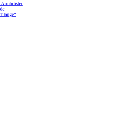
g Armbrüster
nde
chlange“