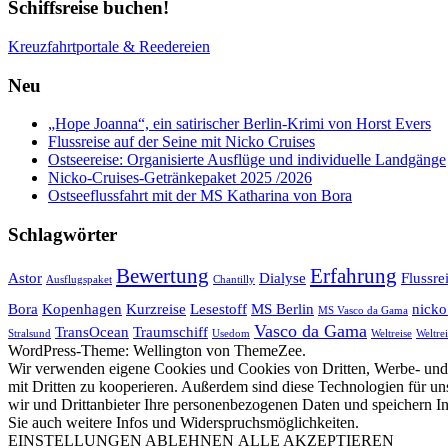
Schiffsreise buchen!
Kreuzfahrtportale & Reedereien
Neu
„Hope Joanna“, ein satirischer Berlin-Krimi von Horst Evers
Flussreise auf der Seine mit Nicko Cruises
Ostseereise: Organisierte Ausflüge und individuelle Landgänge
Nicko-Cruises-Getränkepaket 2025 /2026
Ostseeflussfahrt mit der MS Katharina von Bora
Schlagwörter
Bewertung
Erfahrung
Astor
Dialyse
Flussre
Ausflugspaket
Chantilly
Bora
Kopenhagen
Kurzreise
Lesestoff
MS Berlin
nicko
MS Vasco da Gama
Vasco da Gama
TransOcean
Traumschiff
Stralsund
Usedom
Weltreise
Weltrei
WordPress-Theme: Wellington von ThemeZee.
Wir verwenden eigene Cookies und Cookies von Dritten, Werbe- und 
mit Dritten zu kooperieren. Außerdem sind diese Technologien für
wir und Drittanbieter Ihre personenbezogenen Daten und speichern In
Sie auch weitere Infos und Widerspruchsmöglichkeiten.
EINSTELLUNGEN
ABLEHNEN
ALLE AKZEPTIEREN