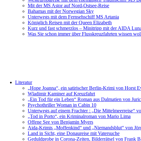
Mit der MS Astor auf Nord-Ostsee-Reise
Bahamas mit der Norwegian Sky
Unterwegs mit dem Fernsehschiff MS Artania
Königlich Reisen mit der Queen Elizabeth
Kurz und fast schmerzlos – Minitripp mit der AIDA Lun
Was Sie schon immer über Flusskreuzfahrten wissen wol
Literatur
„Hope Joanna“, ein satirischer Berlin-Krimi von Horst E
Wladimir Kaminer auf Kreuzfahrt
„Ein Tod für ein Leben“ Roman aus Dalmatien von Juric
Psychothriller Woman in Cabin 10
Unterwegs auf einem Frachter : „Die Mittelmeerreise“ v
„Tod in Porto“, ein Kriminalroman von Mario Lima
Offene See von Benjamin Myers
Aida-Krimis „Moffenkind“ und „Niemandsblut“ von Jö
Land in Sicht, eine Donaureise mit Vatersuche
Geduldprobe in Corona-Zeiten, Bilderrätsel von Frank