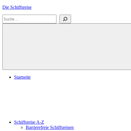
Zum
Die Schiffsreise
Inhalt
Suchen
springen
Literatur-
und
Reisetipps
für
Kreuzfahrten
und
Schiffsreisen
Startseite
Schiffsreise A-Z
Barrierefreie Schiffsreisen