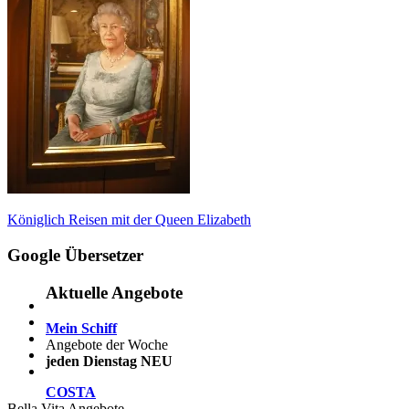
Beitragsnavigation
Vorheriger
Königlich Reisen mit der Queen Elizabeth
Beitrag:
Google Übersetzer
Aktuelle Angebote
Mein Schiff
Angebote der Woche
jeden Dienstag NEU
COSTA
Bella Vita Angebote