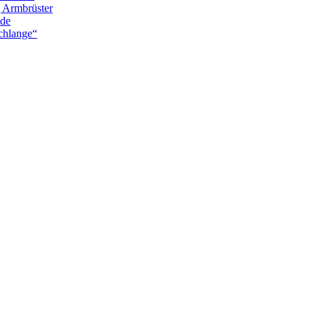
g Armbrüster
nde
chlange“