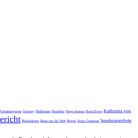
Katharina von
Getränkepreise
Giverny
Hiddensee
Honfleur
Hope Joanna
Horst Evers
ericht
Sonderangebote
Reiselektüre
Reise um die Welt
Rügen
Seine Comtesse