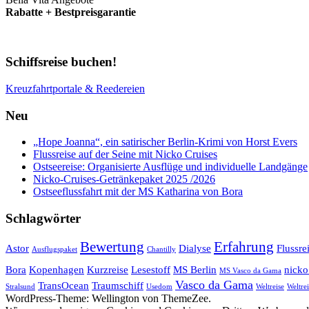
Rabatte + Bestpreisgarantie
Schiffsreise buchen!
Kreuzfahrtportale & Reedereien
Neu
„Hope Joanna“, ein satirischer Berlin-Krimi von Horst Evers
Flussreise auf der Seine mit Nicko Cruises
Ostseereise: Organisierte Ausflüge und individuelle Landgänge
Nicko-Cruises-Getränkepaket 2025 /2026
Ostseeflussfahrt mit der MS Katharina von Bora
Schlagwörter
Bewertung
Erfahrung
Astor
Dialyse
Flussre
Ausflugspaket
Chantilly
Bora
Kopenhagen
Kurzreise
Lesestoff
MS Berlin
nicko
MS Vasco da Gama
Vasco da Gama
TransOcean
Traumschiff
Stralsund
Usedom
Weltreise
Weltrei
WordPress-Theme: Wellington von ThemeZee.