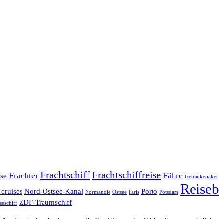
Frachtschiff
Frachtschiffreise
Frachter
Fähre
ise
Getränkepaket
Reiseb
 cruises
Nord-Ostsee-Kanal
Porto
Normandie
Ostsee
Paris
Potsdam
ZDF-Traumschiff
seschiff