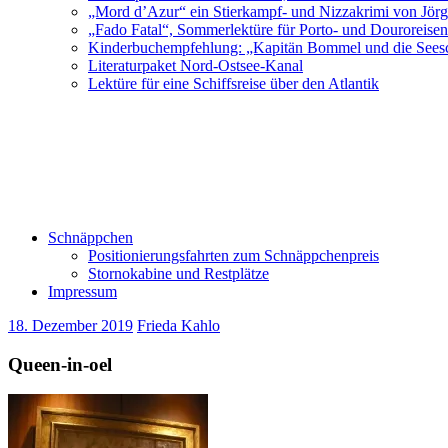
„Mord d’Azur“ ein Stierkampf- und Nizzakrimi von Jör
„Fado Fatal“, Sommerlektüre für Porto- und Douroreise
Kinderbuchempfehlung: „Kapitän Bommel und die Sees
Literaturpaket Nord-Ostsee-Kanal
Lektüre für eine Schiffsreise über den Atlantik
Schnäppchen
Positionierungsfahrten zum Schnäppchenpreis
Stornokabine und Restplätze
Impressum
18. Dezember 2019
Frieda Kahlo
Queen-in-oel