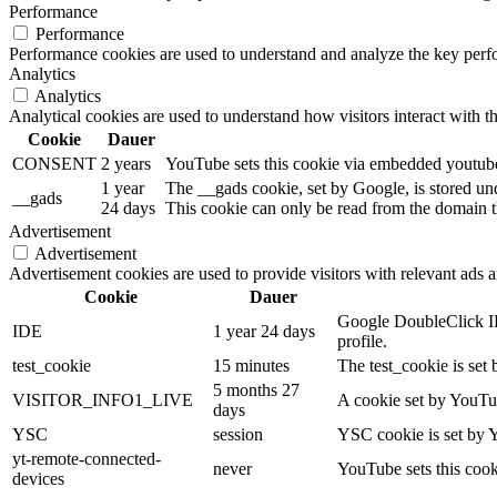
Performance
Performance
Performance cookies are used to understand and analyze the key perfor
Analytics
Analytics
Analytical cookies are used to understand how visitors interact with th
Cookie
Dauer
CONSENT
2 years
YouTube sets this cookie via embedded youtube-
1 year
The __gads cookie, set by Google, is stored un
__gads
24 days
This cookie can only be read from the domain th
Advertisement
Advertisement
Advertisement cookies are used to provide visitors with relevant ads 
Cookie
Dauer
Google DoubleClick IDE
IDE
1 year 24 days
profile.
test_cookie
15 minutes
The test_cookie is set 
5 months 27
VISITOR_INFO1_LIVE
A cookie set by YouTub
days
YSC
session
YSC cookie is set by 
yt-remote-connected-
never
YouTube sets this cook
devices