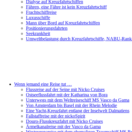
Dialyse auf Kreuzfahrtschiffen
Fähren, eine Fähre ist kein Kreuzfahrtschiff
Frachtschiffreise
Luxusschiffe
Mann über Bord auf Kreuzfahrtschiffen
Positionierungsfahrten
Seekrankheit
Umweltbelastung durch Kreuzfahrtschiffe, NABU-Rank
Wenn jemand eine Reise tut …
Flussreise auf der Seine mit Nicko Cruises
Ostseeflussfahrt mit der Katharina von Bora
Unterwegs mit dem Weltreiseschiff MS Vasco da Gama
Von Amsterdam bis Basel mit der Rhein Melodie
Eine Yacht-Kreuzfahrt entlang der Inselwelt Dalmatiens
Fallstaffreise mit der nickoSpirit
Douro-Flusskreuzfahrt mit Nicko Cruises
Ärmelkanalreise mit der Vasco da Gama
Westeuropareise mit dem ehemaligen Traumschiff MS Be