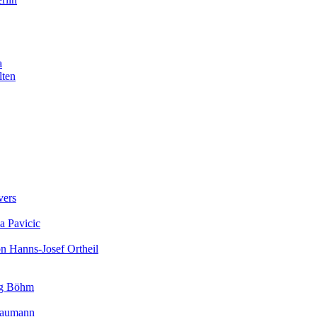
a
lten
vers
a Pavicic
on Hanns-Josef Ortheil
rg Böhm
 Baumann