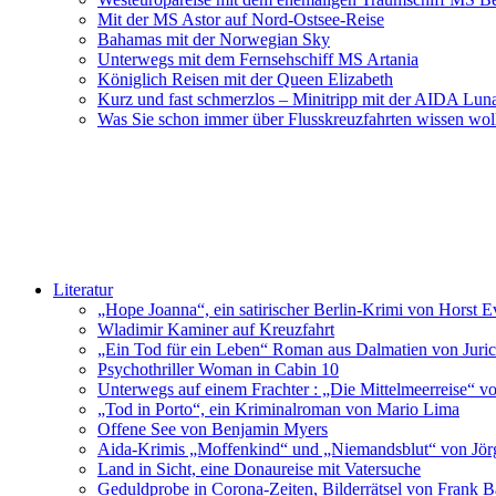
Mit der MS Astor auf Nord-Ostsee-Reise
Bahamas mit der Norwegian Sky
Unterwegs mit dem Fernsehschiff MS Artania
Königlich Reisen mit der Queen Elizabeth
Kurz und fast schmerzlos – Minitripp mit der AIDA Lun
Was Sie schon immer über Flusskreuzfahrten wissen wol
Literatur
„Hope Joanna“, ein satirischer Berlin-Krimi von Horst E
Wladimir Kaminer auf Kreuzfahrt
„Ein Tod für ein Leben“ Roman aus Dalmatien von Juric
Psychothriller Woman in Cabin 10
Unterwegs auf einem Frachter : „Die Mittelmeerreise“ v
„Tod in Porto“, ein Kriminalroman von Mario Lima
Offene See von Benjamin Myers
Aida-Krimis „Moffenkind“ und „Niemandsblut“ von Jö
Land in Sicht, eine Donaureise mit Vatersuche
Geduldprobe in Corona-Zeiten, Bilderrätsel von Frank