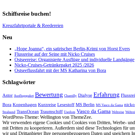
Schiffsreise buchen!
Kreuzfahrtportale & Reedereien
Neu
„Hope Joanna“, ein satirischer Berlin-Krimi von Horst Evers
Flussreise auf der Seine mit Nicko Cruises
Ostseereise: Organisierte Ausflüge und individuelle Landgänge
Nicko-Cruises-Getränkepaket 2025 /2026
Ostseeflussfahrt mit der MS Katharina von Bora
Schlagwörter
Bewertung
Erfahrung
Astor
Dialyse
Flussre
Ausflugspaket
Chantilly
Bora
Kopenhagen
Kurzreise
Lesestoff
MS Berlin
nicko
MS Vasco da Gama
Vasco da Gama
TransOcean
Traumschiff
Stralsund
Usedom
Weltreise
Weltrei
WordPress-Theme: Wellington von ThemeZee.
Wir verwenden eigene Cookies und Cookies von Dritten, Werbe- und 
mit Dritten zu kooperieren. Außerdem sind diese Technologien für
wir und Drittanbieter Ihre personenbezogenen Daten und speichern In