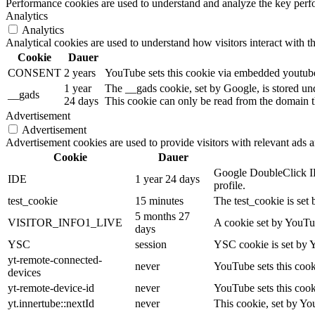
Performance cookies are used to understand and analyze the key perfor
Analytics
Analytics
Analytical cookies are used to understand how visitors interact with th
Cookie
Dauer
CONSENT
2 years
YouTube sets this cookie via embedded youtube-
1 year
The __gads cookie, set by Google, is stored un
__gads
24 days
This cookie can only be read from the domain th
Advertisement
Advertisement
Advertisement cookies are used to provide visitors with relevant ads 
Cookie
Dauer
Google DoubleClick IDE
IDE
1 year 24 days
profile.
test_cookie
15 minutes
The test_cookie is set 
5 months 27
VISITOR_INFO1_LIVE
A cookie set by YouTub
days
YSC
session
YSC cookie is set by 
yt-remote-connected-
never
YouTube sets this cook
devices
yt-remote-device-id
never
YouTube sets this cook
yt.innertube::nextId
never
This cookie, set by Yo