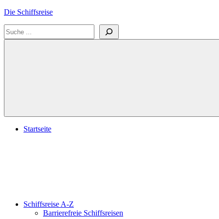
Zum
Die Schiffsreise
Inhalt
Suchen
springen
Literatur-
und
Reisetipps
für
Kreuzfahrten
und
Schiffsreisen
Startseite
Schiffsreise A-Z
Barrierefreie Schiffsreisen