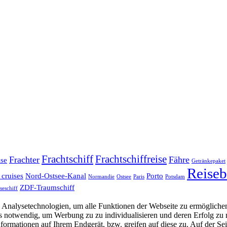
Frachtschiff
Frachtschiffreise
Frachter
Fähre
ise
Getränkepaket
Reiseb
 cruises
Nord-Ostsee-Kanal
Porto
Normandie
Ostsee
Paris
Potsdam
ZDF-Traumschiff
seschiff
Analysetechnologien, um alle Funktionen der Webseite zu ermöglichen
 uns notwendig, um Werbung zu zu individualisieren und deren Erfol
formationen auf Ihrem Endgerät, bzw. greifen auf diese zu. Auf der Se