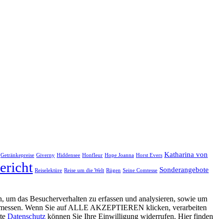
Katharina von
Getränkepreise
Giverny
Hiddensee
Honfleur
Hope Joanna
Horst Evers
ericht
Sonderangebote
Reiselektüre
Reise um die Welt
Rügen
Seine Comtesse
, um das Besucherverhalten zu erfassen und analysieren, sowie um
g zu messen. Wenn Sie auf ALLE AKZEPTIEREN klicken, verarbeiten
ite
Datenschutz
können Sie Ihre Einwilligung widerrufen. Hier finden