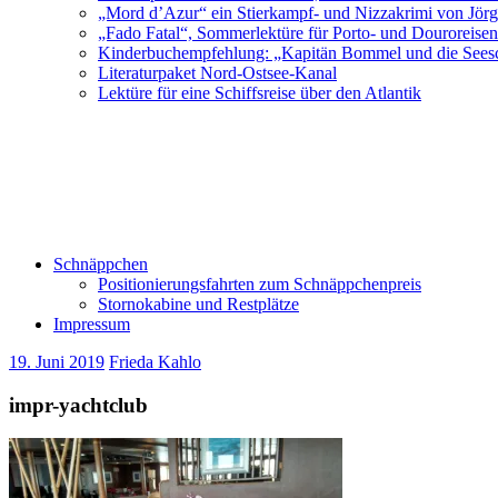
„Mord d’Azur“ ein Stierkampf- und Nizzakrimi von Jör
„Fado Fatal“, Sommerlektüre für Porto- und Douroreise
Kinderbuchempfehlung: „Kapitän Bommel und die Sees
Literaturpaket Nord-Ostsee-Kanal
Lektüre für eine Schiffsreise über den Atlantik
Schnäppchen
Positionierungsfahrten zum Schnäppchenpreis
Stornokabine und Restplätze
Impressum
19. Juni 2019
Frieda Kahlo
impr-yachtclub