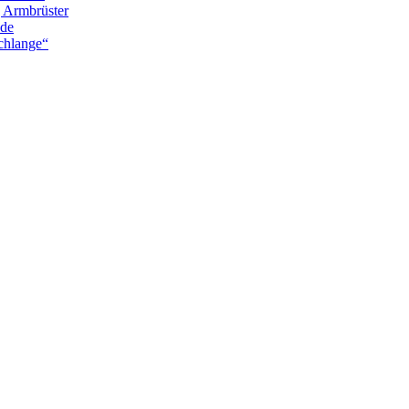
g Armbrüster
nde
chlange“