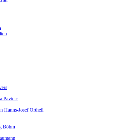
a
lten
vers
a Pavicic
on Hanns-Josef Ortheil
rg Böhm
 Baumann