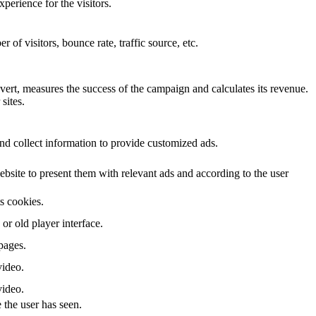
perience for the visitors.
of visitors, bounce rate, traffic source, etc.
ert, measures the success of the campaign and calculates its revenue.
sites.
nd collect information to provide customized ads.
site to present them with relevant ads and according to the user
ts cookies.
r old player interface.
pages.
video.
video.
 the user has seen.