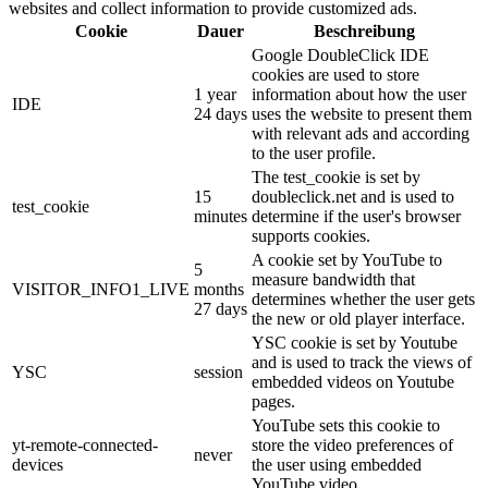
websites and collect information to provide customized ads.
Cookie
Dauer
Beschreibung
Google DoubleClick IDE
cookies are used to store
1 year
information about how the user
IDE
24 days
uses the website to present them
with relevant ads and according
to the user profile.
The test_cookie is set by
15
doubleclick.net and is used to
test_cookie
minutes
determine if the user's browser
supports cookies.
A cookie set by YouTube to
5
measure bandwidth that
VISITOR_INFO1_LIVE
months
determines whether the user gets
27 days
the new or old player interface.
YSC cookie is set by Youtube
and is used to track the views of
YSC
session
embedded videos on Youtube
pages.
YouTube sets this cookie to
yt-remote-connected-
store the video preferences of
never
devices
the user using embedded
YouTube video.