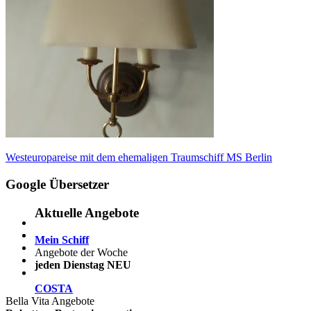
Beitragsnavigation
Vorheriger
Westeuropareise mit dem ehemaligen Traumschiff MS Berlin
Beitrag:
Google Übersetzer
Aktuelle Angebote
Mein Schiff
Angebote der Woche
jeden Dienstag NEU
COSTA
Bella Vita Angebote