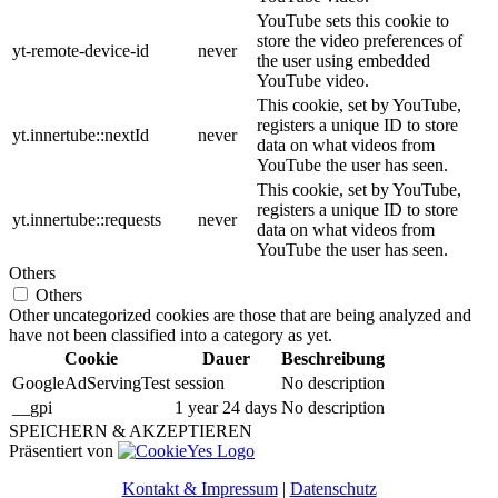
YouTube sets this cookie to
store the video preferences of
yt-remote-device-id
never
the user using embedded
YouTube video.
This cookie, set by YouTube,
registers a unique ID to store
yt.innertube::nextId
never
data on what videos from
YouTube the user has seen.
This cookie, set by YouTube,
registers a unique ID to store
yt.innertube::requests
never
data on what videos from
YouTube the user has seen.
Others
Others
Other uncategorized cookies are those that are being analyzed and
have not been classified into a category as yet.
Cookie
Dauer
Beschreibung
GoogleAdServingTest
session
No description
__gpi
1 year 24 days
No description
SPEICHERN & AKZEPTIEREN
Präsentiert von
Kontakt & Impressum
|
Datenschutz