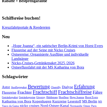
Rabatte + Bestpreisgarantie
Schiffsreise buchen!
Kreuzfahrtportale & Reedereien
Neu
„Hope Joanna“, ein satirischer Berlin-Krimi von Horst Evers
Flussreise auf der Seine mit Nicko Cruises
Ostseereise: Organisierte Ausflüge und individuelle
Landgänge
Nicko-Cruises-Getränkepaket 2025 /2026
Ostseeflussfahrt mit der MS Katharina von Bora
Schlagwörter
Bewertung
Erfahrung
Astor
Dialyse
Ausflugspaket
Chantilly
Frachtschiff
Frachtschiffreise
Frachter
Fähre
Flussreise
Getränkepaket
Getränkepreise
Giverny
Hiddensee
Honfleur
Hope Joanna
Horst Evers
Katharina von Bora
Kopenhagen
Kurzreise
Lesestoff
MS Berlin
MS
nicko cruises
Nord-Ostsee-Kanal
Vasco da Gama
Normandie
Ostsee
Paris