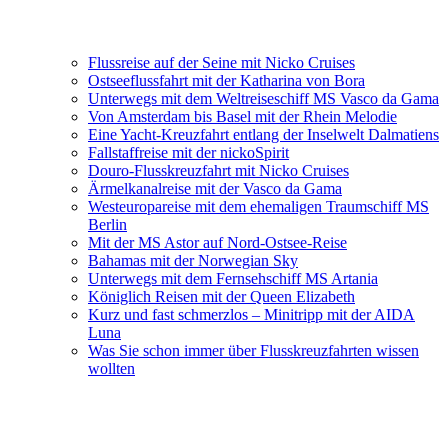
Flussreise auf der Seine mit Nicko Cruises
Ostseeflussfahrt mit der Katharina von Bora
Unterwegs mit dem Weltreiseschiff MS Vasco da Gama
Von Amsterdam bis Basel mit der Rhein Melodie
Eine Yacht-Kreuzfahrt entlang der Inselwelt Dalmatiens
Fallstaffreise mit der nickoSpirit
Douro-Flusskreuzfahrt mit Nicko Cruises
Ärmelkanalreise mit der Vasco da Gama
Westeuropareise mit dem ehemaligen Traumschiff MS
Berlin
Mit der MS Astor auf Nord-Ostsee-Reise
Bahamas mit der Norwegian Sky
Unterwegs mit dem Fernsehschiff MS Artania
Königlich Reisen mit der Queen Elizabeth
Kurz und fast schmerzlos – Minitripp mit der AIDA
Luna
Was Sie schon immer über Flusskreuzfahrten wissen
wollten