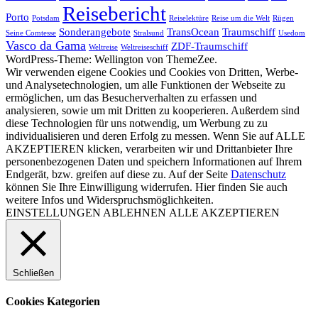
Reisebericht
Porto
Potsdam
Reiselektüre
Reise um die Welt
Rügen
Sonderangebote
TransOcean
Traumschiff
Seine Comtesse
Stralsund
Usedom
Vasco da Gama
ZDF-Traumschiff
Weltreise
Weltreiseschiff
WordPress-Theme: Wellington von ThemeZee.
Wir verwenden eigene Cookies und Cookies von Dritten, Werbe-
und Analysetechnologien, um alle Funktionen der Webseite zu
ermöglichen, um das Besucherverhalten zu erfassen und
analysieren, sowie um mit Dritten zu kooperieren. Außerdem sind
diese Technologien für uns notwendig, um Werbung zu zu
individualisieren und deren Erfolg zu messen. Wenn Sie auf ALLE
AKZEPTIEREN klicken, verarbeiten wir und Drittanbieter Ihre
personenbezogenen Daten und speichern Informationen auf Ihrem
Endgerät, bzw. greifen auf diese zu. Auf der Seite
Datenschutz
können Sie Ihre Einwilligung widerrufen. Hier finden Sie auch
weitere Infos und Widerspruchsmöglichkeiten.
EINSTELLUNGEN
ABLEHNEN
ALLE AKZEPTIEREN
Schließen
Cookies Kategorien