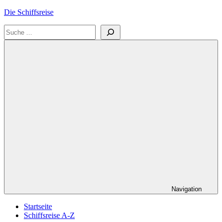
Zum
Die Schiffsreise
Inhalt
Suchen
springen
Literatur-
und
Reisetipps
für
Kreuzfahrten
und
Schiffsreisen
Navigation
Startseite
Schiffsreise A-Z