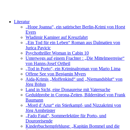
Literatur
„Hope Joanna“, ein satirischer Berlin-Krimi von Horst
Evers
Wladimir Kaminer auf Kreuzfahrt
„Ein Tod für ein Leben“ Roman aus Dalmatien von
Jurica Pavicic
Psychothriller Woman in Cabin 10
Unterwegs auf einem Frachter : „Die Mittelmeerreise“
von Hanns-Josef Ortheil
„Tod in Porto“, ein Kriminalroman von Mario Lima
Offene See von Benjamin Myers
Aida-Krimis „Moffenkind“ und „Niemandsblut“ von
Jörg Böhm
Land in Sicht, eine Donaureise mit Vatersuche
Geduldprobe in Corona-Zeiten, Bilderrätsel von Frank
Baumann
„Mord d’Azur“ ein Stierkampf- und Nizzakrimi von
Jörg Armbrüster
„Fado Fatal“, Sommerlektüre für Porto- und
Douroreisende
Kinderbuchempfehlung: „Kapitän Bommel und die