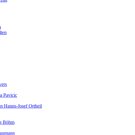
a
lten
vers
a Pavicic
on Hanns-Josef Ortheil
rg Böhm
 Baumann