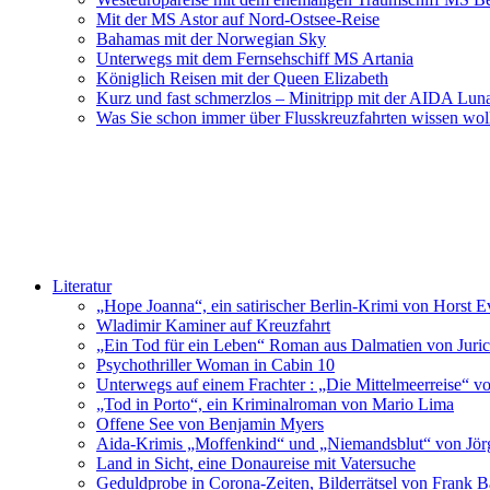
Mit der MS Astor auf Nord-Ostsee-Reise
Bahamas mit der Norwegian Sky
Unterwegs mit dem Fernsehschiff MS Artania
Königlich Reisen mit der Queen Elizabeth
Kurz und fast schmerzlos – Minitripp mit der AIDA Lun
Was Sie schon immer über Flusskreuzfahrten wissen wol
Literatur
„Hope Joanna“, ein satirischer Berlin-Krimi von Horst E
Wladimir Kaminer auf Kreuzfahrt
„Ein Tod für ein Leben“ Roman aus Dalmatien von Juric
Psychothriller Woman in Cabin 10
Unterwegs auf einem Frachter : „Die Mittelmeerreise“ v
„Tod in Porto“, ein Kriminalroman von Mario Lima
Offene See von Benjamin Myers
Aida-Krimis „Moffenkind“ und „Niemandsblut“ von Jö
Land in Sicht, eine Donaureise mit Vatersuche
Geduldprobe in Corona-Zeiten, Bilderrätsel von Frank