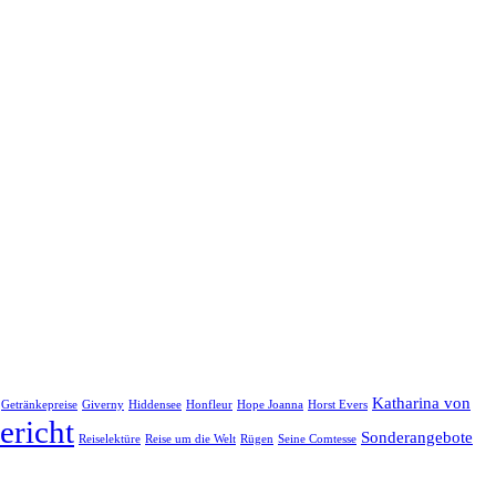
Katharina von
Getränkepreise
Giverny
Hiddensee
Honfleur
Hope Joanna
Horst Evers
ericht
Sonderangebote
Reiselektüre
Reise um die Welt
Rügen
Seine Comtesse