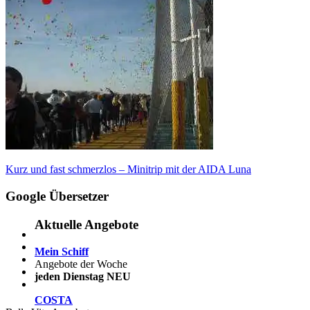
Beitragsnavigation
Vorheriger
Kurz und fast schmerzlos – Minitrip mit der AIDA Luna
Beitrag:
Google Übersetzer
Aktuelle Angebote
Mein Schiff
Angebote der Woche
jeden Dienstag NEU
COSTA