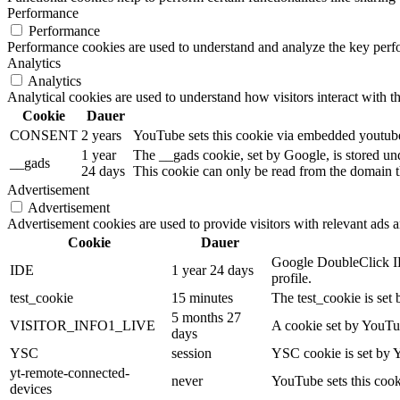
Performance
Performance
Performance cookies are used to understand and analyze the key perfor
Analytics
Analytics
Analytical cookies are used to understand how visitors interact with th
Cookie
Dauer
CONSENT
2 years
YouTube sets this cookie via embedded youtube-
1 year
The __gads cookie, set by Google, is stored un
__gads
24 days
This cookie can only be read from the domain th
Advertisement
Advertisement
Advertisement cookies are used to provide visitors with relevant ads 
Cookie
Dauer
Google DoubleClick IDE
IDE
1 year 24 days
profile.
test_cookie
15 minutes
The test_cookie is set 
5 months 27
VISITOR_INFO1_LIVE
A cookie set by YouTub
days
YSC
session
YSC cookie is set by 
yt-remote-connected-
never
YouTube sets this cook
devices