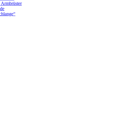
g Armbrüster
nde
chlange“