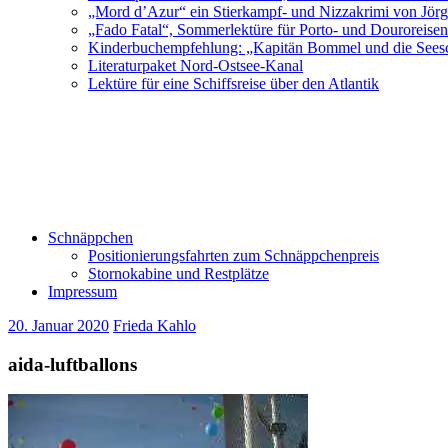
„Mord d’Azur“ ein Stierkampf- und Nizzakrimi von Jör
„Fado Fatal“, Sommerlektüre für Porto- und Douroreise
Kinderbuchempfehlung: „Kapitän Bommel und die Sees
Literaturpaket Nord-Ostsee-Kanal
Lektüre für eine Schiffsreise über den Atlantik
Schnäppchen
Positionierungsfahrten zum Schnäppchenpreis
Stornokabine und Restplätze
Impressum
20. Januar 2020
Frieda Kahlo
aida-luftballons