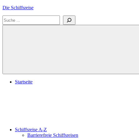
Zum
Die Schiffsreise
Inhalt
Suchen
springen
Literatur-
und
Reisetipps
für
Kreuzfahrten
und
Schiffsreisen
Startseite
Schiffsreise A-Z
Barrierefreie Schiffsreisen