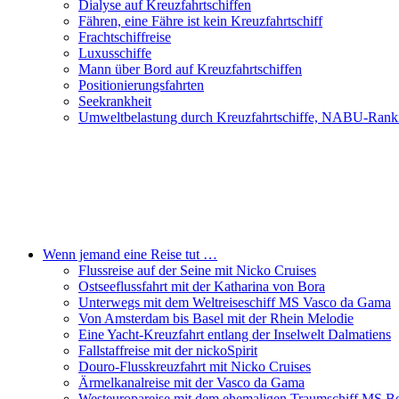
Dialyse auf Kreuzfahrtschiffen
Fähren, eine Fähre ist kein Kreuzfahrtschiff
Frachtschiffreise
Luxusschiffe
Mann über Bord auf Kreuzfahrtschiffen
Positionierungsfahrten
Seekrankheit
Umweltbelastung durch Kreuzfahrtschiffe, NABU-Rank
Wenn jemand eine Reise tut …
Flussreise auf der Seine mit Nicko Cruises
Ostseeflussfahrt mit der Katharina von Bora
Unterwegs mit dem Weltreiseschiff MS Vasco da Gama
Von Amsterdam bis Basel mit der Rhein Melodie
Eine Yacht-Kreuzfahrt entlang der Inselwelt Dalmatiens
Fallstaffreise mit der nickoSpirit
Douro-Flusskreuzfahrt mit Nicko Cruises
Ärmelkanalreise mit der Vasco da Gama
Westeuropareise mit dem ehemaligen Traumschiff MS Be