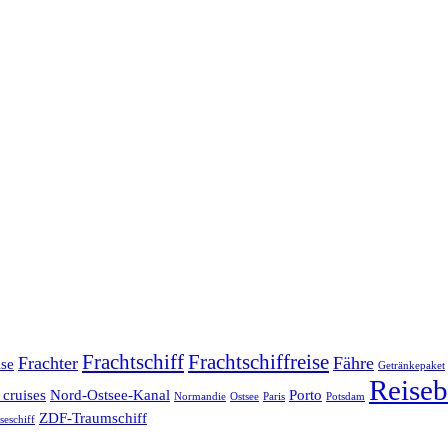
Frachtschiff
Frachtschiffreise
Frachter
Fähre
ise
Getränkepaket
Reiseb
 cruises
Nord-Ostsee-Kanal
Porto
Normandie
Ostsee
Paris
Potsdam
ZDF-Traumschiff
seschiff