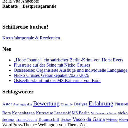
Bella Vita Angebote
Rabatte + Bestpreisgarantie
Schiffsreise buchen!
Kreuzfahrtportale & Reedereien
Neu
„Hope Joanna“, ein satirischer Berlin-Krimi von Horst Evers
Flussreise auf der Seine mit Nicko Cruises
Ostseereise: Organisierte Ausflüge und individuelle Landgänge
Nicko-Cruises-Getränkepaket 2025 /2026
Ostseeflussfahrt mit der MS Katharina von Bora
Schlagwörter
Bewertung
Erfahrung
Astor
Dialyse
Flussre
Ausflugspaket
Chantilly
Bora
Kopenhagen
Kurzreise
Lesestoff
MS Berlin
nicko
MS Vasco da Gama
Vasco da Gama
TransOcean
Traumschiff
Stralsund
Usedom
Weltreise
Weltrei
WordPress-Theme: Wellington von ThemeZee.