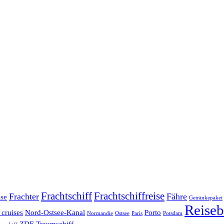
Frachtschiff
Frachtschiffreise
Frachter
Fähre
ise
Getränkepaket
Reiseb
 cruises
Nord-Ostsee-Kanal
Porto
Normandie
Ostsee
Paris
Potsdam
ZDF-Traumschiff