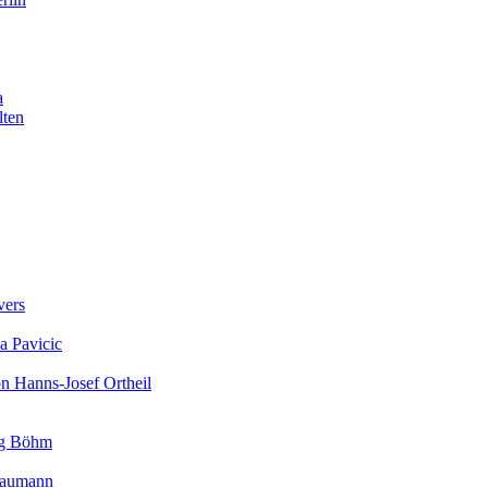
a
lten
vers
a Pavicic
on Hanns-Josef Ortheil
rg Böhm
 Baumann