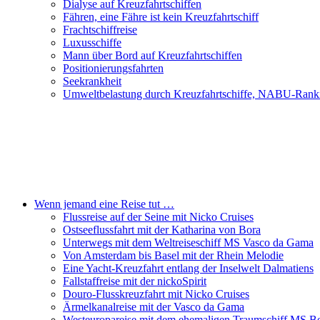
Dialyse auf Kreuzfahrtschiffen
Fähren, eine Fähre ist kein Kreuzfahrtschiff
Frachtschiffreise
Luxusschiffe
Mann über Bord auf Kreuzfahrtschiffen
Positionierungsfahrten
Seekrankheit
Umweltbelastung durch Kreuzfahrtschiffe, NABU-Rank
Wenn jemand eine Reise tut …
Flussreise auf der Seine mit Nicko Cruises
Ostseeflussfahrt mit der Katharina von Bora
Unterwegs mit dem Weltreiseschiff MS Vasco da Gama
Von Amsterdam bis Basel mit der Rhein Melodie
Eine Yacht-Kreuzfahrt entlang der Inselwelt Dalmatiens
Fallstaffreise mit der nickoSpirit
Douro-Flusskreuzfahrt mit Nicko Cruises
Ärmelkanalreise mit der Vasco da Gama
Westeuropareise mit dem ehemaligen Traumschiff MS Be