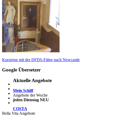
Beitragsnavigation
Vorheriger
Kurzreise mit der DFDS-Fähre nach Newcastle
Beitrag:
Google Übersetzer
Aktuelle Angebote
Mein Schiff
Angebote der Woche
jeden Dienstag NEU
COSTA
Bella Vita Angebote