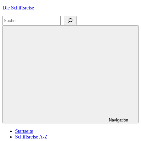
Zum
Die Schiffsreise
Inhalt
Suchen
springen
Literatur-
und
Reisetipps
für
Kreuzfahrten
und
Schiffsreisen
Navigation
Startseite
Schiffsreise A-Z