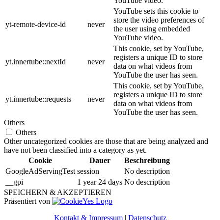
YouTube video.
YouTube sets this cookie to
store the video preferences of
yt-remote-device-id
never
the user using embedded
YouTube video.
This cookie, set by YouTube,
registers a unique ID to store
yt.innertube::nextId
never
data on what videos from
YouTube the user has seen.
This cookie, set by YouTube,
registers a unique ID to store
yt.innertube::requests
never
data on what videos from
YouTube the user has seen.
Others
Others
Other uncategorized cookies are those that are being analyzed and
have not been classified into a category as yet.
Cookie
Dauer
Beschreibung
GoogleAdServingTest
session
No description
__gpi
1 year 24 days
No description
SPEICHERN & AKZEPTIEREN
Präsentiert von
Kontakt & Impressum
|
Datenschutz