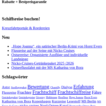
Rabatte + Bestpreisgarantie
Schiffsreise buchen!
Kreuzfahrtportale & Reedereien
Neu
„Hope Joanna“, ein satirischer Berlin-Krimi von Horst Evers
Flussreise auf der Seine mit Nicko Cruises
Ostseereise: Organisierte Ausflüge und individuelle
Landgänge
Nicko-Cruises-Getränkepaket 2025 /2026
Ostseeflussfahrt mit der MS Katharina von Bora
Schlagwörter
Bewertung
Erfahrung
Astor
Dialyse
Ausflugspaket
Chantilly
Frachtschiff
Frachtschiffreise
Frachter
Fähre
Flussreise
Getränkepaket
Getränkepreise
Giverny
Hiddensee
Honfleur
Hope Joanna
Horst Evers
Katharina von Bora
Kopenhagen
Kurzreise
Lesestoff
MS Berlin
MS
nicko cruises
Nord-Ostsee-Kanal
Vasco da Gama
Normandie
Ostsee
Paris