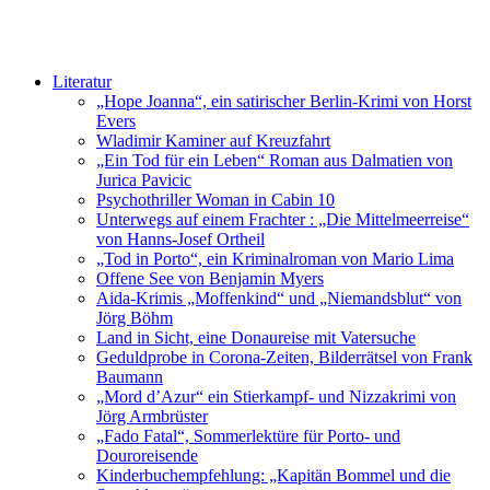
Literatur
„Hope Joanna“, ein satirischer Berlin-Krimi von Horst
Evers
Wladimir Kaminer auf Kreuzfahrt
„Ein Tod für ein Leben“ Roman aus Dalmatien von
Jurica Pavicic
Psychothriller Woman in Cabin 10
Unterwegs auf einem Frachter : „Die Mittelmeerreise“
von Hanns-Josef Ortheil
„Tod in Porto“, ein Kriminalroman von Mario Lima
Offene See von Benjamin Myers
Aida-Krimis „Moffenkind“ und „Niemandsblut“ von
Jörg Böhm
Land in Sicht, eine Donaureise mit Vatersuche
Geduldprobe in Corona-Zeiten, Bilderrätsel von Frank
Baumann
„Mord d’Azur“ ein Stierkampf- und Nizzakrimi von
Jörg Armbrüster
„Fado Fatal“, Sommerlektüre für Porto- und
Douroreisende
Kinderbuchempfehlung: „Kapitän Bommel und die