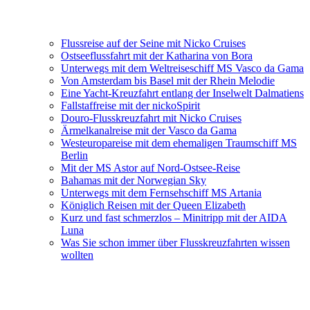
Flussreise auf der Seine mit Nicko Cruises
Ostseeflussfahrt mit der Katharina von Bora
Unterwegs mit dem Weltreiseschiff MS Vasco da Gama
Von Amsterdam bis Basel mit der Rhein Melodie
Eine Yacht-Kreuzfahrt entlang der Inselwelt Dalmatiens
Fallstaffreise mit der nickoSpirit
Douro-Flusskreuzfahrt mit Nicko Cruises
Ärmelkanalreise mit der Vasco da Gama
Westeuropareise mit dem ehemaligen Traumschiff MS
Berlin
Mit der MS Astor auf Nord-Ostsee-Reise
Bahamas mit der Norwegian Sky
Unterwegs mit dem Fernsehschiff MS Artania
Königlich Reisen mit der Queen Elizabeth
Kurz und fast schmerzlos – Minitripp mit der AIDA
Luna
Was Sie schon immer über Flusskreuzfahrten wissen
wollten