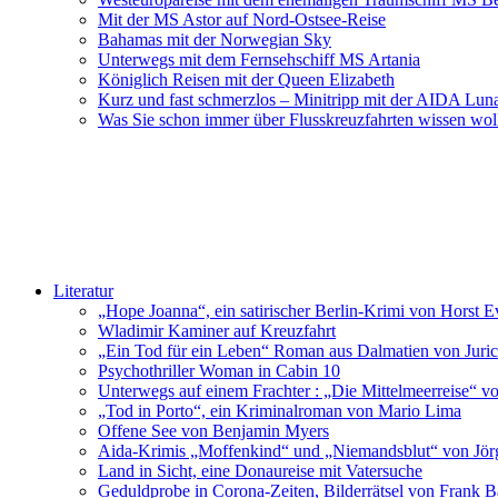
Mit der MS Astor auf Nord-Ostsee-Reise
Bahamas mit der Norwegian Sky
Unterwegs mit dem Fernsehschiff MS Artania
Königlich Reisen mit der Queen Elizabeth
Kurz und fast schmerzlos – Minitripp mit der AIDA Lun
Was Sie schon immer über Flusskreuzfahrten wissen wol
Literatur
„Hope Joanna“, ein satirischer Berlin-Krimi von Horst E
Wladimir Kaminer auf Kreuzfahrt
„Ein Tod für ein Leben“ Roman aus Dalmatien von Juric
Psychothriller Woman in Cabin 10
Unterwegs auf einem Frachter : „Die Mittelmeerreise“ v
„Tod in Porto“, ein Kriminalroman von Mario Lima
Offene See von Benjamin Myers
Aida-Krimis „Moffenkind“ und „Niemandsblut“ von Jö
Land in Sicht, eine Donaureise mit Vatersuche
Geduldprobe in Corona-Zeiten, Bilderrätsel von Frank