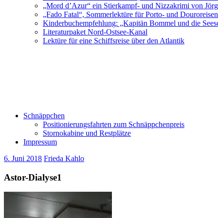
„Mord d’Azur“ ein Stierkampf- und Nizzakrimi von Jör
„Fado Fatal“, Sommerlektüre für Porto- und Douroreise
Kinderbuchempfehlung: „Kapitän Bommel und die Sees
Literaturpaket Nord-Ostsee-Kanal
Lektüre für eine Schiffsreise über den Atlantik
Schnäppchen
Positionierungsfahrten zum Schnäppchenpreis
Stornokabine und Restplätze
Impressum
6. Juni 2018
Frieda Kahlo
Astor-Dialyse1