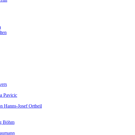
a
lten
vers
a Pavicic
on Hanns-Josef Ortheil
rg Böhm
 Baumann