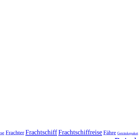
Frachtschiff
Frachtschiffreise
Frachter
Fähre
ise
Getränkepaket