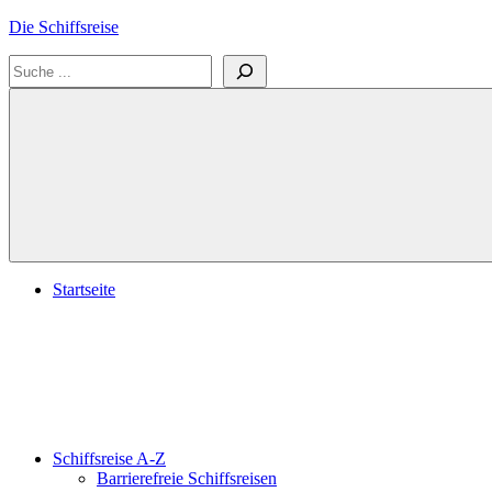
Zum
Die Schiffsreise
Inhalt
Suchen
springen
Literatur-
und
Reisetipps
für
Kreuzfahrten
und
Schiffsreisen
Startseite
Schiffsreise A-Z
Barrierefreie Schiffsreisen