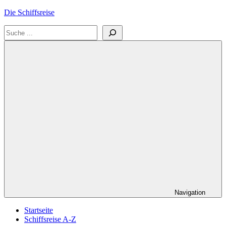
Zum
Die Schiffsreise
Inhalt
Suchen
springen
Literatur-
und
Reisetipps
für
Kreuzfahrten
und
Schiffsreisen
Navigation
Startseite
Schiffsreise A-Z