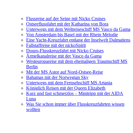
Flussreise auf der Seine mit Nicko Cruises
Ostseeflussfahrt mit der Katharina von Bora
Unterwegs mit dem Weltreiseschiff MS Vasco da Gama
Von Amsterdam bis Basel mit der Rhein Melodie
Eine Yacht-Kreuzfahrt entlang der Inselwelt Dalmatiens
Fallstaffreise mit der nickoSpirit
Douro-Flusskreuzfahrt mit Nicko Cruises
Ärmelkanalreise mit der Vasco da Gama
Westeuropareise mit dem ehemaligen Traumschiff MS
Berlin
Mit der MS Astor auf Nord-Ostsee-Reise
Bahamas mit der Norwegian Sky
Unterwegs mit dem Fernsehschiff MS Artania
Königlich Reisen mit der Queen Elizabeth
Kurz und fast schmerzlos – Minitripp mit der AIDA
Luna
Was Sie schon immer über Flusskreuzfahrten wissen
wollten