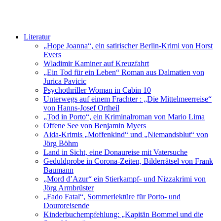
Literatur
„Hope Joanna“, ein satirischer Berlin-Krimi von Horst
Evers
Wladimir Kaminer auf Kreuzfahrt
„Ein Tod für ein Leben“ Roman aus Dalmatien von
Jurica Pavicic
Psychothriller Woman in Cabin 10
Unterwegs auf einem Frachter : „Die Mittelmeerreise“
von Hanns-Josef Ortheil
„Tod in Porto“, ein Kriminalroman von Mario Lima
Offene See von Benjamin Myers
Aida-Krimis „Moffenkind“ und „Niemandsblut“ von
Jörg Böhm
Land in Sicht, eine Donaureise mit Vatersuche
Geduldprobe in Corona-Zeiten, Bilderrätsel von Frank
Baumann
„Mord d’Azur“ ein Stierkampf- und Nizzakrimi von
Jörg Armbrüster
„Fado Fatal“, Sommerlektüre für Porto- und
Douroreisende
Kinderbuchempfehlung: „Kapitän Bommel und die