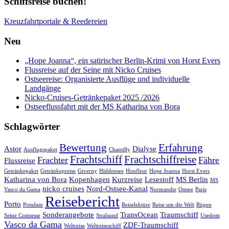
Schiffsreise buchen!
Kreuzfahrtportale & Reedereien
Neu
„Hope Joanna“, ein satirischer Berlin-Krimi von Horst Evers
Flussreise auf der Seine mit Nicko Cruises
Ostseereise: Organisierte Ausflüge und individuelle
Landgänge
Nicko-Cruises-Getränkepaket 2025 /2026
Ostseeflussfahrt mit der MS Katharina von Bora
Schlagwörter
Bewertung
Erfahrung
Astor
Dialyse
Ausflugspaket
Chantilly
Frachtschiff
Frachtschiffreise
Frachter
Fähre
Flussreise
Getränkepaket
Getränkepreise
Giverny
Hiddensee
Honfleur
Hope Joanna
Horst Evers
Katharina von Bora
Kopenhagen
Kurzreise
Lesestoff
MS Berlin
MS
nicko cruises
Nord-Ostsee-Kanal
Vasco da Gama
Normandie
Ostsee
Paris
Reisebericht
Porto
Potsdam
Reiselektüre
Reise um die Welt
Rügen
Sonderangebote
TransOcean
Traumschiff
Seine Comtesse
Stralsund
Usedom
Vasco da Gama
ZDF-Traumschiff
Weltreise
Weltreiseschiff