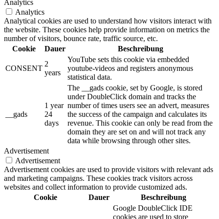
Analytics
Analytics
Analytical cookies are used to understand how visitors interact with
the website. These cookies help provide information on metrics the
number of visitors, bounce rate, traffic source, etc.
Cookie
Dauer
Beschreibung
YouTube sets this cookie via embedded
2
CONSENT
youtube-videos and registers anonymous
years
statistical data.
The __gads cookie, set by Google, is stored
under DoubleClick domain and tracks the
1 year
number of times users see an advert, measures
__gads
24
the success of the campaign and calculates its
days
revenue. This cookie can only be read from the
domain they are set on and will not track any
data while browsing through other sites.
Advertisement
Advertisement
Advertisement cookies are used to provide visitors with relevant ads
and marketing campaigns. These cookies track visitors across
websites and collect information to provide customized ads.
Cookie
Dauer
Beschreibung
Google DoubleClick IDE
cookies are used to store