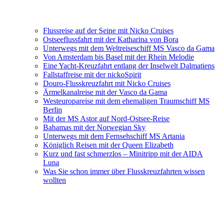
Flussreise auf der Seine mit Nicko Cruises
Ostseeflussfahrt mit der Katharina von Bora
Unterwegs mit dem Weltreiseschiff MS Vasco da Gama
Von Amsterdam bis Basel mit der Rhein Melodie
Eine Yacht-Kreuzfahrt entlang der Inselwelt Dalmatiens
Fallstaffreise mit der nickoSpirit
Douro-Flusskreuzfahrt mit Nicko Cruises
Ärmelkanalreise mit der Vasco da Gama
Westeuropareise mit dem ehemaligen Traumschiff MS
Berlin
Mit der MS Astor auf Nord-Ostsee-Reise
Bahamas mit der Norwegian Sky
Unterwegs mit dem Fernsehschiff MS Artania
Königlich Reisen mit der Queen Elizabeth
Kurz und fast schmerzlos – Minitripp mit der AIDA
Luna
Was Sie schon immer über Flusskreuzfahrten wissen
wollten