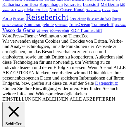
Katharina von Bora
Kopenhagen
Kurzreise
Lesestoff
MS Berlin
MS
nicko cruises
Nord-Ostsee-Kanal
Vasco da Gama
Normandie
Ostsee
Paris
Reisebericht
Porto
Potsdam
Reiselektüre
Reise um die Welt
Rügen
Sonderangebote
TransOcean
Traumschiff
Seine Comtesse
Stralsund
Usedom
Vasco da Gama
ZDF-Traumschiff
Weltreise
Weltreiseschiff
WordPress-Theme: Wellington von ThemeZee.
Wir verwenden eigene Cookies und Cookies von Dritten, Werbe-
und Analysetechnologien, um alle Funktionen der Webseite zu
ermöglichen, um das Besucherverhalten zu erfassen und
analysieren, sowie um mit Dritten zu kooperieren. Außerdem sind
diese Technologien für uns notwendig, um Werbung zu zu
individualisieren und deren Erfolg zu messen. Wenn Sie auf ALLE
AKZEPTIEREN klicken, verarbeiten wir und Drittanbieter Ihre
personenbezogenen Daten und speichern Informationen auf Ihrem
Endgerät, bzw. greifen auf diese zu. Auf der Seite
Datenschutz
können Sie Ihre Einwilligung widerrufen. Hier finden Sie auch
weitere Infos und Widerspruchsmöglichkeiten.
EINSTELLUNGEN
ABLEHNEN
ALLE AKZEPTIEREN
Schließen