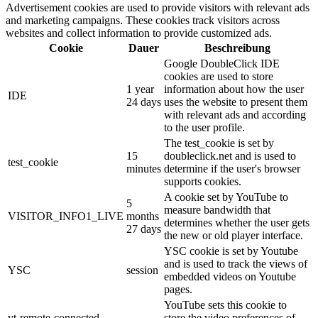
Advertisement cookies are used to provide visitors with relevant ads
and marketing campaigns. These cookies track visitors across
websites and collect information to provide customized ads.
Cookie
Dauer
Beschreibung
Google DoubleClick IDE
cookies are used to store
1 year
information about how the user
IDE
24 days
uses the website to present them
with relevant ads and according
to the user profile.
The test_cookie is set by
15
doubleclick.net and is used to
test_cookie
minutes
determine if the user's browser
supports cookies.
A cookie set by YouTube to
5
measure bandwidth that
VISITOR_INFO1_LIVE
months
determines whether the user gets
27 days
the new or old player interface.
YSC cookie is set by Youtube
and is used to track the views of
YSC
session
embedded videos on Youtube
pages.
YouTube sets this cookie to
yt-remote-connected-
store the video preferences of