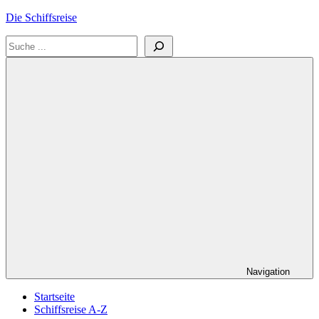
Zum
Die Schiffsreise
Inhalt
Suchen
springen
Literatur-
und
Reisetipps
für
Kreuzfahrten
und
Schiffsreisen
Navigation
Startseite
Schiffsreise A-Z