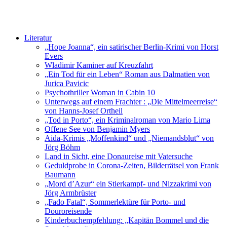
Literatur
„Hope Joanna“, ein satirischer Berlin-Krimi von Horst
Evers
Wladimir Kaminer auf Kreuzfahrt
„Ein Tod für ein Leben“ Roman aus Dalmatien von
Jurica Pavicic
Psychothriller Woman in Cabin 10
Unterwegs auf einem Frachter : „Die Mittelmeerreise“
von Hanns-Josef Ortheil
„Tod in Porto“, ein Kriminalroman von Mario Lima
Offene See von Benjamin Myers
Aida-Krimis „Moffenkind“ und „Niemandsblut“ von
Jörg Böhm
Land in Sicht, eine Donaureise mit Vatersuche
Geduldprobe in Corona-Zeiten, Bilderrätsel von Frank
Baumann
„Mord d’Azur“ ein Stierkampf- und Nizzakrimi von
Jörg Armbrüster
„Fado Fatal“, Sommerlektüre für Porto- und
Douroreisende
Kinderbuchempfehlung: „Kapitän Bommel und die