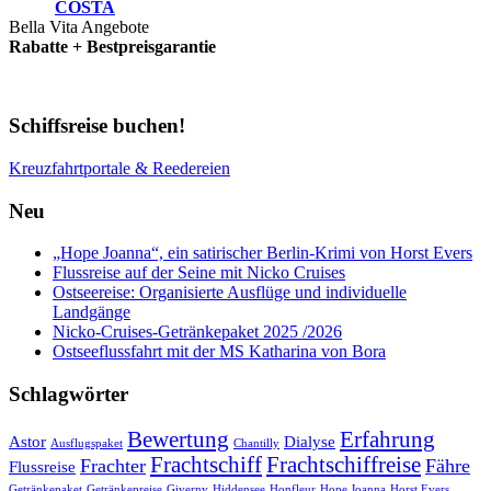
COSTA
Bella Vita Angebote
Rabatte + Bestpreisgarantie
Schiffsreise buchen!
Kreuzfahrtportale & Reedereien
Neu
„Hope Joanna“, ein satirischer Berlin-Krimi von Horst Evers
Flussreise auf der Seine mit Nicko Cruises
Ostseereise: Organisierte Ausflüge und individuelle
Landgänge
Nicko-Cruises-Getränkepaket 2025 /2026
Ostseeflussfahrt mit der MS Katharina von Bora
Schlagwörter
Bewertung
Erfahrung
Astor
Dialyse
Ausflugspaket
Chantilly
Frachtschiff
Frachtschiffreise
Frachter
Fähre
Flussreise
Getränkepaket
Getränkepreise
Giverny
Hiddensee
Honfleur
Hope Joanna
Horst Evers