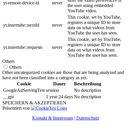
store the video preferences of
yt-remote-device-id
never
the user using embedded
YouTube video.
This cookie, set by YouTube,
registers a unique ID to store
yt.innertube::nextId
never
data on what videos from
YouTube the user has seen.
This cookie, set by YouTube,
registers a unique ID to store
yt.innertube::requests
never
data on what videos from
YouTube the user has seen.
Others
Others
Other uncategorized cookies are those that are being analyzed and
have not been classified into a category as yet.
Cookie
Dauer
Beschreibung
GoogleAdServingTest
session
No description
__gpi
1 year 24 days
No description
SPEICHERN & AKZEPTIEREN
Präsentiert von
Kontakt & Impressum
|
Datenschutz