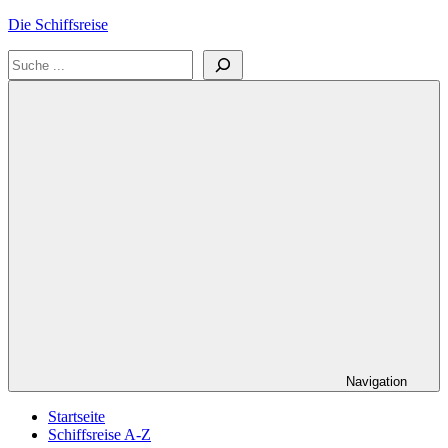
Zum
Die Schiffsreise
Inhalt
Suchen
springen
Literatur-
und
Reisetipps
für
Kreuzfahrten
und
Schiffsreisen
Navigation
Startseite
Schiffsreise A-Z