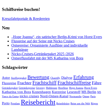
Schiffsreise buchen!
Kreuzfahrtportale & Reedereien
Neu
„Hope Joanna“, ein satirischer Berlin-Krimi von Horst Evers
Flussreise auf der Seine mit Nicko Cruises
Ostseereise: Organisierte Ausflüge und individuelle
Landgänge
Nicko-Cruises-Getränkepaket 2025 /2026
Ostseeflussfahrt mit der MS Katharina von Bora
Schlagwörter
Bewertung
Erfahrung
Astor
Dialyse
Ausflugspaket
Chantilly
Frachtschiff
Frachtschiffreise
Frachter
Fähre
Flussreise
Getränkepaket
Getränkepreise
Giverny
Hiddensee
Honfleur
Hope Joanna
Horst Evers
Katharina von Bora
Kopenhagen
Kurzreise
Lesestoff
MS Berlin
MS
nicko cruises
Nord-Ostsee-Kanal
Vasco da Gama
Normandie
Ostsee
Paris
Reisebericht
Porto
Potsdam
Reiselektüre
Reise um die Welt
Rügen