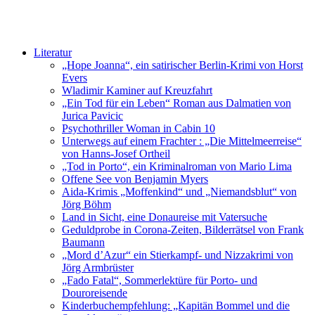
Literatur
„Hope Joanna“, ein satirischer Berlin-Krimi von Horst
Evers
Wladimir Kaminer auf Kreuzfahrt
„Ein Tod für ein Leben“ Roman aus Dalmatien von
Jurica Pavicic
Psychothriller Woman in Cabin 10
Unterwegs auf einem Frachter : „Die Mittelmeerreise“
von Hanns-Josef Ortheil
„Tod in Porto“, ein Kriminalroman von Mario Lima
Offene See von Benjamin Myers
Aida-Krimis „Moffenkind“ und „Niemandsblut“ von
Jörg Böhm
Land in Sicht, eine Donaureise mit Vatersuche
Geduldprobe in Corona-Zeiten, Bilderrätsel von Frank
Baumann
„Mord d’Azur“ ein Stierkampf- und Nizzakrimi von
Jörg Armbrüster
„Fado Fatal“, Sommerlektüre für Porto- und
Douroreisende
Kinderbuchempfehlung: „Kapitän Bommel und die