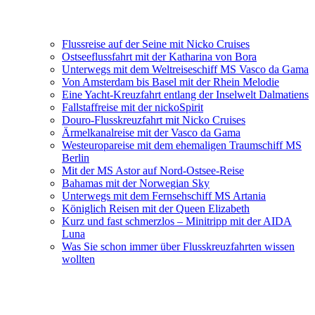
Flussreise auf der Seine mit Nicko Cruises
Ostseeflussfahrt mit der Katharina von Bora
Unterwegs mit dem Weltreiseschiff MS Vasco da Gama
Von Amsterdam bis Basel mit der Rhein Melodie
Eine Yacht-Kreuzfahrt entlang der Inselwelt Dalmatiens
Fallstaffreise mit der nickoSpirit
Douro-Flusskreuzfahrt mit Nicko Cruises
Ärmelkanalreise mit der Vasco da Gama
Westeuropareise mit dem ehemaligen Traumschiff MS
Berlin
Mit der MS Astor auf Nord-Ostsee-Reise
Bahamas mit der Norwegian Sky
Unterwegs mit dem Fernsehschiff MS Artania
Königlich Reisen mit der Queen Elizabeth
Kurz und fast schmerzlos – Minitripp mit der AIDA
Luna
Was Sie schon immer über Flusskreuzfahrten wissen
wollten