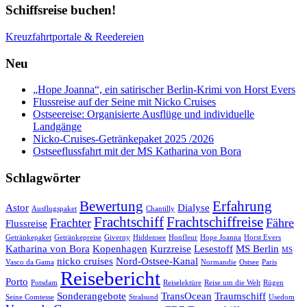
Schiffsreise buchen!
Kreuzfahrtportale & Reedereien
Neu
„Hope Joanna“, ein satirischer Berlin-Krimi von Horst Evers
Flussreise auf der Seine mit Nicko Cruises
Ostseereise: Organisierte Ausflüge und individuelle
Landgänge
Nicko-Cruises-Getränkepaket 2025 /2026
Ostseeflussfahrt mit der MS Katharina von Bora
Schlagwörter
Bewertung
Erfahrung
Astor
Dialyse
Ausflugspaket
Chantilly
Frachtschiff
Frachtschiffreise
Frachter
Fähre
Flussreise
Getränkepaket
Getränkepreise
Giverny
Hiddensee
Honfleur
Hope Joanna
Horst Evers
Katharina von Bora
Kopenhagen
Kurzreise
Lesestoff
MS Berlin
MS
nicko cruises
Nord-Ostsee-Kanal
Vasco da Gama
Normandie
Ostsee
Paris
Reisebericht
Porto
Potsdam
Reiselektüre
Reise um die Welt
Rügen
Sonderangebote
TransOcean
Traumschiff
Seine Comtesse
Stralsund
Usedom