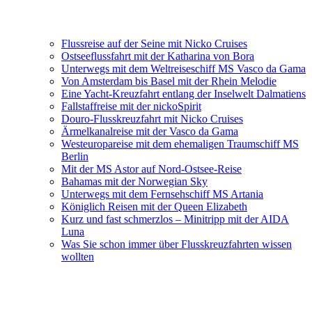
Flussreise auf der Seine mit Nicko Cruises
Ostseeflussfahrt mit der Katharina von Bora
Unterwegs mit dem Weltreiseschiff MS Vasco da Gama
Von Amsterdam bis Basel mit der Rhein Melodie
Eine Yacht-Kreuzfahrt entlang der Inselwelt Dalmatiens
Fallstaffreise mit der nickoSpirit
Douro-Flusskreuzfahrt mit Nicko Cruises
Ärmelkanalreise mit der Vasco da Gama
Westeuropareise mit dem ehemaligen Traumschiff MS
Berlin
Mit der MS Astor auf Nord-Ostsee-Reise
Bahamas mit der Norwegian Sky
Unterwegs mit dem Fernsehschiff MS Artania
Königlich Reisen mit der Queen Elizabeth
Kurz und fast schmerzlos – Minitripp mit der AIDA
Luna
Was Sie schon immer über Flusskreuzfahrten wissen
wollten