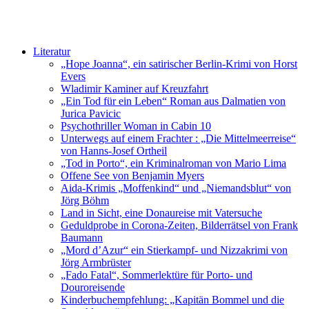
Literatur
„Hope Joanna“, ein satirischer Berlin-Krimi von Horst
Evers
Wladimir Kaminer auf Kreuzfahrt
„Ein Tod für ein Leben“ Roman aus Dalmatien von
Jurica Pavicic
Psychothriller Woman in Cabin 10
Unterwegs auf einem Frachter : „Die Mittelmeerreise“
von Hanns-Josef Ortheil
„Tod in Porto“, ein Kriminalroman von Mario Lima
Offene See von Benjamin Myers
Aida-Krimis „Moffenkind“ und „Niemandsblut“ von
Jörg Böhm
Land in Sicht, eine Donaureise mit Vatersuche
Geduldprobe in Corona-Zeiten, Bilderrätsel von Frank
Baumann
„Mord d’Azur“ ein Stierkampf- und Nizzakrimi von
Jörg Armbrüster
„Fado Fatal“, Sommerlektüre für Porto- und
Douroreisende
Kinderbuchempfehlung: „Kapitän Bommel und die