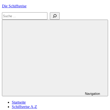
Zum
Die Schiffsreise
Inhalt
Suchen
springen
Literatur-
und
Reisetipps
für
Kreuzfahrten
und
Schiffsreisen
Navigation
Startseite
Schiffsreise A-Z