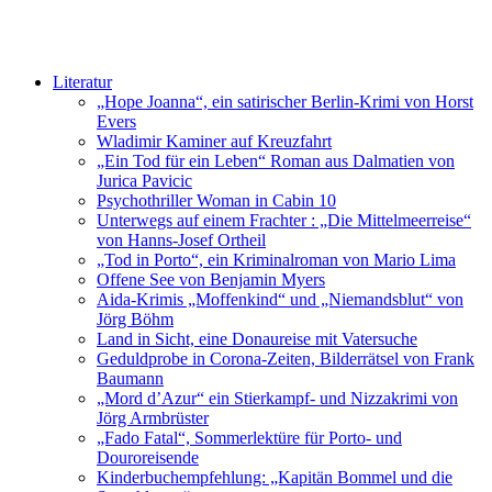
Literatur
„Hope Joanna“, ein satirischer Berlin-Krimi von Horst
Evers
Wladimir Kaminer auf Kreuzfahrt
„Ein Tod für ein Leben“ Roman aus Dalmatien von
Jurica Pavicic
Psychothriller Woman in Cabin 10
Unterwegs auf einem Frachter : „Die Mittelmeerreise“
von Hanns-Josef Ortheil
„Tod in Porto“, ein Kriminalroman von Mario Lima
Offene See von Benjamin Myers
Aida-Krimis „Moffenkind“ und „Niemandsblut“ von
Jörg Böhm
Land in Sicht, eine Donaureise mit Vatersuche
Geduldprobe in Corona-Zeiten, Bilderrätsel von Frank
Baumann
„Mord d’Azur“ ein Stierkampf- und Nizzakrimi von
Jörg Armbrüster
„Fado Fatal“, Sommerlektüre für Porto- und
Douroreisende
Kinderbuchempfehlung: „Kapitän Bommel und die