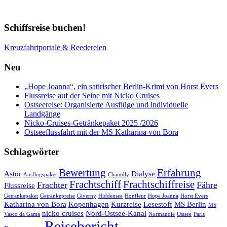
Schiffsreise buchen!
Kreuzfahrtportale & Reedereien
Neu
„Hope Joanna“, ein satirischer Berlin-Krimi von Horst Evers
Flussreise auf der Seine mit Nicko Cruises
Ostseereise: Organisierte Ausflüge und individuelle
Landgänge
Nicko-Cruises-Getränkepaket 2025 /2026
Ostseeflussfahrt mit der MS Katharina von Bora
Schlagwörter
Bewertung
Erfahrung
Astor
Dialyse
Ausflugspaket
Chantilly
Frachtschiff
Frachtschiffreise
Frachter
Fähre
Flussreise
Getränkepaket
Getränkepreise
Giverny
Hiddensee
Honfleur
Hope Joanna
Horst Evers
Katharina von Bora
Kopenhagen
Kurzreise
Lesestoff
MS Berlin
MS
nicko cruises
Nord-Ostsee-Kanal
Vasco da Gama
Normandie
Ostsee
Paris
Reisebericht