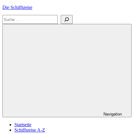
Zum
Die Schiffsreise
Inhalt
Suchen
springen
Literatur-
und
Reisetipps
für
Kreuzfahrten
und
Schiffsreisen
Navigation
Startseite
Schiffsreise A-Z