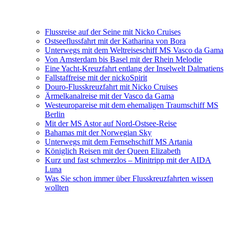
Flussreise auf der Seine mit Nicko Cruises
Ostseeflussfahrt mit der Katharina von Bora
Unterwegs mit dem Weltreiseschiff MS Vasco da Gama
Von Amsterdam bis Basel mit der Rhein Melodie
Eine Yacht-Kreuzfahrt entlang der Inselwelt Dalmatiens
Fallstaffreise mit der nickoSpirit
Douro-Flusskreuzfahrt mit Nicko Cruises
Ärmelkanalreise mit der Vasco da Gama
Westeuropareise mit dem ehemaligen Traumschiff MS
Berlin
Mit der MS Astor auf Nord-Ostsee-Reise
Bahamas mit der Norwegian Sky
Unterwegs mit dem Fernsehschiff MS Artania
Königlich Reisen mit der Queen Elizabeth
Kurz und fast schmerzlos – Minitripp mit der AIDA
Luna
Was Sie schon immer über Flusskreuzfahrten wissen
wollten