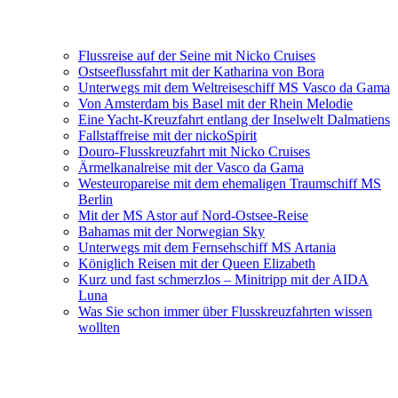
Flussreise auf der Seine mit Nicko Cruises
Ostseeflussfahrt mit der Katharina von Bora
Unterwegs mit dem Weltreiseschiff MS Vasco da Gama
Von Amsterdam bis Basel mit der Rhein Melodie
Eine Yacht-Kreuzfahrt entlang der Inselwelt Dalmatiens
Fallstaffreise mit der nickoSpirit
Douro-Flusskreuzfahrt mit Nicko Cruises
Ärmelkanalreise mit der Vasco da Gama
Westeuropareise mit dem ehemaligen Traumschiff MS
Berlin
Mit der MS Astor auf Nord-Ostsee-Reise
Bahamas mit der Norwegian Sky
Unterwegs mit dem Fernsehschiff MS Artania
Königlich Reisen mit der Queen Elizabeth
Kurz und fast schmerzlos – Minitripp mit der AIDA
Luna
Was Sie schon immer über Flusskreuzfahrten wissen
wollten