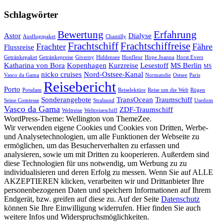
Schlagwörter
Bewertung
Erfahrung
Astor
Dialyse
Ausflugspaket
Chantilly
Frachtschiff
Frachtschiffreise
Frachter
Fähre
Flussreise
Getränkepaket
Getränkepreise
Giverny
Hiddensee
Honfleur
Hope Joanna
Horst Evers
Katharina von Bora
Kopenhagen
Kurzreise
Lesestoff
MS Berlin
MS
nicko cruises
Nord-Ostsee-Kanal
Vasco da Gama
Normandie
Ostsee
Paris
Reisebericht
Porto
Potsdam
Reiselektüre
Reise um die Welt
Rügen
Sonderangebote
TransOcean
Traumschiff
Seine Comtesse
Stralsund
Usedom
Vasco da Gama
ZDF-Traumschiff
Weltreise
Weltreiseschiff
WordPress-Theme: Wellington von ThemeZee.
Wir verwenden eigene Cookies und Cookies von Dritten, Werbe-
und Analysetechnologien, um alle Funktionen der Webseite zu
ermöglichen, um das Besucherverhalten zu erfassen und
analysieren, sowie um mit Dritten zu kooperieren. Außerdem sind
diese Technologien für uns notwendig, um Werbung zu zu
individualisieren und deren Erfolg zu messen. Wenn Sie auf ALLE
AKZEPTIEREN klicken, verarbeiten wir und Drittanbieter Ihre
personenbezogenen Daten und speichern Informationen auf Ihrem
Endgerät, bzw. greifen auf diese zu. Auf der Seite
Datenschutz
können Sie Ihre Einwilligung widerrufen. Hier finden Sie auch
weitere Infos und Widerspruchsmöglichkeiten.