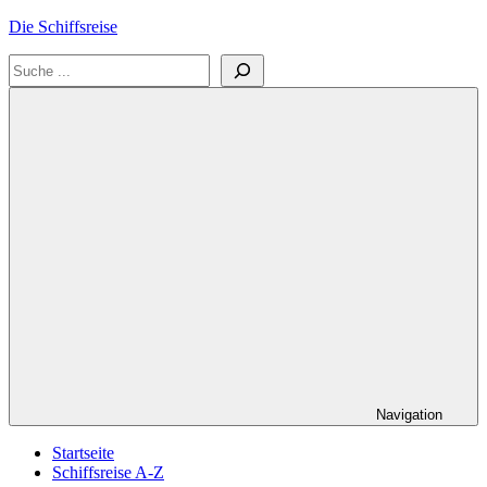
Zum
Die Schiffsreise
Inhalt
Suchen
springen
Literatur-
und
Reisetipps
für
Kreuzfahrten
und
Schiffsreisen
Navigation
Startseite
Schiffsreise A-Z