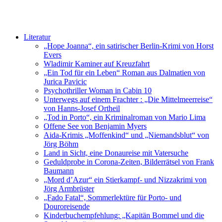
Literatur
„Hope Joanna“, ein satirischer Berlin-Krimi von Horst
Evers
Wladimir Kaminer auf Kreuzfahrt
„Ein Tod für ein Leben“ Roman aus Dalmatien von
Jurica Pavicic
Psychothriller Woman in Cabin 10
Unterwegs auf einem Frachter : „Die Mittelmeerreise“
von Hanns-Josef Ortheil
„Tod in Porto“, ein Kriminalroman von Mario Lima
Offene See von Benjamin Myers
Aida-Krimis „Moffenkind“ und „Niemandsblut“ von
Jörg Böhm
Land in Sicht, eine Donaureise mit Vatersuche
Geduldprobe in Corona-Zeiten, Bilderrätsel von Frank
Baumann
„Mord d’Azur“ ein Stierkampf- und Nizzakrimi von
Jörg Armbrüster
„Fado Fatal“, Sommerlektüre für Porto- und
Douroreisende
Kinderbuchempfehlung: „Kapitän Bommel und die