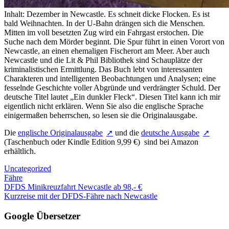
Inhalt: Dezember in Newcastle. Es schneit dicke Flocken. Es ist
bald Weihnachten. In der U-Bahn drängen sich die Menschen.
Mitten im voll besetzten Zug wird ein Fahrgast erstochen. Die
Suche nach dem Mörder beginnt. Die Spur führt in einen Vorort von
Newcastle, an einen ehemaligen Fischerort am Meer. Aber auch
Newcastle und die Lit & Phil Bibliothek sind Schauplätze der
kriminalistischen Ermittlung. Das Buch lebt von interessanten
Charakteren und intelligenten Beobachtungen und Analysen; eine
fesselnde Geschichte voller Abgründe und verdrängter Schuld. Der
deutsche Titel lautet „Ein dunkler Fleck“. Diesen Titel kann ich mir
eigentlich nicht erklären. Wenn Sie also die englische Sprache
einigermaßen beherrschen, so lesen sie die Originalausgabe.
Die
englische Originalausgabe
und die
deutsche Ausgabe
(Taschenbuch oder Kindle Edition 9,99 €) sind bei Amazon
erhältlich.
Uncategorized
Fähre
Beitragsnavigation
Vorheriger
DFDS Minikreuzfahrt Newcastle ab 98,- €
Beitrag:
Nächster
Kurzreise mit der DFDS-Fähre nach Newcastle
Beitrag:
Google Übersetzer