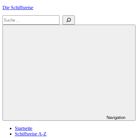
Zum
Die Schiffsreise
Inhalt
Suchen
springen
Literatur-
und
Reisetipps
für
Kreuzfahrten
und
Schiffsreisen
Navigation
Startseite
Schiffsreise A-Z