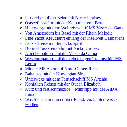
Flussreise auf der Seine mit Nicko Cruises
Ostseeflussfahrt mit der Katharina von Bora
Unterwegs mit dem Weltreiseschiff MS Vasco da Gama
Von Amsterdam bis Basel mit der Rhein Melodie
Eine Yacht-Kreuzfahrt entlang der Inselwelt Dalmatiens
Fallstaffreise mit der nickoSpirit
Douro-Flusskreuzfahrt mit Nicko Cruises
Ärmelkanalreise mit der Vasco da Gama
Westeuropareise mit dem ehemaligen Traumschiff MS
Berlin
Mit der MS Astor auf Nord-Ostsee-Reise
Bahamas mit der Norwegian Sky
Unterwegs mit dem Fernsehschiff MS Artania
Königlich Reisen mit der Queen Elizabeth
Kurz und fast schmerzlos – Minitripp mit der AIDA
Luna
Was Sie schon immer über Flusskreuzfahrten wissen
wollten