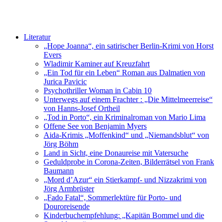
Literatur
„Hope Joanna“, ein satirischer Berlin-Krimi von Horst
Evers
Wladimir Kaminer auf Kreuzfahrt
„Ein Tod für ein Leben“ Roman aus Dalmatien von
Jurica Pavicic
Psychothriller Woman in Cabin 10
Unterwegs auf einem Frachter : „Die Mittelmeerreise“
von Hanns-Josef Ortheil
„Tod in Porto“, ein Kriminalroman von Mario Lima
Offene See von Benjamin Myers
Aida-Krimis „Moffenkind“ und „Niemandsblut“ von
Jörg Böhm
Land in Sicht, eine Donaureise mit Vatersuche
Geduldprobe in Corona-Zeiten, Bilderrätsel von Frank
Baumann
„Mord d’Azur“ ein Stierkampf- und Nizzakrimi von
Jörg Armbrüster
„Fado Fatal“, Sommerlektüre für Porto- und
Douroreisende
Kinderbuchempfehlung: „Kapitän Bommel und die