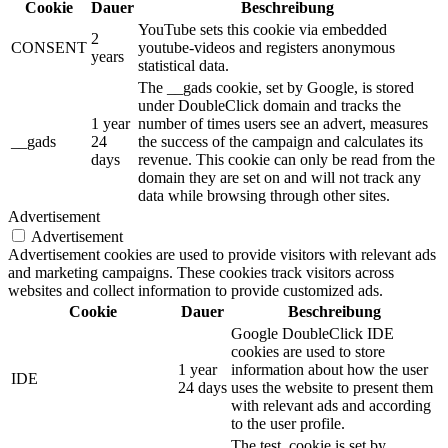
Cookie
Dauer
Beschreibung
YouTube sets this cookie via embedded
2
CONSENT
youtube-videos and registers anonymous
years
statistical data.
The __gads cookie, set by Google, is stored
under DoubleClick domain and tracks the
1 year
number of times users see an advert, measures
__gads
24
the success of the campaign and calculates its
days
revenue. This cookie can only be read from the
domain they are set on and will not track any
data while browsing through other sites.
Advertisement
Advertisement
Advertisement cookies are used to provide visitors with relevant ads
and marketing campaigns. These cookies track visitors across
websites and collect information to provide customized ads.
Cookie
Dauer
Beschreibung
Google DoubleClick IDE
cookies are used to store
1 year
information about how the user
IDE
24 days
uses the website to present them
with relevant ads and according
to the user profile.
The test_cookie is set by