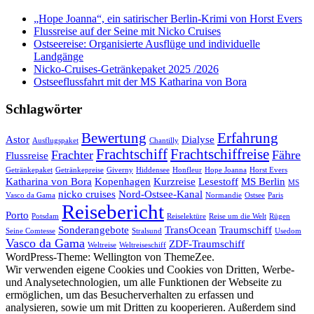
„Hope Joanna“, ein satirischer Berlin-Krimi von Horst Evers
Flussreise auf der Seine mit Nicko Cruises
Ostseereise: Organisierte Ausflüge und individuelle
Landgänge
Nicko-Cruises-Getränkepaket 2025 /2026
Ostseeflussfahrt mit der MS Katharina von Bora
Schlagwörter
Bewertung
Erfahrung
Astor
Dialyse
Ausflugspaket
Chantilly
Frachtschiff
Frachtschiffreise
Frachter
Fähre
Flussreise
Getränkepaket
Getränkepreise
Giverny
Hiddensee
Honfleur
Hope Joanna
Horst Evers
Katharina von Bora
Kopenhagen
Kurzreise
Lesestoff
MS Berlin
MS
nicko cruises
Nord-Ostsee-Kanal
Vasco da Gama
Normandie
Ostsee
Paris
Reisebericht
Porto
Potsdam
Reiselektüre
Reise um die Welt
Rügen
Sonderangebote
TransOcean
Traumschiff
Seine Comtesse
Stralsund
Usedom
Vasco da Gama
ZDF-Traumschiff
Weltreise
Weltreiseschiff
WordPress-Theme: Wellington von ThemeZee.
Wir verwenden eigene Cookies und Cookies von Dritten, Werbe-
und Analysetechnologien, um alle Funktionen der Webseite zu
ermöglichen, um das Besucherverhalten zu erfassen und
analysieren, sowie um mit Dritten zu kooperieren. Außerdem sind